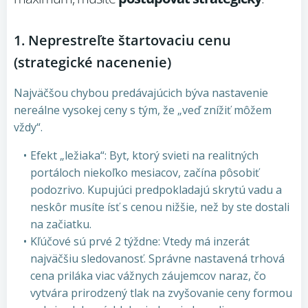
1. Neprestreľte štartovaciu cenu
(strategické nacenenie)
Najväčšou chybou predávajúcich býva nastavenie
nereálne vysokej ceny s tým, že „veď znížiť môžem
vždy“.
Efekt „ležiaka“: Byt, ktorý svieti na realitných
portáloch niekoľko mesiacov, začína pôsobiť
podozrivo. Kupujúci predpokladajú skrytú vadu a
neskôr musíte ísť s cenou nižšie, než by ste dostali
na začiatku.
Kľúčové sú prvé 2 týždne: Vtedy má inzerát
najväčšiu sledovanosť. Správne nastavená trhová
cena priláka viac vážnych záujemcov naraz, čo
vytvára prirodzený tlak na zvyšovanie ceny formou