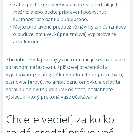
Zabezpečte si znalecký posudok vopred, ak je to
možné, alebo buďte pripravení poskytnúť
súčinnosť pre banku kupujúceho.
Majte pripravené predbežné návrhy zmlúv (zmluva
o budúcej zmluve, kúpna zmluva) vypracované
advokátom.
Zhrnutie: Predaj za najvyššiu cenu nie je o šťastí, ale o
správnom načasovaní, špičkovej prezentácii a
vyjednávacej stratégii. Ak nepodceníte prípravu bytu,
stanovíte férovú, no ambicióznu cenovku a oslovíte
správnu cieľovú skupinu v Košiciach, dosiahnete
výsledok, ktorý prekoná vaše očakávania.
Chcete vedieť, za koľko
sa dá predať práve váš