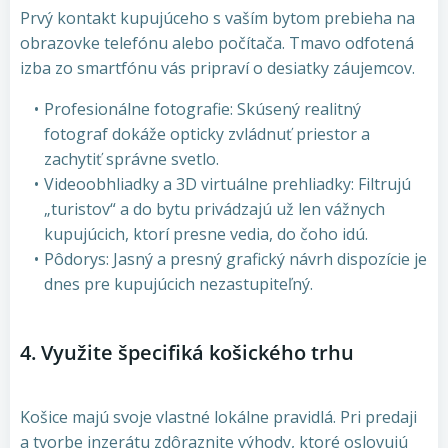
Prvý kontakt kupujúceho s vaším bytom prebieha na
obrazovke telefónu alebo počítača. Tmavo odfotená
izba zo smartfónu vás pripraví o desiatky záujemcov.
Profesionálne fotografie: Skúsený realitný
fotograf dokáže opticky zvládnuť priestor a
zachytiť správne svetlo.
Videoobhliadky a 3D virtuálne prehliadky: Filtrujú
„turistov“ a do bytu privádzajú už len vážnych
kupujúcich, ktorí presne vedia, do čoho idú.
Pôdorys: Jasný a presný grafický návrh dispozície je
dnes pre kupujúcich nezastupiteľný.
4. Využite špecifiká košického trhu
Košice majú svoje vlastné lokálne pravidlá. Pri predaji
a tvorbe inzerátu zdôraznite výhody, ktoré oslovujú