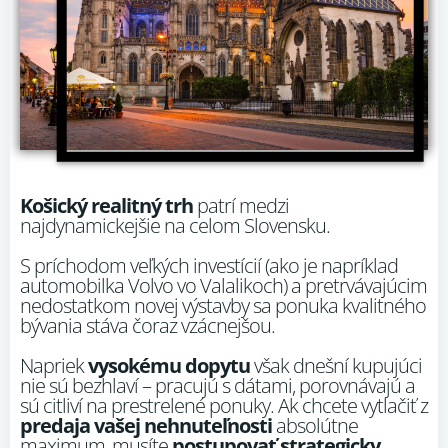
Košický realitný trh
patrí medzi
najdynamickejšie na celom Slovensku.
S príchodom veľkých investícií (ako je napríklad
automobilka Volvo vo Valalikoch) a pretrvávajúcim
nedostatkom novej výstavby sa ponuka kvalitného
bývania stáva čoraz vzácnejšou.
Napriek
vysokému dopytu
však dnešní kupujúci
nie sú bezhlaví – pracujú s dátami, porovnávajú a
sú citliví na prestrelené ponuky. Ak chcete vytlačiť z
predaja vašej nehnuteľnosti
absolútne
maximum, musíte
postupovať strategicky
.