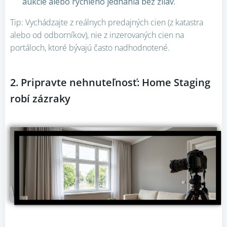
aukcie alebo rýchleho jednania bez zliav.
Tip: Vychádzajte z reálnych predajných cien (z katastra
alebo od odborníkov), nie z inzerovaných cien na
portáloch, ktoré bývajú často nadhodnotené.
2. Pripravte nehnuteľnosť: Home Staging
robí zázraky