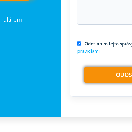
rmulárom
Odoslaním tejto správy
pravidlami