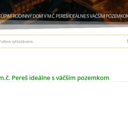
KÚPIM RODINNÝ DOM V M.Č. PEREŠ IDEÁLNE S VÄČŠÍM POZEMKO
m.č. Pereš ideálne s väčším pozemkom