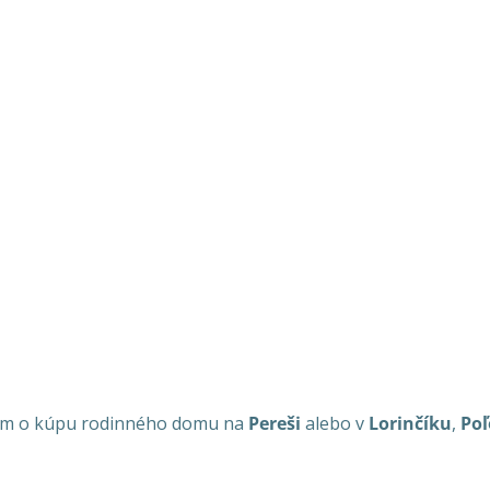
jem o kúpu rodinného domu na
Pereši
alebo v
Lorinčíku
,
Poľ