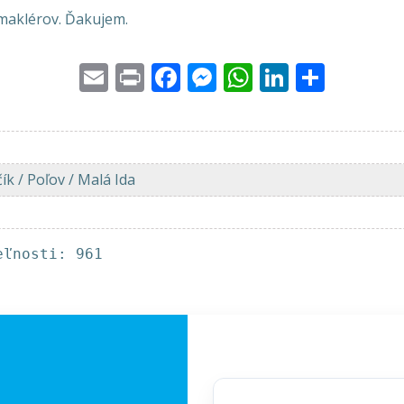
maklérov. Ďakujem.
Email
Print
Facebook
Messenger
WhatsApp
LinkedI
Share
čík / Poľov / Malá Ida
eľnosti: 961