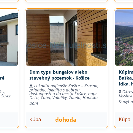
Dom typu bungalov alebo
Kúpim 
ré
stavebný pozemok - Košice
Baška,
Idka, 
Lokalita najlepšie Košice – Krásna,
prípadne lokalita s dobrou
es,
Okres
dostupnosťou do mesta Košice, napr.
 Sever,
Myslava
Geča, Čaňa, Valaliky, Ždaňa, Haniska
Dopyt 
Dom
dohoda
Kúpa
Kúpa