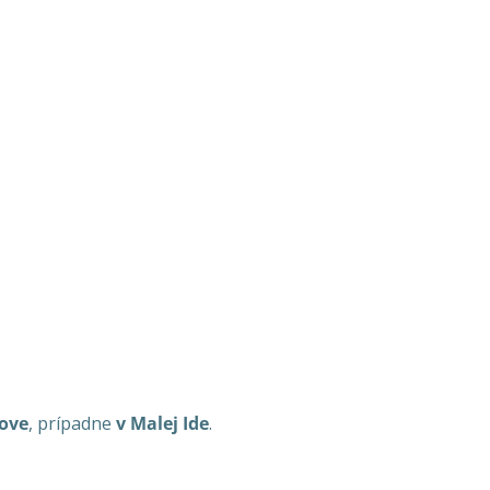
ove
, prípadne
v Malej Ide
.