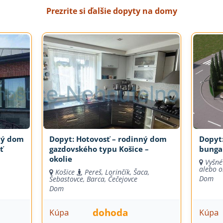
Prezrite si ďalšie dopyty na domy
ný dom
Dopyt: Hotovosť – rodinný dom
Dopyt:
ť
gazdovského typu Košice –
bungal
okolie
Vyšné
alebo o
Košice
Pereš, Lorinčík, Šaca,
Dom
Šebastovce, Barca, Čečejovce
Dom
dohoda
Kúpa
Kúpa