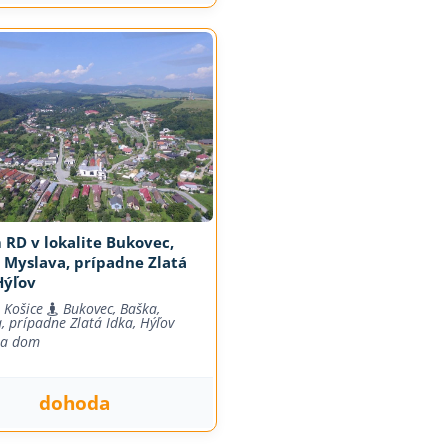
RD v lokalite Bukovec,
 Myslava, prípadne Zlatá
Hýľov
 Košice
Bukovec, Baška,
, prípadne Zlatá Idka, Hýľov
na dom
dohoda