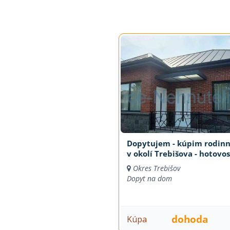
Dopytujem - kúpim rodin
v okolí Trebišova - hotovos
Okres Trebišov
Dopyt na dom
dohoda
Kúpa