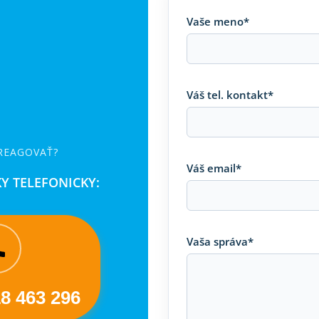
Vaše meno*
Váš tel. kontakt*
 REAGOVAŤ?
Váš email*
Y TELEFONICKY:
Vaša správa*
18 463 296