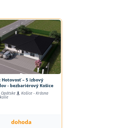
 Hotovosť – 5 izbový
ov - bezbariérový Košice
 Opátske
Košice - Krásna
kolie
dohoda