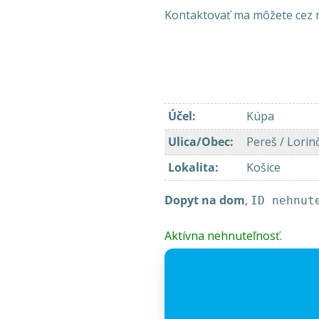
Kontaktovať ma môžete cez 
Účel
:
Kúpa
Ulica/Obec
:
Pereš / Lorin
Lokalita
:
Košice
Dopyt na dom
,
ID nehnut
Aktívna nehnuteľnosť.