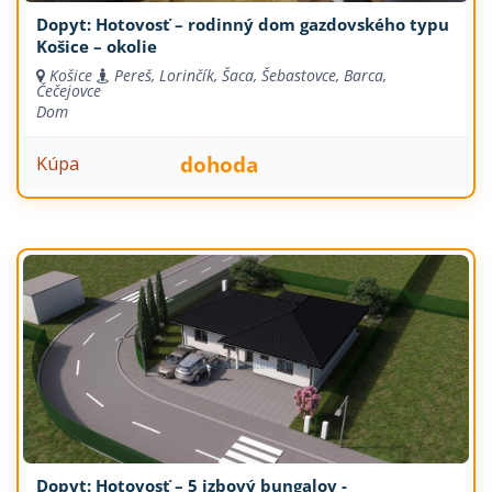
Dopyt: Hotovosť – rodinný dom gazdovského typu
Košice – okolie
Košice
Pereš, Lorinčík, Šaca, Šebastovce, Barca,
Čečejovce
Dom
dohoda
Kúpa
Dopyt: Hotovosť – 5 izbový bungalov -