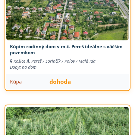
Kúpim rodinný dom v m.č. Pereš ideálne s väčším
pozemkom
Košice
Pereš / Lorinčík / Poľov / Malá Ida
Dopyt na dom
dohoda
Kúpa