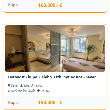
160.000,- €
Kúpa
Hotovosť - kúpa 2 alebo 3 izb. byt Košice - Sever
Sever
Košický kraj
Dopyt na byt
2izb.
70 m²
190.000,- €
Kúpa