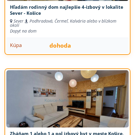
Hľadám rodinný dom najlepšie 4-izbový v lokalite
Sever - Košice
Sever
Podhradová, Čermeľ, Kalvária alebo v blízkom
okolí
Dopyt na dom
dohoda
Kúpa
Zháňam 1 alebo 1 a pol izbový byt v meste Košice,