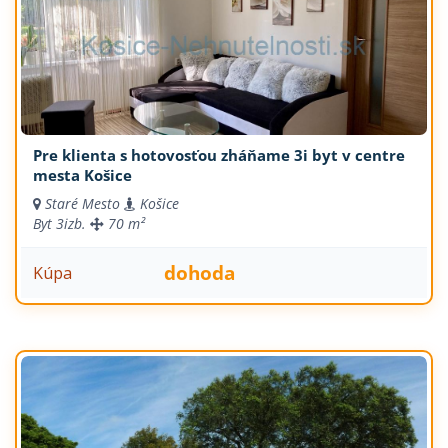
Pre klienta s hotovosťou zháňame 3i byt v centre
mesta Košice
Staré Mesto
Košice
Byt
3izb.
70 m²
dohoda
Kúpa