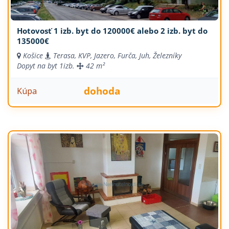
Hotovosť 1 izb. byt do 120000€ alebo 2 izb. byt do
135000€
Košice
Terasa, KVP, Jazero, Furča, Juh, Železníky
Dopyt na byt
1izb.
42 m²
dohoda
Kúpa