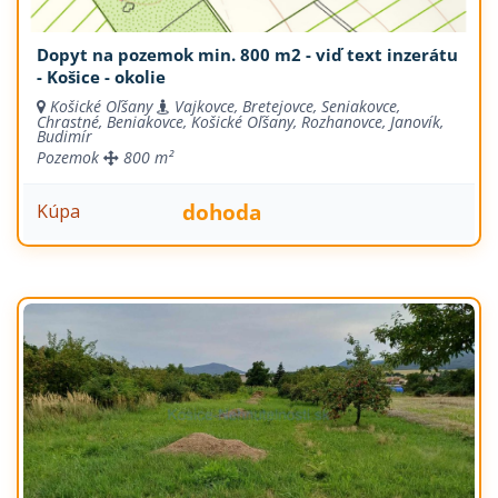
Dopyt na pozemok min. 800 m2 - viď text inzerátu
- Košice - okolie
Košické Oľšany
Vajkovce, Bretejovce, Seniakovce,
Chrastné, Beniakovce, Košické Oľšany, Rozhanovce, Janovík,
Budimír
Pozemok
800 m²
dohoda
Kúpa