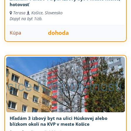
hotovosť
Terasa
Košice, Slovensko
Dopyt na byt
1izb.
dohoda
Kúpa
Hľadám 3 izbový byt na ulici Húskovej alebo
blízkom okolí na KVP v meste Košice