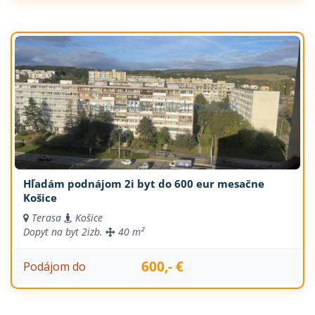
Hľadám podnájom 2i byt do 600 eur mesačne
Košice
Terasa
Košice
Dopyt na byt
2izb.
40 m²
600,- €
Podájom do