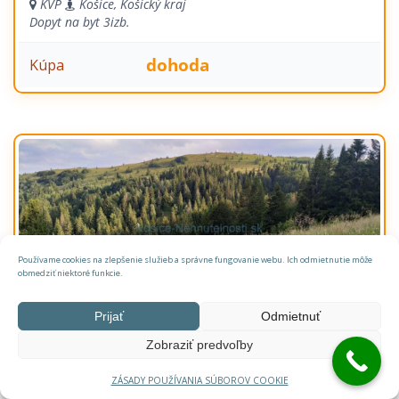
KVP
Košice, Košický kraj
Dopyt na byt
3izb.
dohoda
Kúpa
Používame cookies na zlepšenie služieb a správne fungovanie webu. Ich odmietnutie môže
obmedziť niektoré funkcie.
Prijať
Odmietnuť
Zháňam chatku pri Košickej Belej alebo pozemok
na stavbu do 1000 m2
Zobraziť predvoľby
Košická Belá
Košická Belá, Košice Region
ZÁSADY POUŽÍVANIA SÚBOROV COOKIE
Rekreačný objekt
1.000 m²