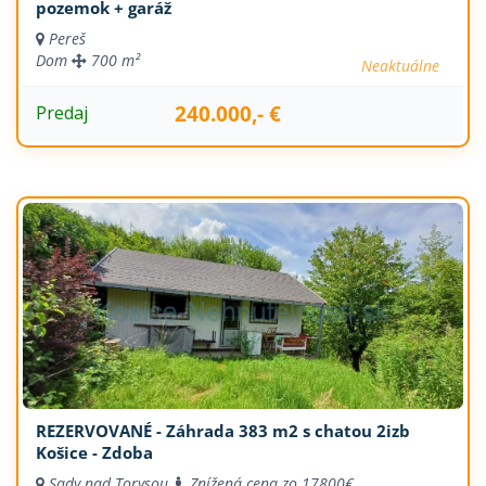
pozemok + garáž
Pereš
Dom
700 m²
Neaktuálne
240.000,- €
Predaj
REZERVOVANÉ - Záhrada 383 m2 s chatou 2izb
Košice - Zdoba
Sady nad Torysou
Znížená cena zo 17800€