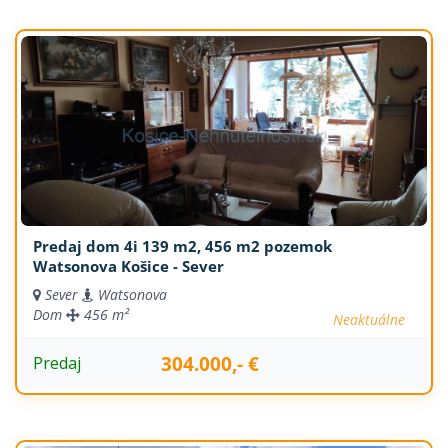
Predaj dom 4i 139 m2, 456 m2 pozemok
Watsonova Košice - Sever
Sever
Watsonova
Dom
456 m²
Neaktuálne
304.000,- €
Predaj