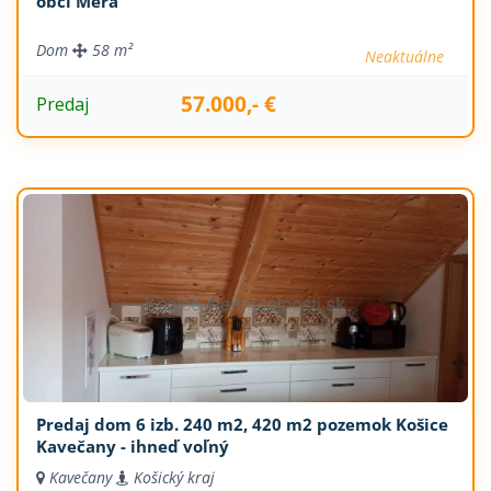
obci Méra
Dom
58 m²
Neaktuálne
57.000,- €
Predaj
Predaj dom 6 izb. 240 m2, 420 m2 pozemok Košice
Kavečany - ihneď voľný
Kavečany
Košický kraj