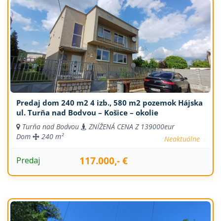
Predaj dom 240 m2 4 izb., 580 m2 pozemok Hájska
ul. Turňa nad Bodvou – Košice – okolie
Turňa nad Bodvou
ZNÍŽENÁ CENA Z 139000eur
Dom
240 m²
Neaktuálne
117.000,- €
Predaj