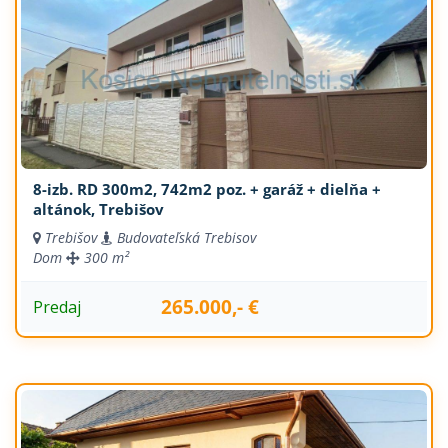
8-izb. RD 300m2, 742m2 poz. + garáž + dielňa +
altánok, Trebišov
Trebišov
Budovateľská Trebisov
Dom
300 m²
265.000,- €
Predaj