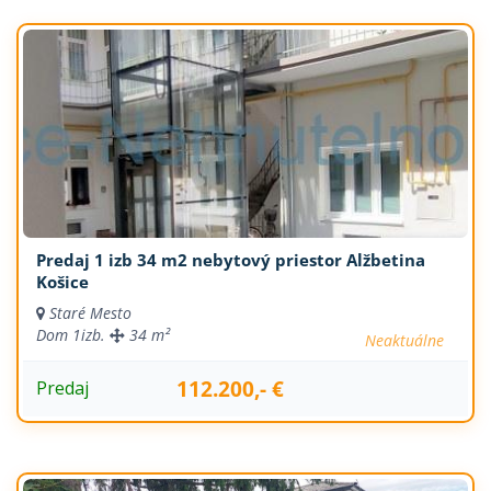
Predaj 1 izb 34 m2 nebytový priestor Alžbetina
Košice
Staré Mesto
Dom
1izb.
34 m²
Neaktuálne
112.200,- €
Predaj