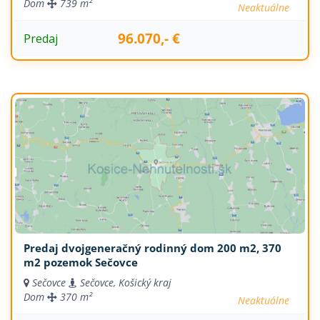
Dom
739 m²
Neaktuálne
96.070,- €
Predaj
Predaj dvojgeneračný rodinný dom 200 m2, 370
m2 pozemok Sečovce
Sečovce
Sečovce, Košický kraj
Dom
370 m²
Neaktuálne