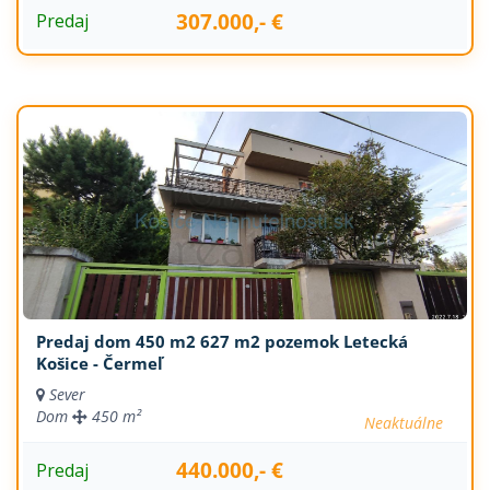
307.000,- €
Predaj
Predaj dom 450 m2 627 m2 pozemok Letecká
Košice - Čermeľ
Sever
Dom
450 m²
Neaktuálne
440.000,- €
Predaj