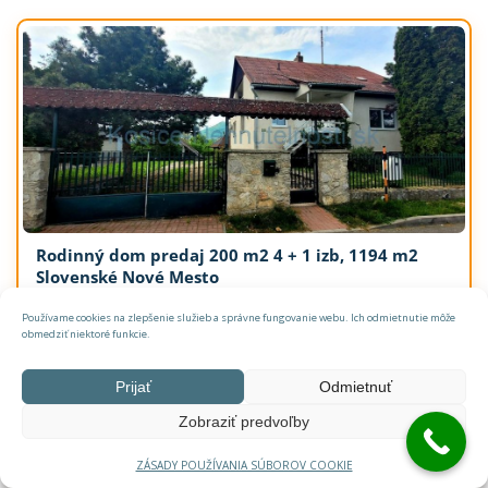
Rodinný dom predaj 200 m2 4 + 1 izb, 1194 m2
Slovenské Nové Mesto
Slovenské Nové Mesto
Používame cookies na zlepšenie služieb a správne fungovanie webu. Ich odmietnutie môže
Dom
1.194 m²
Neaktuálne
obmedziť niektoré funkcie.
99.990,- €
Predaj
Prijať
Odmietnuť
Zobraziť predvoľby
ZÁSADY POUŽÍVANIA SÚBOROV COOKIE