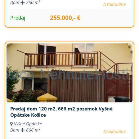
Dom
250 m²
Neaktuálne
255.000,- €
Predaj
Predaj dom 120 m2, 666 m2 pozemok Vyšné
Opátske Košice
Vyšné Opátske
Dom
666 m²
Neaktuálne