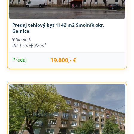
Predaj tehlový byt 1i 42 m2 Smolník okr.
Gelnica
Smolník
Byt
1izb.
42 m²
19.000,- €
Predaj