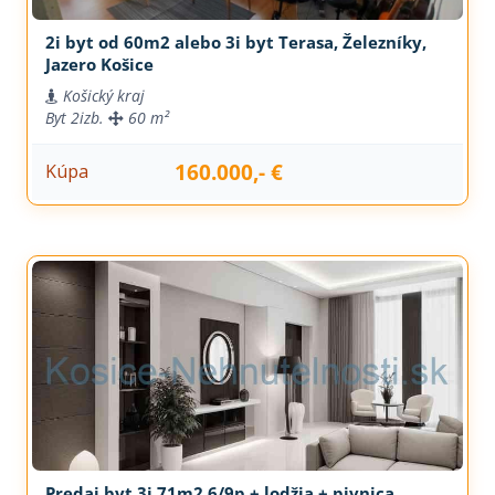
2i byt od 60m2 alebo 3i byt Terasa, Železníky,
Jazero Košice
Košický kraj
Byt
2izb.
60 m²
160.000,- €
Kúpa
Predaj byt 3i 71m2 6/9p + lodžia + pivnica