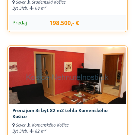
Sever
Študentská Košice
Byt
3izb.
68 m²
198.500,- €
Predaj
Prenájom 3i byt 82 m2 tehla Komenského
Košice
Sever
Komenského Košice
Byt
3izb.
82 m²