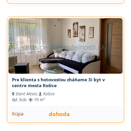
Pre klienta s hotovosťou zháňame 3i byt v
centre mesta Košice
Staré Mesto
Košice
Byt
3izb.
70 m²
dohoda
Kúpa