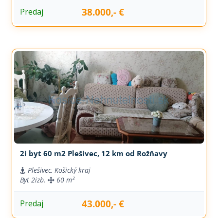
38.000,- €
Predaj
2i byt 60 m2 Plešivec, 12 km od Rožňavy
Plešivec, Košický kraj
Byt
2izb.
60 m²
43.000,- €
Predaj