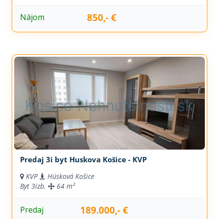
850,- €
Nájom
Predaj 3i byt Huskova Košice - KVP
KVP
Húsková Košice
Byt
3izb.
64 m²
189.000,- €
Predaj