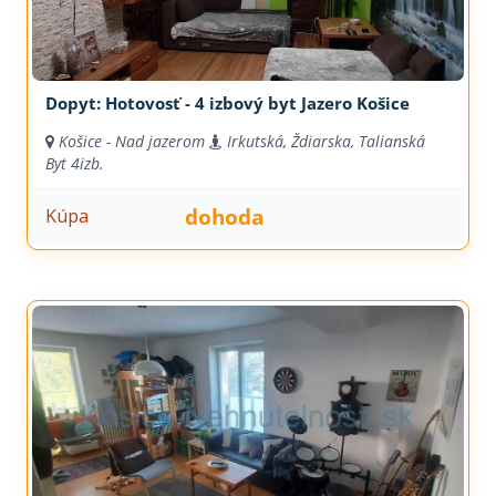
Dopyt: Hotovosť - 4 izbový byt Jazero Košice
Košice - Nad jazerom
Irkutská, Ždiarska, Talianská
Byt
4izb.
dohoda
Kúpa