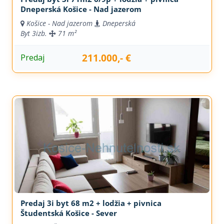
Dneperská Košice - Nad jazerom
Košice - Nad jazerom
Dneperská
Byt
3izb.
71 m²
211.000,- €
Predaj
Predaj 3i byt 68 m2 + lodžia + pivnica
Študentská Košice - Sever