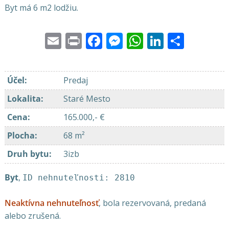
Byt má 6 m2 lodžiu.
Email
Print
Facebook
Messenger
WhatsApp
LinkedI
Share
Účel
:
Predaj
Lokalita
:
Staré Mesto
Cena
:
165.000,- €
Plocha
:
68 m²
Druh bytu
:
3izb
Byt
,
ID nehnuteľnosti: 2810
Neaktívna nehnuteľnosť
, bola rezervovaná, predaná
alebo zrušená.