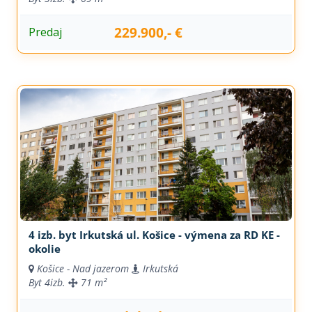
229.900,- €
Predaj
4 izb. byt Irkutská ul. Košice - výmena za RD KE -
okolie
Košice - Nad jazerom
Irkutská
Byt
4izb.
71 m²