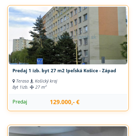
Predaj 1 izb. byt 27 m2 Ipeľská Košice - Západ
Terasa
Košický kraj
Byt
1izb.
27 m²
129.000,- €
Predaj