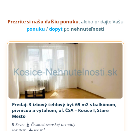
Prezrite si našu ďalšiu ponuku
, alebo pridajte Vašu
ponuku
/
dopyt
po
nehnuteľnosti
Predaj: 3-izbový tehlový byt 69 m2 s balkónom,
pivnicou a výťahom, ul. ČSA – Košice I, Staré
Mesto
Sever
Československej armády
Byt
3izb.
69 m²