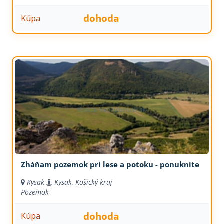
dohoda
Kúpa
Zháňam pozemok pri lese a potoku - ponuknite
Kysak
Kysak, Košický kraj
Pozemok
dohoda
Kúpa