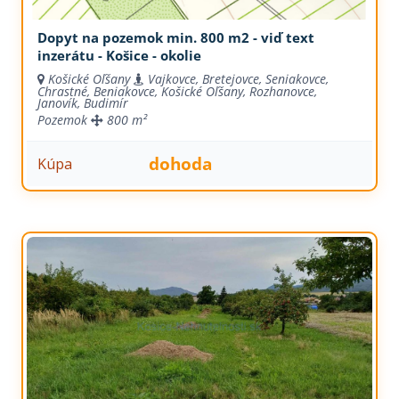
Dopyt na pozemok min. 800 m2 - viď text
inzerátu - Košice - okolie
Košické Oľšany
Vajkovce, Bretejovce, Seniakovce,
Chrastné, Beniakovce, Košické Oľšany, Rozhanovce,
Janovík, Budimír
Pozemok
800 m²
dohoda
Kúpa