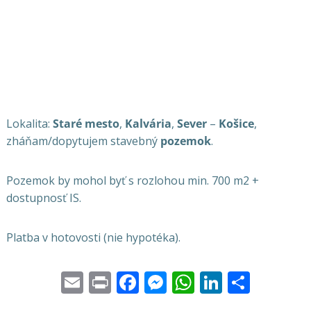
Lokalita:
Staré mesto
,
Kalvária
,
Sever
–
Košice
,
zháňam/dopytujem stavebný
pozemok
.
Pozemok by mohol byť s rozlohou min. 700 m2 +
dostupnosť IS.
Platba v hotovosti (nie hypotéka).
Email
Print
Facebook
Messenger
WhatsApp
LinkedI
Share