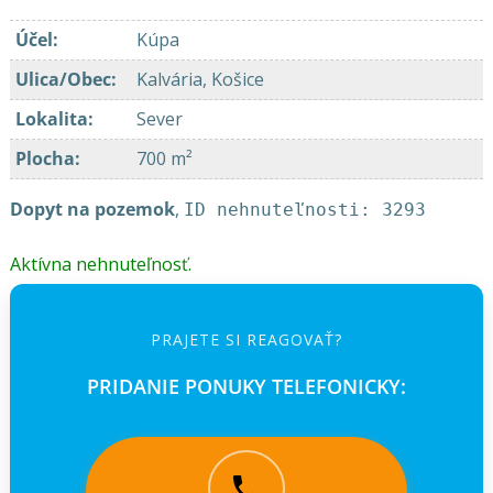
Účel
:
Kúpa
Ulica/Obec
:
Kalvária, Košice
Lokalita
:
Sever
Plocha
:
700 m²
Dopyt na pozemok
,
ID nehnuteľnosti: 3293
Aktívna nehnuteľnosť.
PRAJETE SI REAGOVAŤ?
PRIDANIE PONUKY TELEFONICKY: