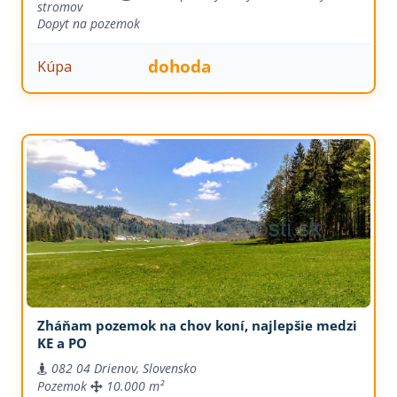
stromov
Dopyt na pozemok
dohoda
Kúpa
Zháňam pozemok na chov koní, najlepšie medzi
KE a PO
082 04 Drienov, Slovensko
Pozemok
10.000 m²