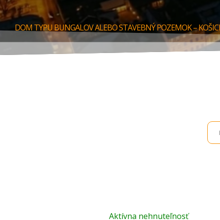
DOM TYPU BUNGALOV ALEBO STAVEBNÝ POZEMOK – KOŠIC
Aktívna nehnuteľnosť