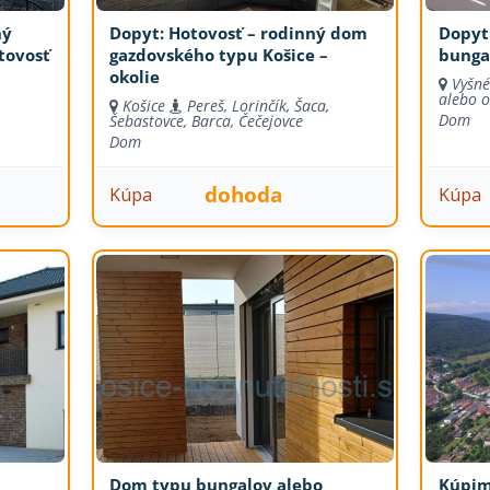
ný
Dopyt: Hotovosť – rodinný dom
Dopyt:
tovosť
gazdovského typu Košice –
bunga
okolie
Vyšné
alebo o
Košice
Pereš, Lorinčík, Šaca,
Dom
Šebastovce, Barca, Čečejovce
Dom
dohoda
Kúpa
Kúpa
Dom typu bungalov alebo
Kúpim