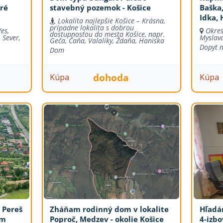
aré
stavebný pozemok - Košice
Baška
Idka, 
Lokalita najlepšie Košice – Krásna,
prípadne lokalita s dobrou
es,
Okres
dostupnosťou do mesta Košice, napr.
 Sever,
Myslava
Geča, Čaňa, Valaliky, Ždaňa, Haniska
Dopyt 
Dom
dohoda
Kúpa
Kúpa
 Pereš
Zháňam rodinný dom v lokalite
Hľadá
om
Poproč, Medzev - okolie Košice
4-izbo