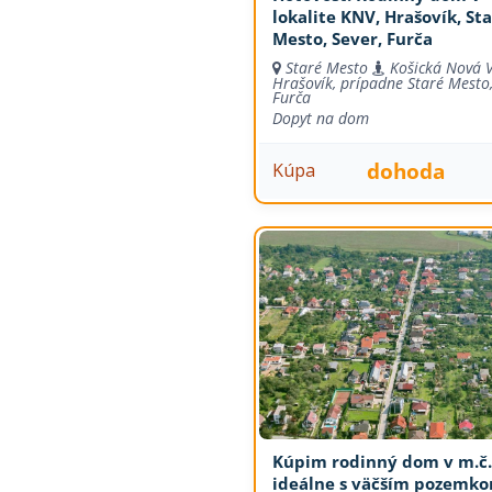
lokalite KNV, Hrašovík, St
Mesto, Sever, Furča
Staré Mesto
Košická Nová V
Hrašovík, prípadne Staré Mesto,
Furča
Dopyt na dom
dohoda
Kúpa
Kúpim rodinný dom v m.č.
ideálne s väčším pozemk