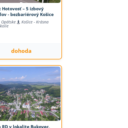
 Hotovosť – 5 izbový
lov - bezbariérový Košice
 Opátske
Košice - Krásna
kolie
dohoda
 RD v lokalite Bukovec,