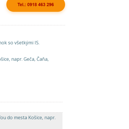
ok so všetkými IS.
šice, napr. Geča, Čaňa,
n
ťou do mesta Košice, napr.