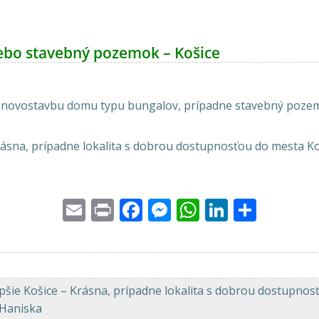
ebo stavebný pozemok – Košice
 novostavbu domu typu bungalov, prípadne stavebný pozem
Krásna, prípadne lokalita s dobrou dostupnosťou do mesta Ko
Email
Print
Facebook
Messenger
WhatsApp
LinkedI
Share
epšie Košice – Krásna, prípadne lokalita s dobrou dostupnos
, Haniska