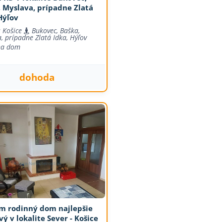
, Myslava, prípadne Zlatá
Hýľov
 Košice
Bukovec, Baška,
, prípadne Zlatá Idka, Hýľov
na dom
dohoda
m rodinný dom najlepšie
vý v lokalite Sever - Košice