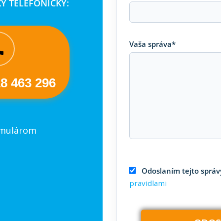
Y TELEFONICKY:
Vaša správa*
18 463 296
rmulárom
Odoslaním tejto správy
pravidlami