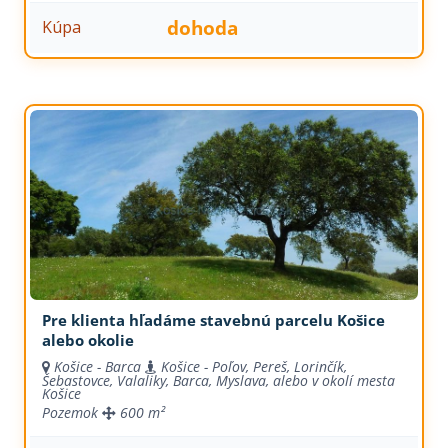
dohoda
Kúpa
Pre klienta hľadáme stavebnú parcelu Košice
alebo okolie
Košice - Barca
Košice - Poľov, Pereš, Lorinčík,
Šebastovce, Valaliky, Barca, Myslava, alebo v okolí mesta
Košice
Pozemok
600 m²