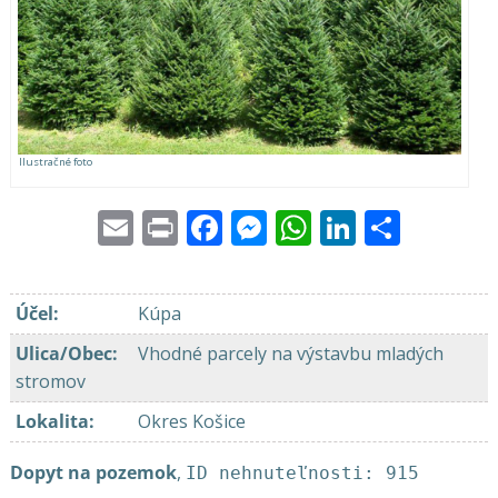
Ilustračné foto
Email
Print
Facebook
Messenger
WhatsApp
LinkedI
Share
Účel
:
Kúpa
Ulica/Obec
:
Vhodné parcely na výstavbu mladých
stromov
Lokalita
:
Okres Košice
Dopyt na pozemok
,
ID nehnuteľnosti: 915