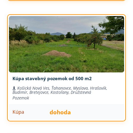
Kúpa stavebný pozemok od 500 m2
Košická Nová Ves, Ťahanovce, Myslava, Hrašovík,
Budimír, Bretejovce, Kostoľany, Družstevná
Pozemok
dohoda
Kúpa