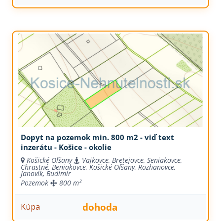
Dopyt na pozemok min. 800 m2 - viď text
inzerátu - Košice - okolie
Košické Oľšany
Vajkovce, Bretejovce, Seniakovce,
Chrastné, Beniakovce, Košické Oľšany, Rozhanovce,
Janovík, Budimír
Pozemok
800 m²
dohoda
Kúpa