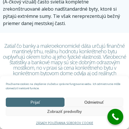
(A-čkový vizuál) často svietia kompletne
zrekonštruované alebo nadštandardné byty, ktoré si
pýtajú extrémne sumy. Tie však nereprezentujú bežný
priemer danej mestskej časti.
Zatiaľ čo banky a makroekonomické dáta určujú finančné
mantinely trhu, reálnu hodnotu konkrétneho bytu
ovplyvňujú okrem toho aj jeho fyzické vlastnosti. Všeobecné
štatistiky a bankové mapy sú síce dobrým odrazovým
mostíkom, no v praxi sa cena konkrétneho bytu v
konkrétnom bytovom dome odvíja aj od reálnych
technických parametrov a preferencií kupujúcich,
napríklad či je dom zateplený, či má výťah, na akom je
Používame cookies na zlepšenie služieb a správne fungovanie webu. Ich odmietnutie môže
poschodí a v akom technickom stave sa byt nachádza.
obmedziť niektoré funkcie.
Prijať
Odmietnuť
Faktory určujúce
Zobraziť predvoľby
hodnotu konkrétnej
ZÁSADY POUŽÍVANIA SÚBOROV COOKIE