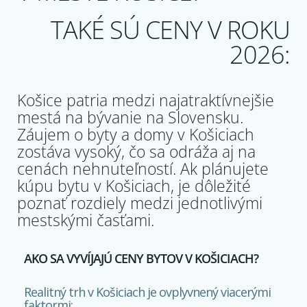
TAKÉ SÚ CENY V ROKU
2026:
Košice patria medzi najatraktívnejšie
mestá na bývanie na Slovensku.
Záujem o byty a domy v Košiciach
zostáva vysoký, čo sa odráža aj na
cenách nehnuteľností. Ak plánujete
kúpu bytu v Košiciach, je dôležité
poznať rozdiely medzi jednotlivými
mestskými časťami.
AKO SA VYVÍJAJÚ CENY BYTOV V KOŠICIACH?
Realitný trh v Košiciach je ovplyvnený viacerými
faktormi: