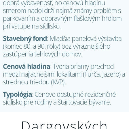
dobrá vybavenosť, no cenovú hladinu
smerom nadol drží najmä známy problém s
parkovaním a dopravným fľaškovým hrdlom
pri vstupe na sídlisko.
Stavebný fond
: Mladšia panelová výstavba
(koniec 80. a 90. roky) bez výraznejšieho
zastúpenia tehlových domov.
Cenová hladina
: Tvoria priamy prechod
medzi najlacnejšími lokalitami (Furča, Jazero) a
strednou triedou (KVP).
Typológia
: Cenovo dostupné rezidenčné
sídlisko pre rodiny a štartovacie bývanie.
Dargovských