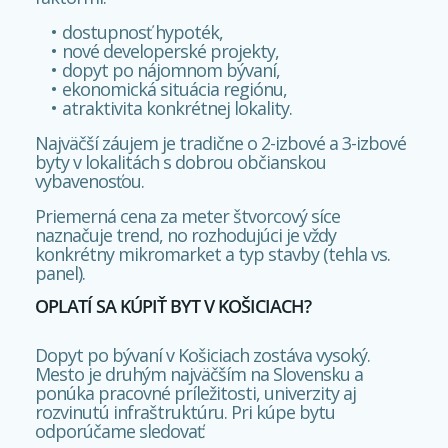
dostupnosť hypoték,
nové developerské projekty,
dopyt po nájomnom bývaní,
ekonomická situácia regiónu,
atraktivita konkrétnej lokality.
Najväčší záujem je tradične o 2-izbové a 3-izbové
byty v lokalitách s dobrou občianskou
vybavenosťou.
Priemerná cena za meter štvorcový síce
naznačuje trend, no rozhodujúci je vždy
konkrétny mikromarket a typ stavby (tehla vs.
panel).
OPLATÍ SA KÚPIŤ BYT V KOŠICIACH?
Dopyt po bývaní v Košiciach zostáva vysoký.
Mesto je druhým najväčším na Slovensku a
ponúka pracovné príležitosti, univerzity aj
rozvinutú infraštruktúru. Pri kúpe bytu
odporúčame sledovať: