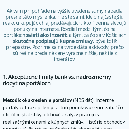
Ak vám pri pohľade na vyššie uvedené sumy napadla
presne táto myšlienka, nie ste sami. Ide o najčastejšiu
reakciu kupujúcich aj predávajúcich, ktorí denne sledujú
ponuky na internete. Rozdiel medzi tým, čo na
portáloch
svieti ako inzerát
, a tým, za čo sa v Košiciach
skutočne podpisujú kúpne zmluvy
, býva totiž
priepastný. Pozrime sa na tvrdé dáta a dôvody, prečo
sú reálne predajné ceny výrazne nižšie, než tie z
inzerátov:
1. Akceptačné limity bánk vs. nadrozmerný
dopyt na portáloch
Metodické skreslenie portálov
(NBS dát): Inzertné
portály zobrazujú len prvotnú ponukovú cenu, zatiaľ čo
oficiálne štatistiky a trhové analýzy pracujú s
realizačnými cenami z kúpnych zmlúv. Histórie obchodov
potvrdzujú, že trh sa vo finále vždy skonsoliduje na