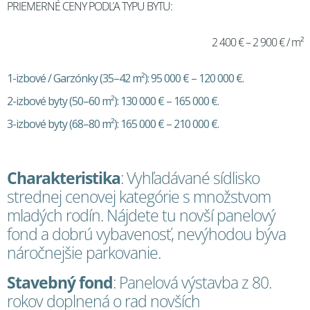
PRIEMERNÉ CENY PODĽA TYPU BYTU:
2 400 € – 2 900 € / m²
1-izbové / Garzónky (35–42 m²): 95 000 € – 120 000 €.
2-izbové byty (50–60 m²): 130 000 € – 165 000 €.
3-izbové byty (68–80 m²): 165 000 € – 210 000 €.
Charakteristika
: Vyhľadávané sídlisko
strednej cenovej kategórie s množstvom
mladých rodín. Nájdete tu novší panelový
fond a dobrú vybavenosť, nevýhodou býva
náročnejšie parkovanie.
Stavebný fond
: Panelová výstavba z 80.
rokov doplnená o rad novších