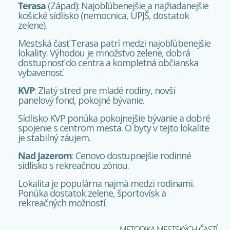
Terasa
(Západ): Najobľúbenejšie a najžiadanejšie
košické sídlisko (nemocnica, UPJŠ, dostatok
zelene).
Mestská časť Terasa patrí medzi najobľúbenejšie
lokality. Výhodou je množstvo zelene, dobrá
dostupnosť do centra a kompletná občianska
vybavenosť.
KVP
: Zlatý stred pre mladé rodiny, novší
panelový fond, pokojné bývanie.
Sídlisko KVP ponúka pokojnejšie bývanie a dobré
spojenie s centrom mesta. O byty v tejto lokalite
je stabilný záujem.
Nad Jazerom
: Cenovo dostupnejšie rodinné
sídlisko s rekreačnou zónou.
Lokalita je populárna najmä medzi rodinami.
Ponúka dostatok zelene, športovísk a
rekreačných možností.
METODIKA MESTSKÝCH ČASTÍ