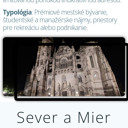
Typológia
: Prémiové mestské bývanie,
študentské a manažérske nájmy, priestory
pre rekreáciu alebo podnikanie.
Sever a Mier