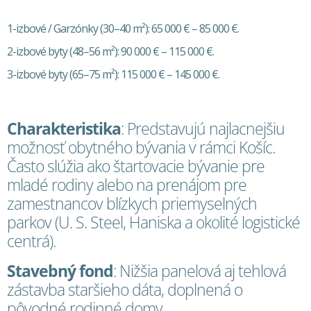
1-izbové / Garzónky (30–40 m²): 65 000 € – 85 000 €.
2-izbové byty (48–56 m²): 90 000 € – 115 000 €.
3-izbové byty (65–75 m²): 115 000 € – 145 000 €.
Charakteristika
: Predstavujú najlacnejšiu
možnosť obytného bývania v rámci Košíc.
Často slúžia ako štartovacie bývanie pre
mladé rodiny alebo na prenájom pre
zamestnancov blízkych priemyselných
parkov (U. S. Steel, Haniska a okolité logistické
centrá).
Stavebný fond
: Nižšia panelová aj tehlová
zástavba staršieho dáta, doplnená o
pôvodné rodinné domy.