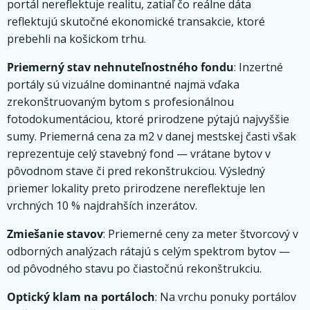
portál nereflektuje realitu, zatiaľ čo reálne dáta
reflektujú skutočné ekonomické transakcie, ktoré
prebehli na košickom trhu.
Priemerný stav nehnuteľnostného fondu
: Inzertné
portály sú vizuálne dominantné najmä vďaka
zrekonštruovaným bytom s profesionálnou
fotodokumentáciou, ktoré prirodzene pýtajú najvyššie
sumy. Priemerná cena za m2 v danej mestskej časti však
reprezentuje celý stavebný fond — vrátane bytov v
pôvodnom stave či pred rekonštrukciou. Výsledný
priemer lokality preto prirodzene nereflektuje len
vrchných 10 % najdrahších inzerátov.
Zmiešanie stavov
: Priemerné ceny za meter štvorcový v
odborných analýzach rátajú s celým spektrom bytov —
od pôvodného stavu po čiastočnú rekonštrukciu.
Optický klam na portáloch
: Na vrchu ponuky portálov