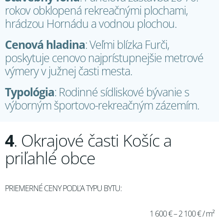
rokov obklopená rekreačnými plochami,
hrádzou Hornádu a vodnou plochou.
Cenová hladina
: Veľmi blízka Furči,
poskytuje cenovo najprístupnejšie metrové
výmery v južnej časti mesta.
Typológia
: Rodinné sídliskové bývanie s
výborným športovo-rekreačným zázemím.
4
. Okrajové časti Košíc a
priľahlé obce
PRIEMERNÉ CENY PODĽA TYPU BYTU:
1 600 € – 2 100 € / m²