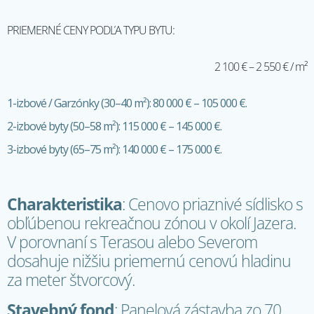
PRIEMERNÉ CENY PODĽA TYPU BYTU:
2 100 € – 2 550 € / m²
1-izbové / Garzónky (30–40 m²): 80 000 € – 105 000 €.
2-izbové byty (50–58 m²): 115 000 € – 145 000 €.
3-izbové byty (65–75 m²): 140 000 € – 175 000 €.
Charakteristika
: Cenovo priaznivé sídlisko s
obľúbenou rekreačnou zónou v okolí Jazera.
V porovnaní s Terasou alebo Severom
dosahuje nižšiu priemernú cenovú hladinu
za meter štvorcový.
Stavebný fond
: Panelová zástavba zo 70.