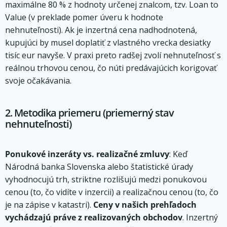
maximálne 80 % z hodnoty určenej znalcom, tzv. Loan to
Value (v preklade pomer úveru k hodnote
nehnuteľnosti). Ak je inzertná cena nadhodnotená,
kupujúci by musel doplatiť z vlastného vrecka desiatky
tisíc eur navyše. V praxi preto radšej zvolí nehnuteľnosť s
reálnou trhovou cenou, čo núti predávajúcich korigovať
svoje očakávania.
2. Metodika priemeru (priemerný stav
nehnuteľnosti)
Ponukové inzeráty vs. realizačné zmluvy
: Keď
Národná banka Slovenska alebo štatistické úrady
vyhodnocujú trh, striktne rozlišujú medzi ponukovou
cenou (to, čo vidíte v inzercii) a realizačnou cenou (to, čo
je na zápise v katastri).
Ceny v našich prehľadoch
vychádzajú práve z realizovaných obchodov
. Inzertný