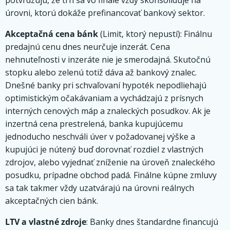
úrovni, ktorú dokáže prefinancovať bankový sektor.
Akceptačná cena bánk
(Limit, ktorý nepustí): Finálnu
predajnú cenu dnes neurčuje inzerát. Cena
nehnuteľnosti v inzeráte nie je smerodajná. Skutočnú
stopku alebo zelenú totiž dáva až bankový znalec.
Dnešné banky pri schvaľovaní hypoték nepodliehajú
optimistickým očakávaniam a vychádzajú z prísnych
interných cenových máp a znaleckých posudkov. Ak je
inzertná cena prestrelená, banka kupujúcemu
jednoducho neschváli úver v požadovanej výške a
kupujúci je nútený buď dorovnať rozdiel z vlastných
zdrojov, alebo vyjednať zníženie na úroveň znaleckého
posudku, prípadne obchod padá. Finálne kúpne zmluvy
sa tak takmer vždy uzatvárajú na úrovni reálnych
akceptačných cien bánk.
LTV a vlastné zdroje
: Banky dnes štandardne financujú