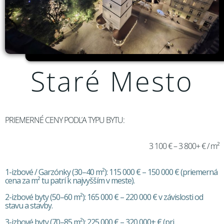
Staré Mesto
PRIEMERNÉ CENY PODĽA TYPU BYTU:
3 100 € – 3 800+ € / m²
1-izbové / Garzónky (30–40 m²): 115 000 € – 150 000 € (priemerná
cena za m² tu patrí k najvyšším v meste).
2-izbové byty (50–60 m²): 165 000 € – 220 000 € v závislosti od
stavu a stavby.
3-izbové byty (70–85 m²): 225 000 € – 320 000+ € (pri