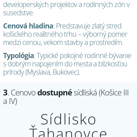
developerských projektov a rodinných zón v
susedstve.
Cenová hladina
: Predstavuje zlatý stred
košického realitného trhu – výborný pomer
medzi cenou, vekom stavby a prostredím.
Typológia
: Typické pokojné rodinné bývanie
s dobrým napojením do mesta a blízkosťou
prírody (Myslava, Bukovec).
3
. Cenovo
dostupné
sídliská (Košice III
a IV)
Sídlisko
Ťahanovce