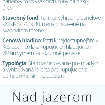
panelový fond však držia ceny na nižšej
úrovni.
Stavebný fond
: Takmer výhradne panelové
sídlisko z 70. a 80. rokov postavené na
svahovitom teréne.
Cenová hladina
: Patrí k najdostupnejším v
Košiciach, čo láka kupujúcich hľadajúcich
väčšiu výmeru za rozumné peniaze.
Typológia
: Štartovacie bývanie pre mladých
a vyhľadávaná lokalita pre kupujúcich s
obmedzenejším rozpočtom.
Nad jazerom