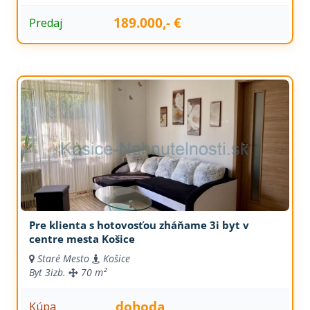
189.000,- €
Predaj
Pre klienta s hotovosťou zháňame 3i byt v
centre mesta Košice
Staré Mesto
Košice
Byt
3izb.
70 m²
dohoda
Kúpa