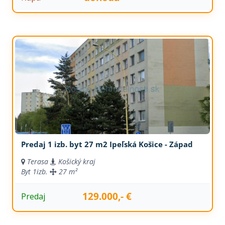
Predaj 1 izb. byt 27 m2 Ipeľská Košice - Západ
Terasa
Košický kraj
Byt
1izb.
27 m²
129.000,- €
Predaj