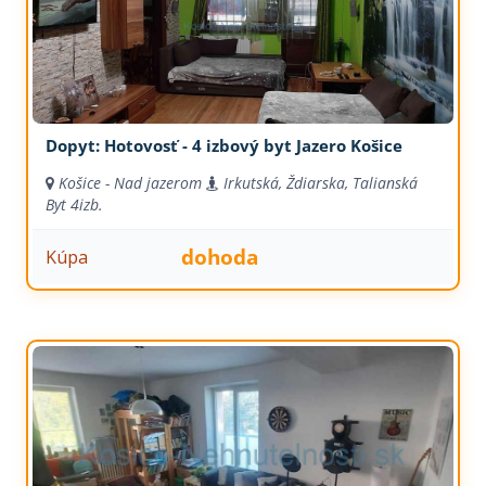
Dopyt: Hotovosť - 4 izbový byt Jazero Košice
Košice - Nad jazerom
Irkutská, Ždiarska, Talianská
Byt
4izb.
dohoda
Kúpa