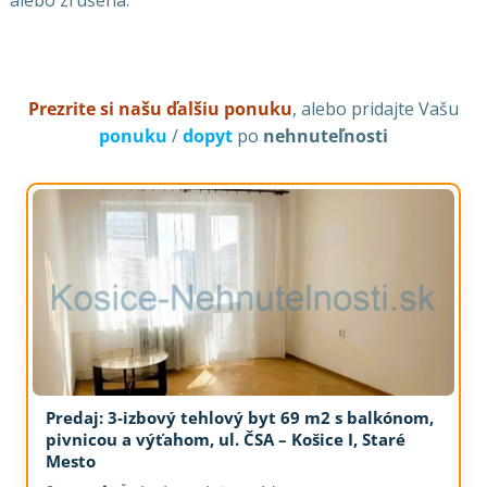
alebo zrušená.
Prezrite si našu ďalšiu ponuku
, alebo pridajte Vašu
ponuku
/
dopyt
po
nehnuteľnosti
Predaj: 3-izbový tehlový byt 69 m2 s balkónom,
pivnicou a výťahom, ul. ČSA – Košice I, Staré
Mesto