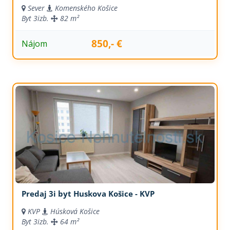
Sever
Komenského Košice
Byt
3izb.
82 m²
850,- €
Nájom
Predaj 3i byt Huskova Košice - KVP
KVP
Húsková Košice
Byt
3izb.
64 m²