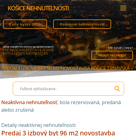
Skip
KOŠICE NEHNUTEĽNOSTI
to
content
Ceny bytov 2026
Ocenenie nehnuteľnosti
MÁME OKAMŽITÝCH KUPCOV NA NEHNUTEĽNOSTI
STE DEVELOPER?
PRE NAŠICH KLIENTOV HĽADÁME:
BYTY A NEBYTOVÉ PRIESTORY
PRIDAJTE SVOJ PROJEKT
PREDAJ 3 IZBOVÝ BYT 96 M2 NOVOSTAVBA KOŠICE TRNAVSKÁ –
TERASA
Neaktívna nehnuteľnosť
, bola rezervovaná, predaná
alebo zrušená
Detaily neaktívnej nehnuteľnosti:
Predaj 3 izbový byt 96 m2 novostavba