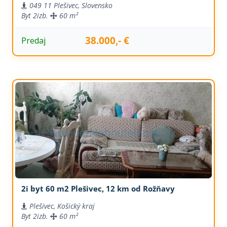
049 11 Plešivec, Slovensko
Byt
2izb.
60 m²
38.000,- €
Predaj
2i byt 60 m2 Plešivec, 12 km od Rožňavy
Plešivec, Košický kraj
Byt
2izb.
60 m²