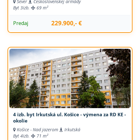
Sever
Československej armády
Byt
3izb.
69 m²
229.900,- €
Predaj
4 izb. byt Irkutská ul. Košice - výmena za RD KE -
okolie
Košice - Nad jazerom
Irkutská
Byt
4izb.
71 m²