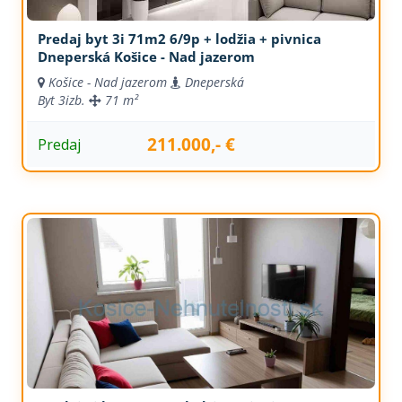
Predaj byt 3i 71m2 6/9p + lodžia + pivnica
Dneperská Košice - Nad jazerom
Košice - Nad jazerom
Dneperská
Byt
3izb.
71 m²
211.000,- €
Predaj