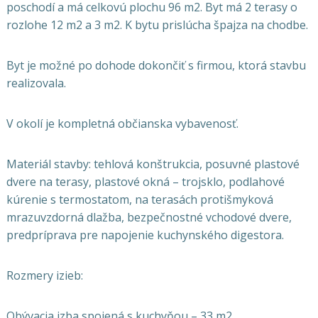
poschodí a má celkovú plochu 96 m2. Byt má 2 terasy o
rozlohe 12 m2 a 3 m2. K bytu prislúcha špajza na chodbe.
Byt je možné po dohode dokončiť s firmou, ktorá stavbu
realizovala.
V okolí je kompletná občianska vybavenosť.
Materiál stavby: tehlová konštrukcia, posuvné plastové
dvere na terasy, plastové okná – trojsklo, podlahové
kúrenie s termostatom,
na terasách protišmyková
mrazuvzdorná dlažba, bezpečnostné vchodové dvere,
predpríprava pre napojenie kuchynského digestora.
Rozmery izieb:
Obývacia izba spojená s kuchyňou – 33 m2