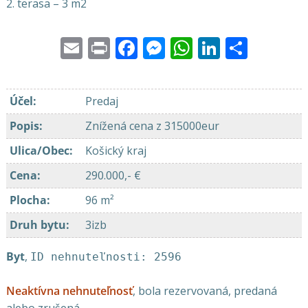
2. terasa – 3 m2
Email
Print
Facebook
Messenger
WhatsApp
LinkedI
Share
Účel
:
Predaj
Popis
:
Znížená cena z 315000eur
Ulica/Obec
:
Košický kraj
Cena
:
290.000,- €
Plocha
:
96 m²
Druh bytu
:
3izb
Byt
,
ID nehnuteľnosti: 2596
Neaktívna nehnuteľnosť
, bola rezervovaná, predaná