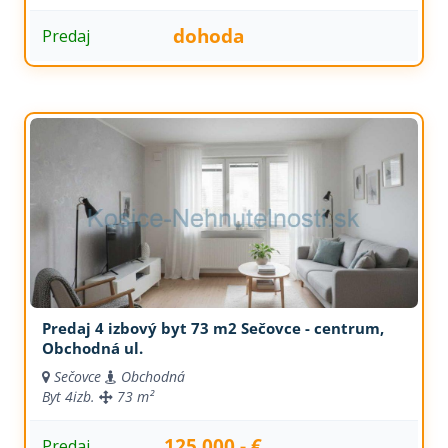
dohoda
Predaj
Predaj 4 izbový byt 73 m2 Sečovce - centrum,
Obchodná ul.
Sečovce
Obchodná
Byt
4izb.
73 m²
125.000,- €
Predaj