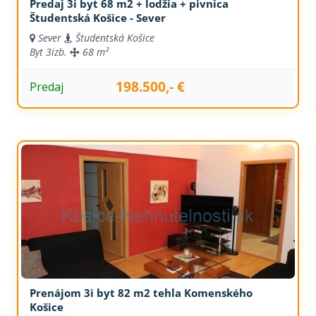
Predaj 3i byt 68 m2 + lodžia + pivnica
Študentská Košice - Sever
Sever
Študentská Košice
Byt
3izb.
68 m²
198.500,- €
Predaj
Prenájom 3i byt 82 m2 tehla Komenského
Košice