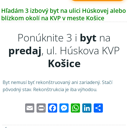
Hľadám 3 izbový byt na ulici Húskovej alebo
blízkom okolí na KVP v meste Košice
Ponúknite 3 i
byt
na
predaj
, ul. Húskova KVP
Košice
Byt nemusí byť rekonštruovaný ani zariadený. Stačí
pôvodný stav. Rekonštrukcia je iba výhodou.
Email
Print
Facebook
Messenger
WhatsApp
LinkedI
Share