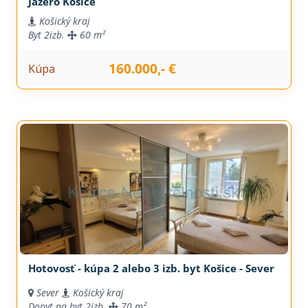
Jazero Košice
Košický kraj
Byt
2izb.
60 m²
160.000,- €
Kúpa
Hotovosť - kúpa 2 alebo 3 izb. byt Košice - Sever
Sever
Košický kraj
Dopyt na byt
2izb.
70 m²