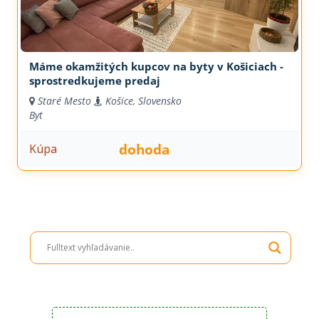
Máme okamžitých kupcov na byty v Košiciach -
sprostredkujeme predaj
Staré Mesto
Košice, Slovensko
Byt
dohoda
Kúpa