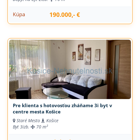
190.000,- €
Kúpa
Pre klienta s hotovosťou zháňame 3i byt v
centre mesta Košice
Staré Mesto
Košice
Byt
3izb.
70 m²