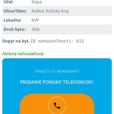
Účel
:
Kúpa
Ulica/Obec
:
Košice, Košický kraj
Lokalita
:
KVP
Druh bytu
:
3izb
Dopyt na byt
,
ID nehnuteľnosti: 612
Aktívna nehnuteľnosť.
PRAJETE SI REAGOVAŤ?
PRIDANIE PONUKY TELEFONICKY: