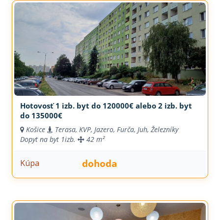
Hotovosť 1 izb. byt do 120000€ alebo 2 izb. byt
do 135000€
Košice
Terasa, KVP, Jazero, Furča, Juh, Železníky
Dopyt na byt
1izb.
42 m²
dohoda
Kúpa