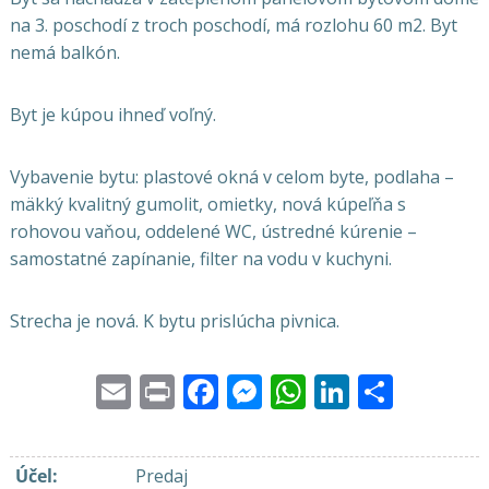
na 3. poschodí z troch poschodí, má rozlohu 60 m2. Byt
nemá balkón.
Byt je kúpou ihneď voľný.
Vybavenie bytu: plastové okná v celom byte, podlaha –
mäkký kvalitný gumolit, omietky, nová kúpeľňa s
rohovou vaňou, oddelené WC, ústredné kúrenie –
samostatné zapínanie, filter na vodu v kuchyni.
Strecha je nová. K bytu prislúcha pivnica.
Email
Print
Facebook
Messenger
WhatsApp
LinkedI
Share
Účel
:
Predaj