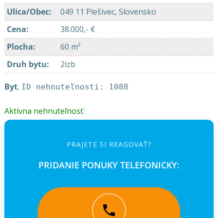
Ulica/Obec
:
049 11 Plešivec, Slovensko
Cena
:
38.000,- €
Plocha
:
60 m²
Druh bytu
:
2izb
Byt
,
ID nehnuteľnosti: 1088
Aktívna nehnuteľnosť.
PRAJETE SI REAGOVAŤ?
PRIDANIE PONUKY TELEFONICKY: