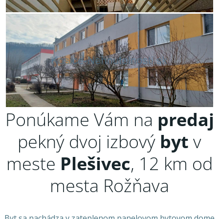
Ponúkame Vám na
predaj
pekný dvoj izbový
byt
v
meste
Plešivec
, 12 km od
mesta Rožňava
Byt sa nachádza v zateplenom panelovom bytovom dome