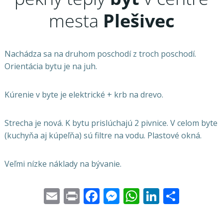
mesta
Plešivec
Nachádza sa na druhom poschodí z troch poschodí.
Orientácia bytu je na juh.
Kúrenie v byte je elektrické + krb na drevo.
Strecha je nová. K bytu prislúchajú 2 pivnice. V celom byte
(kuchyňa aj kúpeľňa) sú filtre na vodu. Plastové okná.
Veľmi nízke náklady na bývanie.
Email
Print
Facebook
Messenger
WhatsApp
LinkedI
Share