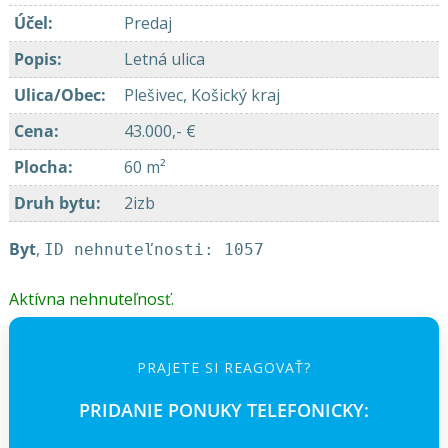
Účel
:
Predaj
Popis
:
Letná ulica
Ulica/Obec
:
Plešivec, Košický kraj
Cena
:
43.000,- €
Plocha
:
60 m²
Druh bytu
:
2izb
Byt
,
ID nehnuteľnosti: 1057
Aktívna nehnuteľnosť.
PRAJETE SI REAGOVAŤ?
PRIDANIE PONUKY TELEFONICKY: