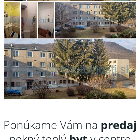
Ponúkame Vám na
predaj
pekný teplý
byt
v centre