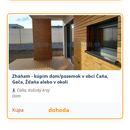
Zháňam - kúpim dom/pozemok v obci Čaňa,
Geča, Ždaňa alebo v okolí
Čaňa, Košický kraj
Dom
dohoda
Kúpa