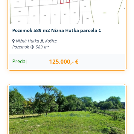
Pozemok 589 m2 Nižná Hutka parcela C
Nižná Hutka
Košice
Pozemok
589 m²
125.000,- €
Predaj