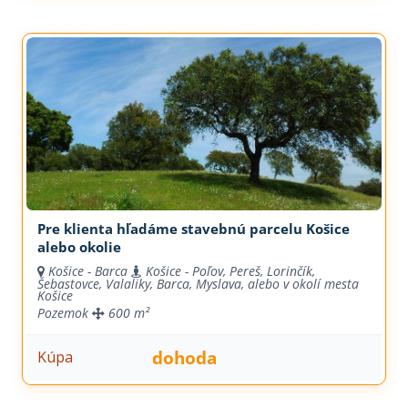
Pre klienta hľadáme stavebnú parcelu Košice
alebo okolie
Košice - Barca
Košice - Poľov, Pereš, Lorinčík,
Šebastovce, Valaliky, Barca, Myslava, alebo v okolí mesta
Košice
Pozemok
600 m²
dohoda
Kúpa