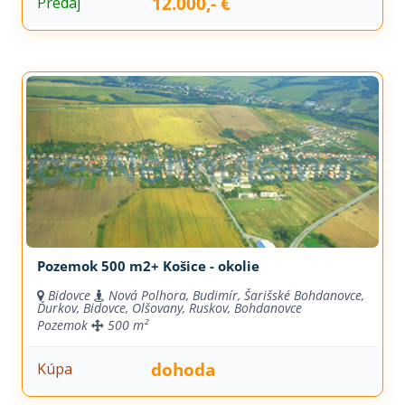
12.000,- €
Predaj
Pozemok 500 m2+ Košice - okolie
Bidovce
Nová Polhora, Budimír, Šarišské Bohdanovce,
Ďurkov, Bidovce, Olšovany, Ruskov, Bohdanovce
Pozemok
500 m²
dohoda
Kúpa