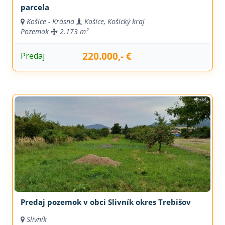
parcela
Košice - Krásna
Košice, Košický kraj
Pozemok
2.173 m²
220.000,- €
Predaj
Predaj pozemok v obci Slivník okres Trebišov
Slivník