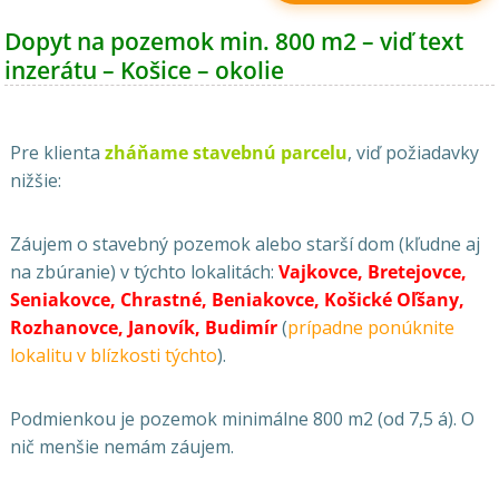
Dopyt na pozemok min. 800 m2 – viď text
inzerátu – Košice – okolie
Pre klienta
zháňame stavebnú parcelu
, viď požiadavky
nižšie:
Záujem o stavebný pozemok alebo starší dom (kľudne aj
na zbúranie) v týchto lokalitách:
Vajkovce, Bretejovce,
Seniakovce, Chrastné, Beniakovce, Košické Oľšany,
Rozhanovce, Janovík, Budimír
(
prípadne ponúknite
lokalitu v blízkosti týchto
).
Podmienkou je pozemok minimálne 800 m2 (od 7,5 á). O
nič menšie nemám záujem.