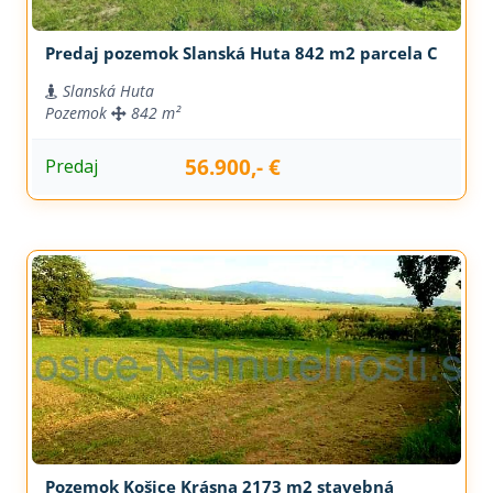
Predaj pozemok Slanská Huta 842 m2 parcela C
Slanská Huta
Pozemok
842 m²
56.900,- €
Predaj
Pozemok Košice Krásna 2173 m2 stavebná