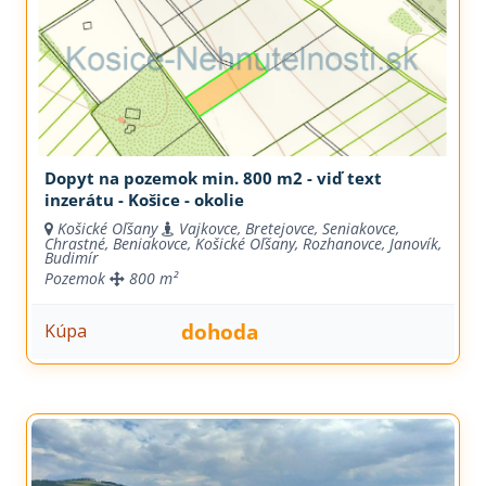
Dopyt na pozemok min. 800 m2 - viď text
inzerátu - Košice - okolie
Košické Oľšany
Vajkovce, Bretejovce, Seniakovce,
Chrastné, Beniakovce, Košické Oľšany, Rozhanovce, Janovík,
Budimír
Pozemok
800 m²
dohoda
Kúpa