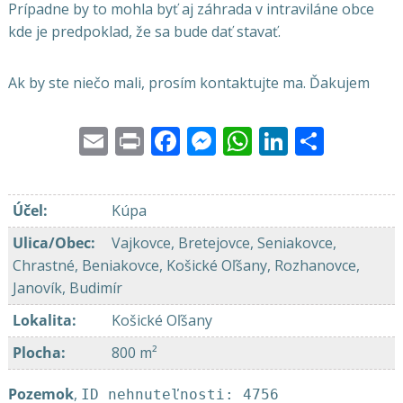
Prípadne by to mohla byť aj záhrada v intraviláne obce
kde je predpoklad, že sa bude dať stavať.
Ak by ste niečo mali, prosím kontaktujte ma. Ďakujem
Email
Print
Facebook
Messenger
WhatsApp
LinkedI
Share
Účel
:
Kúpa
Ulica/Obec
:
Vajkovce, Bretejovce, Seniakovce,
Chrastné, Beniakovce, Košické Oľšany, Rozhanovce,
Janovík, Budimír
Lokalita
:
Košické Oľšany
Plocha
:
800 m²
Pozemok
,
ID nehnuteľnosti: 4756