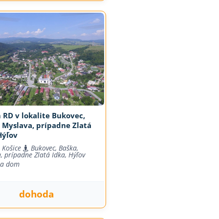
RD v lokalite Bukovec,
 Myslava, prípadne Zlatá
Hýľov
 Košice
Bukovec, Baška,
, prípadne Zlatá Idka, Hýľov
na dom
dohoda