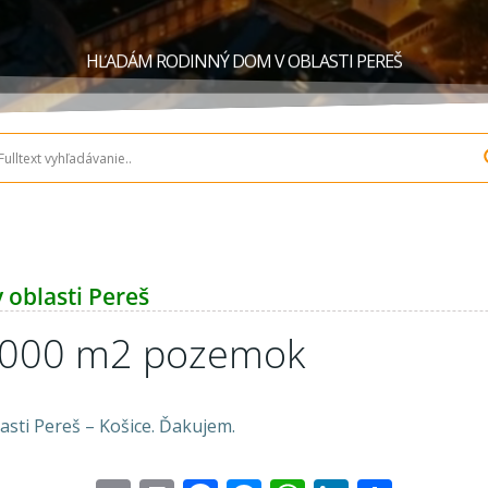
HĽADÁM RODINNÝ DOM V OBLASTI PEREŠ
oblasti Pereš
1000 m2 pozemok
sti Pereš – Košice. Ďakujem.