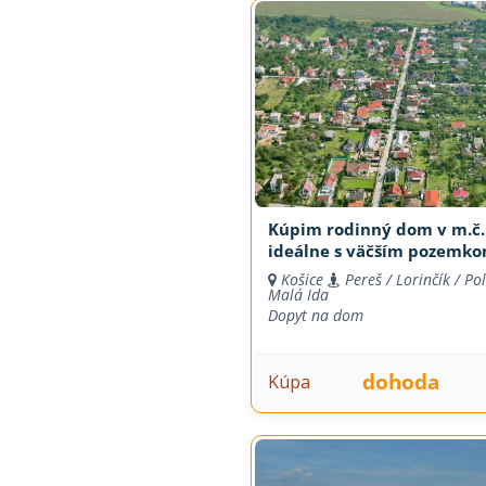
Kúpim rodinný dom v m.č.
ideálne s väčším pozemk
Košice
Pereš / Lorinčík / Poľ
Malá Ida
Dopyt na dom
dohoda
Kúpa