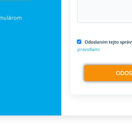
rmulárom
Odoslaním tejto správy
pravidlami