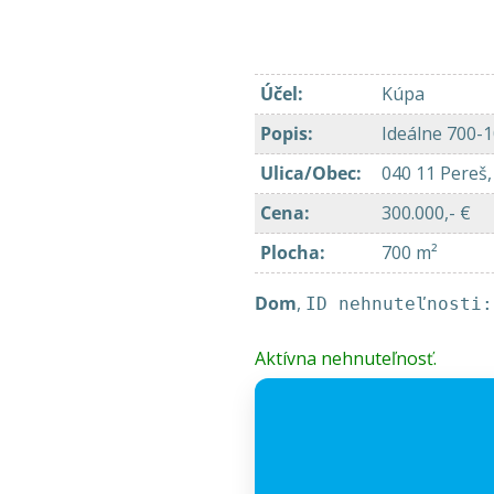
Účel
:
Kúpa
Popis
:
Ideálne 700
Ulica/Obec
:
040 11 Pereš
Cena
:
300.000,- €
Plocha
:
700 m²
Dom
,
ID nehnuteľnosti:
Aktívna nehnuteľnosť.