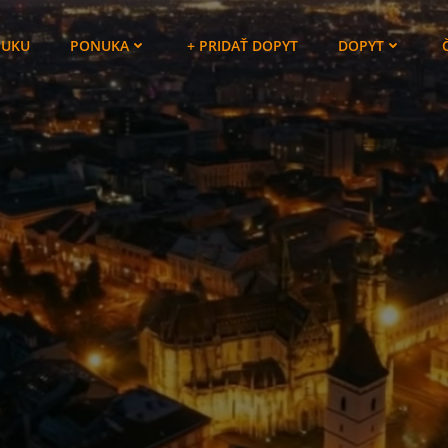
NUKU
PONUKA
+ PRIDAŤ DOPYT
DOPYT