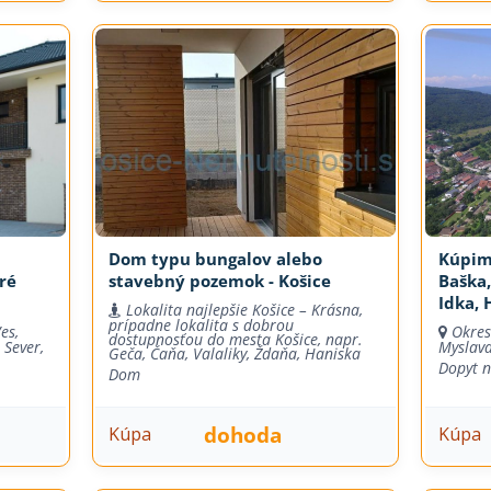
Dom typu bungalov alebo
Kúpim 
ré
stavebný pozemok - Košice
Baška,
Idka, 
Lokalita najlepšie Košice – Krásna,
prípadne lokalita s dobrou
es,
Okres
dostupnosťou do mesta Košice, napr.
 Sever,
Myslava
Geča, Čaňa, Valaliky, Ždaňa, Haniska
Dopyt 
Dom
dohoda
Kúpa
Kúpa