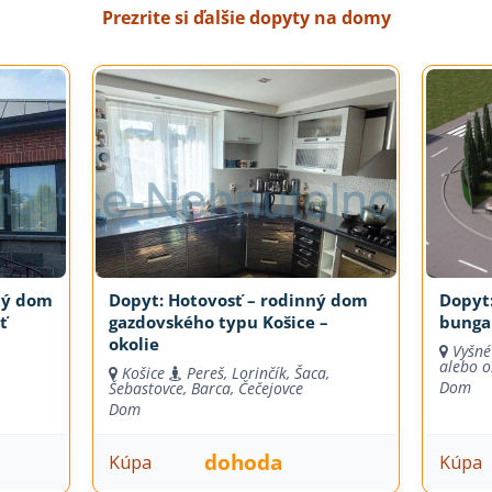
Prezrite si ďalšie dopyty na domy
ný dom
Dopyt: Hotovosť – rodinný dom
Dopyt:
ť
gazdovského typu Košice –
bungal
okolie
Vyšné
alebo o
Košice
Pereš, Lorinčík, Šaca,
Dom
Šebastovce, Barca, Čečejovce
Dom
dohoda
Kúpa
Kúpa