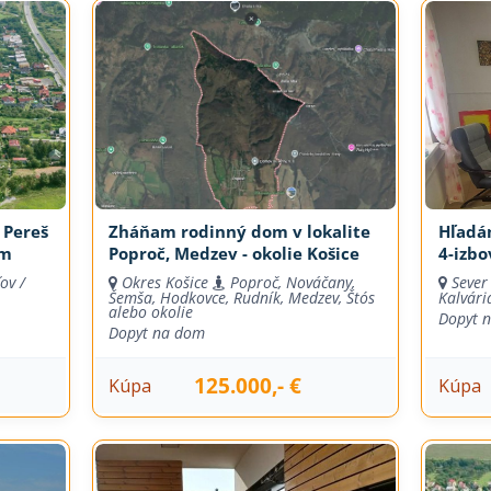
 Pereš
Zháňam rodinný dom v lokalite
Hľadá
om
Poproč, Medzev - okolie Košice
4-izbo
ov /
Okres Košice
Poproč, Nováčany,
Sever
Šemša, Hodkovce, Rudník, Medzev, Štós
Kalvári
alebo okolie
Dopyt 
Dopyt na dom
125.000,- €
Kúpa
Kúpa