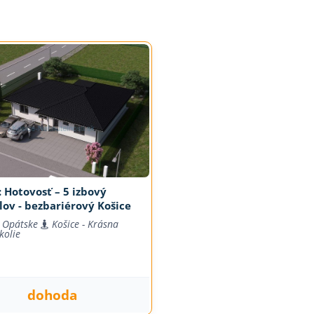
 Hotovosť – 5 izbový
ov - bezbariérový Košice
 Opátske
Košice - Krásna
kolie
dohoda