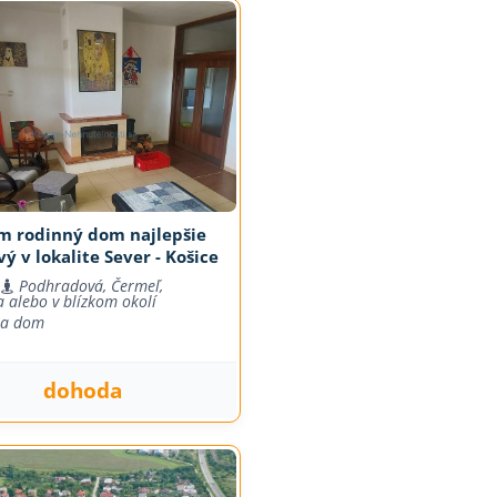
m rodinný dom najlepšie
vý v lokalite Sever - Košice
Podhradová, Čermeľ,
a alebo v blízkom okolí
na dom
dohoda