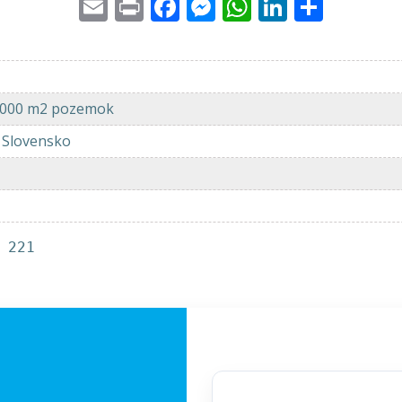
Email
Print
Facebook
Messenger
WhatsApp
LinkedI
Share
-1000 m2 pozemok
, Slovensko
 221