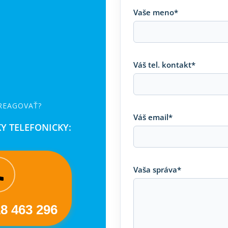
Vaše meno*
Váš tel. kontakt*
 REAGOVAŤ?
Váš email*
Y TELEFONICKY:
Vaša správa*
18 463 296