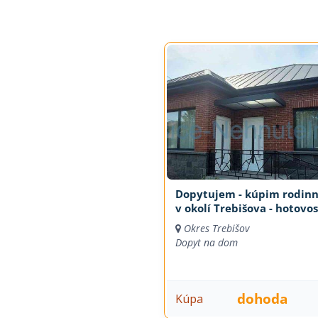
Dopytujem - kúpim rodin
v okolí Trebišova - hotovos
Okres Trebišov
Dopyt na dom
dohoda
Kúpa