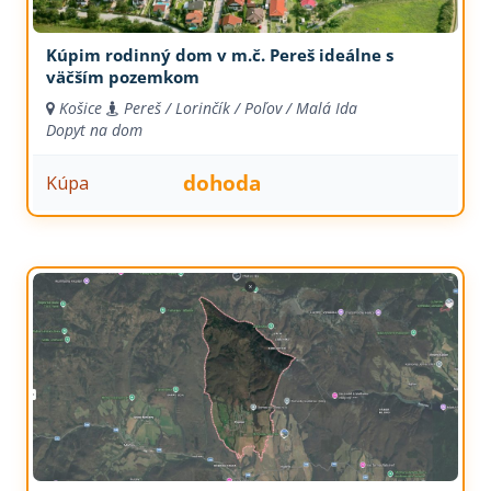
Kúpim rodinný dom v m.č. Pereš ideálne s
väčším pozemkom
Košice
Pereš / Lorinčík / Poľov / Malá Ida
Dopyt na dom
dohoda
Kúpa