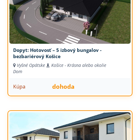
Dopyt: Hotovosť – 5 izbový bungalov -
bezbariérový Košice
Vyšné Opátske
Košice - Krásna alebo okolie
Dom
dohoda
Kúpa