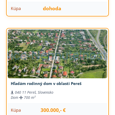
dohoda
Kúpa
Hľadám rodinný dom v oblasti Pereš
040 11 Pereš, Slovensko
Dom
700 m²
300.000,- €
Kúpa