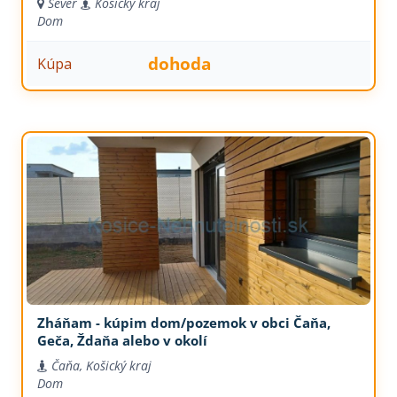
Sever
Košický kraj
Dom
dohoda
Kúpa
Zháňam - kúpim dom/pozemok v obci Čaňa,
Geča, Ždaňa alebo v okolí
Čaňa, Košický kraj
Dom