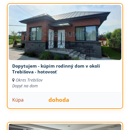
Dopytujem - kúpim rodinný dom v okolí
Trebišova - hotovosť
Okres Trebišov
Dopyt na dom
dohoda
Kúpa