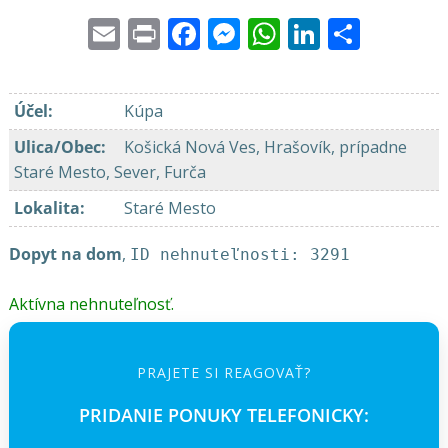
Email
Print
Facebook
Messenger
WhatsApp
LinkedI
Share
Účel
:
Kúpa
Ulica/Obec
:
Košická Nová Ves, Hrašovík, prípadne
Staré Mesto, Sever, Furča
Lokalita
:
Staré Mesto
Dopyt na dom
,
ID nehnuteľnosti: 3291
Aktívna nehnuteľnosť.
PRAJETE SI REAGOVAŤ?
PRIDANIE PONUKY TELEFONICKY: