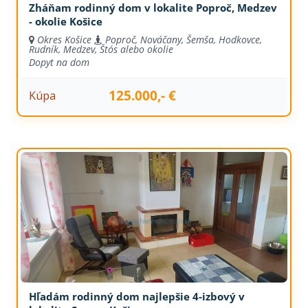
Zháňam rodinný dom v lokalite Poproč, Medzev
- okolie Košice
Okres Košice
Poproč, Nováčany, Šemša, Hodkovce,
Rudník, Medzev, Štós alebo okolie
Dopyt na dom
125.000,- €
Kúpa
Hľadám rodinný dom najlepšie 4-izbový v