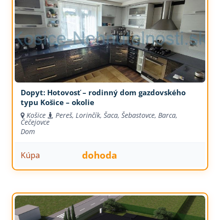
Dopyt: Hotovosť – rodinný dom gazdovského
typu Košice – okolie
Košice
Pereš, Lorinčík, Šaca, Šebastovce, Barca,
Čečejovce
Dom
dohoda
Kúpa