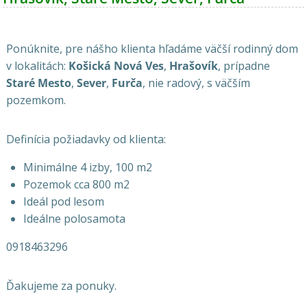
Ponúknite, pre nášho klienta hľadáme väčší rodinný dom
v lokalitách:
Košická Nová Ves
,
Hrašovík
, prípadne
Staré Mesto
,
Sever
,
Furča
, nie radový, s väčším
pozemkom.
Definícia požiadavky od klienta:
Minimálne 4 izby, 100 m2
Pozemok cca 800 m2
Ideál pod lesom
Ideálne polosamota
0918463296
Ďakujeme za ponuky.