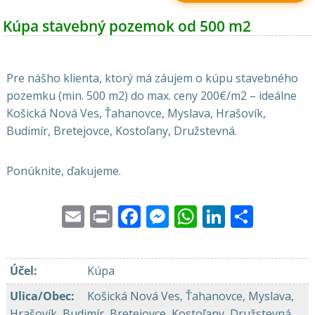
Kúpa stavebný pozemok od 500 m2
Pre nášho klienta, ktorý má záujem o kúpu stavebného
pozemku (min. 500 m2) do max. ceny 200€/m2 – ideálne
Košická Nová Ves, Ťahanovce, Myslava, Hrašovík,
Budimír, Bretejovce, Kostoľany, Družstevná.
Ponúknite, ďakujeme.
Email
Print
Facebook
Messenger
WhatsApp
LinkedI
Share
Účel
:
Kúpa
Ulica/Obec
:
Košická Nová Ves, Ťahanovce, Myslava,
Hrašovík, Budimír, Bretejovce, Kostoľany, Družstevná