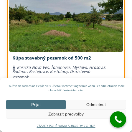
Kúpa stavebný pozemok od 500 m2
Košická Nová Ves, Ťahanovce, Myslava, Hrašovík,
Budimír, Bretejovce, Kostoľany, Družstevná
Pozemok
Používame cookies na zlepšenie služieb a správne fungovanie webu. Ich odmietnutie môže
dohoda
Kúpa
obmedziť niektoré funkcie.
Prijať
Odmietnuť
Zobraziť predvoľby
ZÁSADY POUŽÍVANIA SÚBOROV COOKIE