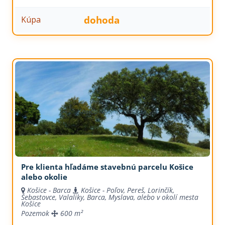
dohoda
Kúpa
Pre klienta hľadáme stavebnú parcelu Košice
alebo okolie
Košice - Barca
Košice - Poľov, Pereš, Lorinčík,
Šebastovce, Valaliky, Barca, Myslava, alebo v okolí mesta
Košice
Pozemok
600 m²