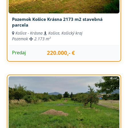
Pozemok Košice Krásna 2173 m2 stavebná
parcela
Košice - Krásna
Košice, Košický kraj
Pozemok
2.173 m²
220.000,- €
Predaj