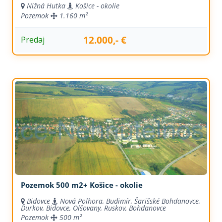
Nižná Hutka
Košice - okolie
Pozemok
1.160 m²
12.000,- €
Predaj
Pozemok 500 m2+ Košice - okolie
Bidovce
Nová Polhora, Budimír, Šarišské Bohdanovce,
Ďurkov, Bidovce, Olšovany, Ruskov, Bohdanovce
Pozemok
500 m²