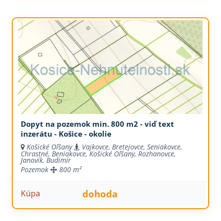
Dopyt na pozemok min. 800 m2 - viď text
inzerátu - Košice - okolie
Košické Oľšany
Vajkovce, Bretejovce, Seniakovce,
Chrastné, Beniakovce, Košické Oľšany, Rozhanovce,
Janovík, Budimír
Pozemok
800 m²
dohoda
Kúpa