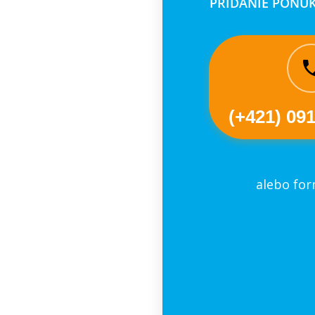
PRIDANIE PONUK
(+421) 09
alebo fo