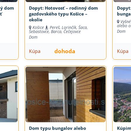
ný dom
Dopyt: Hotovosť – rodinný dom
Dopyt:
ť
gazdovského typu Košice –
bungal
okolie
Vyšné
alebo o
Košice
Pereš, Lorinčík, Šaca,
Dom
Šebastovce, Barca, Čečejovce
Dom
dohoda
Kúpa
Kúpa
Dom typu bungalov alebo
Kúpim 