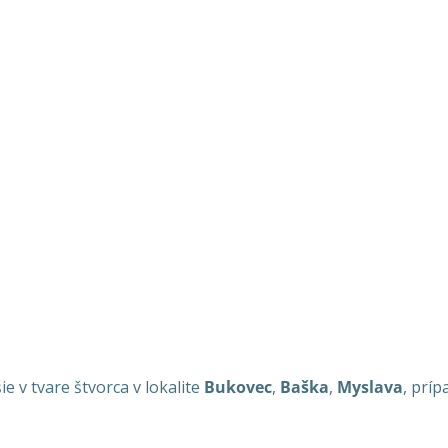
 v tvare štvorca v lokalite
Bukovec
,
Baška
,
Myslava
, prí