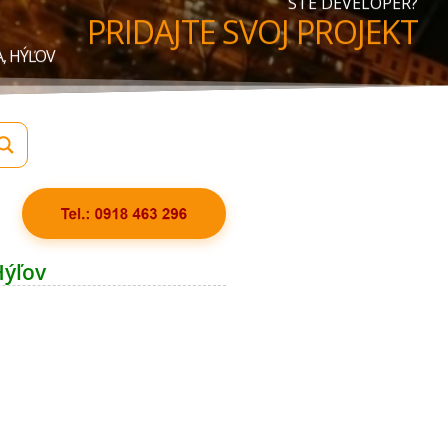
STE DEVELOPER?
PRIDAJTE SVOJ PROJEKT
, HÝĽOV
Hýľov