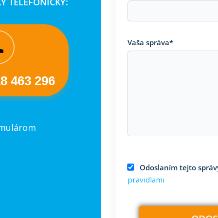
Y TELEFONICKY:
Vaša správa*
18 463 296
rmulárom
Odoslaním tejto správy
pravidlami