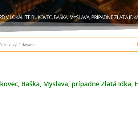
RD V LOKALITE BUKOVEC, BAŠKA, MYSLAVA, PRÍPADNE ZLATÁ IDKA
kovec, Baška, Myslava, prípadne Zlatá Idka, 