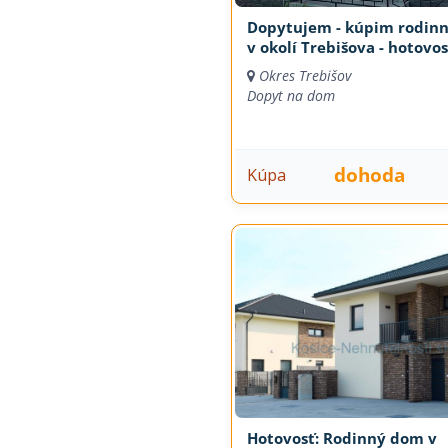
Dopytujem - kúpim rodin
v okolí Trebišova - hotovos
Okres Trebišov
Dopyt na dom
dohoda
Kúpa
Hotovosť: Rodinný dom v