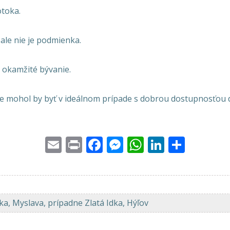
otoka.
 ale nie je podmienka.
 okamžité bývanie.
e mohol by byť v ideálnom prípade s dobrou dostupnosťou 
Email
Print
Facebook
Messenger
WhatsApp
LinkedI
Share
a, Myslava, prípadne Zlatá Idka, Hýľov