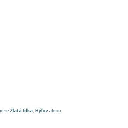
padne
Zlatá Idka
,
Hýľov
alebo