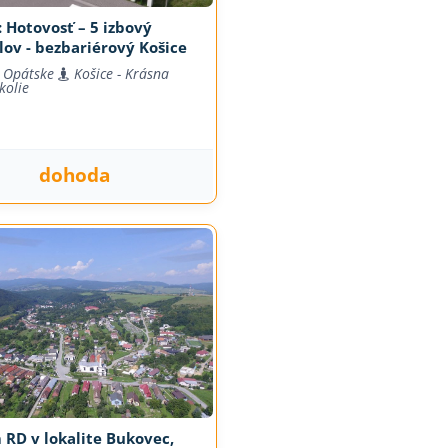
 Hotovosť – 5 izbový
ov - bezbariérový Košice
 Opátske
Košice - Krásna
kolie
dohoda
RD v lokalite Bukovec,