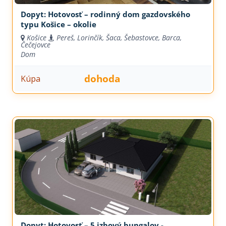
Dopyt: Hotovosť – rodinný dom gazdovského
typu Košice – okolie
Košice
Pereš, Lorinčík, Šaca, Šebastovce, Barca,
Čečejovce
Dom
dohoda
Kúpa
Dopyt: Hotovosť – 5 izbový bungalov -