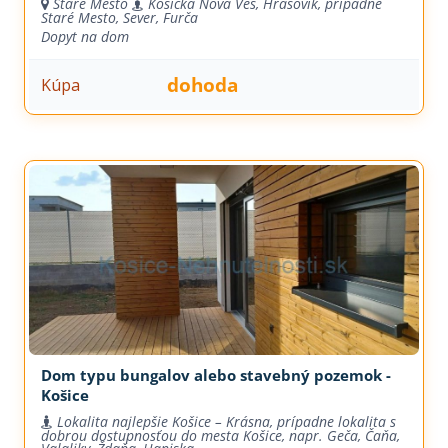
Staré Mesto
Košická Nová Ves, Hrašovík, prípadne
Staré Mesto, Sever, Furča
Dopyt na dom
dohoda
Kúpa
Dom typu bungalov alebo stavebný pozemok -
Košice
Lokalita najlepšie Košice – Krásna, prípadne lokalita s
dobrou dostupnosťou do mesta Košice, napr. Geča, Čaňa,