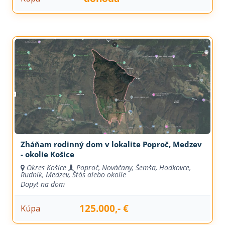
Zháňam rodinný dom v lokalite Poproč, Medzev
- okolie Košice
Okres Košice
Poproč, Nováčany, Šemša, Hodkovce,
Rudník, Medzev, Štós alebo okolie
Dopyt na dom
125.000,- €
Kúpa