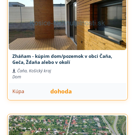
Zháňam - kúpim dom/pozemok v obci Čaňa,
Geča, Ždaňa alebo v okolí
Čaňa, Košický kraj
Dom
dohoda
Kúpa