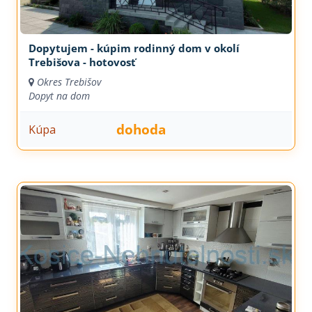
Dopytujem - kúpim rodinný dom v okolí
Trebišova - hotovosť
Okres Trebišov
Dopyt na dom
dohoda
Kúpa