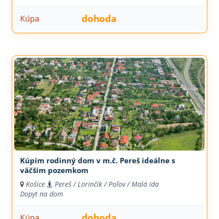
dohoda
Kúpa
Kúpim rodinný dom v m.č. Pereš ideálne s
väčším pozemkom
Košice
Pereš / Lorinčík / Poľov / Malá Ida
Dopyt na dom
dohoda
Kúpa