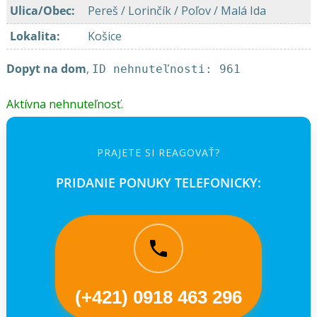
Ulica/Obec
:
Pereš / Lorinčík / Poľov / Malá Ida
Lokalita
:
Košice
Dopyt na dom
,
ID nehnuteľnosti: 961
Aktívna nehnuteľnosť.
PRAJETE SI REAGOVAŤ?
PRIDANIE PONUKY TELEFONICKY:
(+421) 0918 463 296