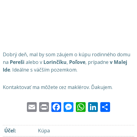
Dobrý deň, mal by som záujem o kúpu rodinného domu
na
Pereši
alebo v
Lorinčíku
,
Poľove
, prípadne
v Malej
Ide
. Ideálne s väčším pozemkom.
Kontaktovať ma môžete cez maklérov. Ďakujem.
Email
Print
Facebook
Messenger
WhatsApp
LinkedI
Share
Účel
:
Kúpa