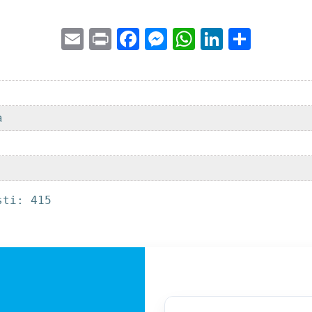
Email
Print
Facebook
Messenger
WhatsApp
LinkedI
Share
a
sti: 415