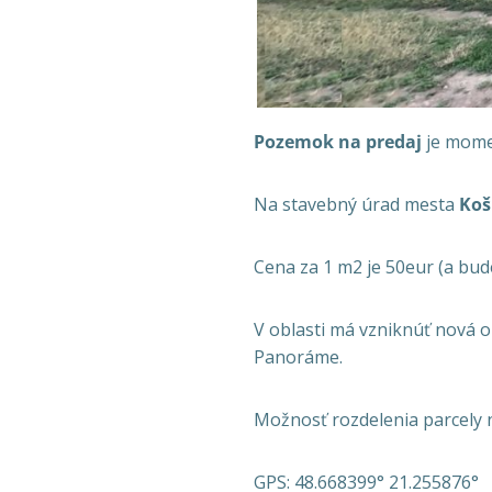
Pozemok na predaj
je momen
Na stavebný úrad mesta
Koš
Cena za 1 m2 je 50eur (a bude
V oblasti má vzniknúť nová 
Panoráme.
Možnosť rozdelenia parcely n
GPS: 48.668399° 21.255876°