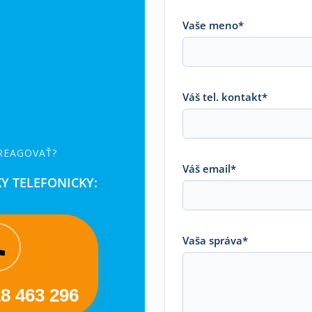
Vaše meno*
Váš tel. kontakt*
 REAGOVAŤ?
Váš email*
Y TELEFONICKY:
Vaša správa*
18 463 296