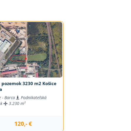
j pozemok 3230 m2 Košice
a
e - Barca
Podnikateľská
ok
3.230 m²
120,- €
j