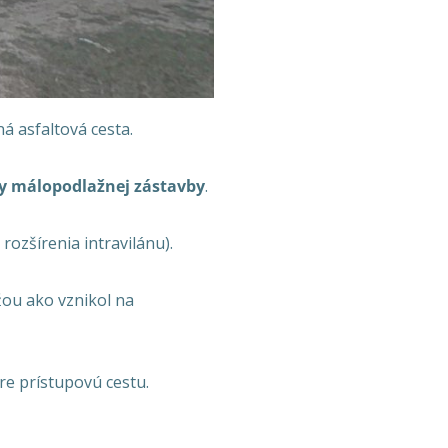
á asfaltová cesta.
chy málopodlažnej zástavby
.
rozšírenia intravilánu).
žou ako vznikol na
re prístupovú cestu.