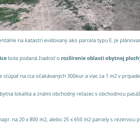
tálne na katastri evidovaný ako parcela typu E. Je plánovan
ice
bola podaná žiadosť o
rozšírenie oblasti obytnej plo
 stúpať na cca očakávaných 300eur a viac za 1 m2 v prípade 
obytná lokalita a známi obchodný reťazec s obchodnou pasá
apr. na 20 x 800 m2, alebo 25 x 650 m2 parcely s rezervou p