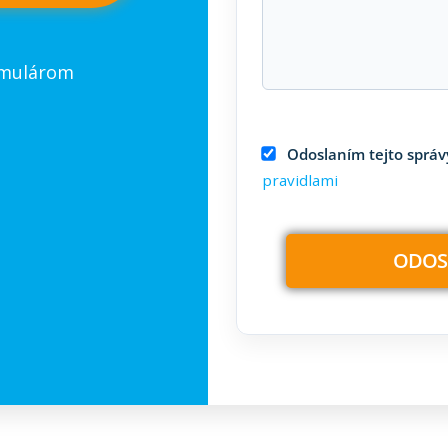
rmulárom
Odoslaním tejto správy
pravidlami