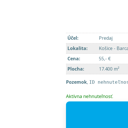
Účel
:
Predaj
Lokalita
:
Košice - Barc
Cena
:
55,- €
Plocha
:
17.400 m²
Pozemok
,
ID nehnuteľno
Aktívna nehnuteľnosť.