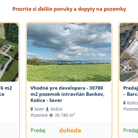
Prezrite si ďalšie ponuky a dopyty na pozemky
76 m2
Vhodné pre developera - 30780
Preda
ce
m2 pozemok intravilán Bankov,
– Barc
Košice - Sever
Košic
Sever
Košice
Pozem
Pozemok
30.780 m²
dohoda
Predaj
Preda