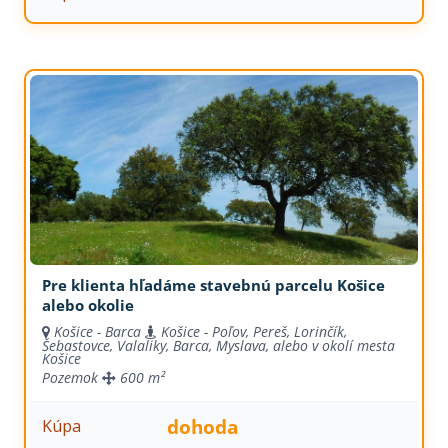
Pre klienta hľadáme stavebnú parcelu Košice
alebo okolie
Košice - Barca
Košice - Poľov, Pereš, Lorinčík,
Šebastovce, Valaliky, Barca, Myslava, alebo v okolí mesta
Košice
Pozemok
600 m²
dohoda
Kúpa