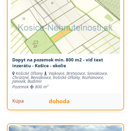
Dopyt na pozemok min. 800 m2 - viď text
inzerátu - Košice - okolie
Košické Oľšany
Vajkovce, Bretejovce, Seniakovce,
Chrastné, Beniakovce, Košické Oľšany, Rozhanovce,
Janovík, Budimír
Pozemok
800 m²
dohoda
Kúpa