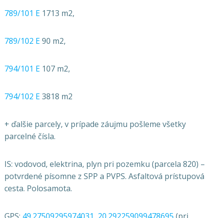
789/101 E
1713 m2,
789/102 E
90 m2,
794/101 E
107 m2,
794/102 E
3818 m2
+ ďalšie parcely, v prípade záujmu pošleme všetky
parcelné čísla.
IS: vodovod, elektrina, plyn pri pozemku (parcela 820) –
potvrdené písomne z SPP a PVPS. Asfaltová prístupová
cesta. Polosamota.
GPS:
49.27509295974031, 20.292259099478695
(pri