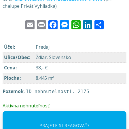
chalupe Privát Vyhliadka).
Email
Print
Facebook
Messenger
WhatsApp
LinkedI
Share
Účel
:
Predaj
Ulica/Obec
:
Ždiar, Slovensko
Cena
:
38,- €
Plocha
:
8.445 m²
Pozemok
,
ID nehnuteľnosti: 2175
Aktívna nehnuteľnosť.
PRAJETE SI REAGOVAŤ?