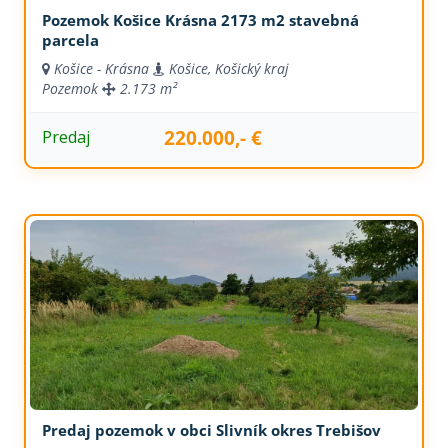
Pozemok Košice Krásna 2173 m2 stavebná
parcela
Košice - Krásna
Košice, Košický kraj
Pozemok
2.173 m²
220.000,- €
Predaj
Predaj pozemok v obci Slivník okres Trebišov