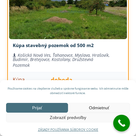
Kúpa stavebný pozemok od 500 m2
Košická Nová Ves, Ťahanovce, Myslava, Hrašovík,
Budimír, Bretejovce, Kostoľany, Družstevná
Pozemok
dohoda
Kúpa
Používame cookies na zlepšenie služieb a správne fungovanie webu. Ich odmietnutie môže
obmedziť niektoré funkcie.
Prijať
Odmietnuť
Zobraziť predvoľby
ZÁSADY POUŽÍVANIA SÚBOROV COOKIE