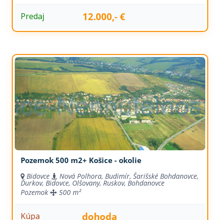
12.000,- €
Predaj
Pozemok 500 m2+ Košice - okolie
Bidovce
Nová Polhora, Budimír, Šarišské Bohdanovce,
Ďurkov, Bidovce, Olšovany, Ruskov, Bohdanovce
Pozemok
500 m²
dohoda
Kúpa