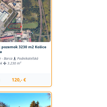
j pozemok 3230 m2 Košice
ca
e - Barca
Podnikateľská
ok
3.230 m²
120,- €
j