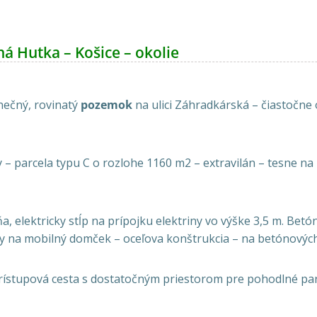
 Hutka – Košice – okolie
nečný, rovinatý
pozemok
na ulici Záhradkárská – čiastočne
 – parcela typu C o rozlohe 1160 m2 – extravilán – tesne na 
 elektricky stĺp na prípojku elektriny vo výške 3,5 m. Betó
y na mobilný domček – oceľova konštrukcia – na betónovýc
rístupová cesta s dostatočným priestorom pre pohodlné pa