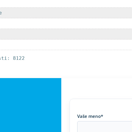
ie
sti: 8122
Vaše meno*