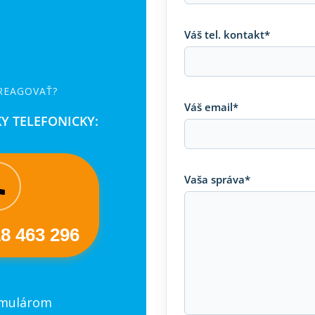
Váš tel. kontakt*
 REAGOVAŤ?
Váš email*
Y TELEFONICKY:
Vaša správa*
18 463 296
rmulárom