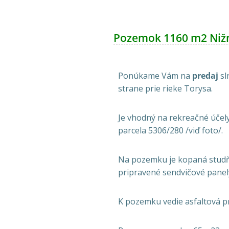
Pozemok 1160 m2 Nižná
Ponúkame Vám na
predaj
sl
strane prie rieke Torysa.
Je vhodný na rekreačné účely
parcela 5306/280 /viď foto/.
Na pozemku je kopaná studňa,
pripravené sendvičové panel
K pozemku vedie asfaltová p