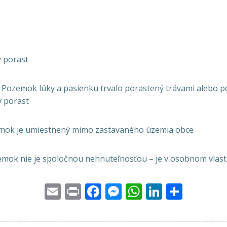
 porast
 Pozemok lúky a pasienku trvalo porastený trávami alebo
y porast
mok je umiestnený mimo zastavaného územia obce
mok nie je spoločnou nehnuteľnosťou – je v osobnom vlastn
Email
Print
Facebook
Messenger
WhatsApp
LinkedI
Share