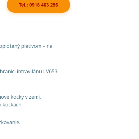
 oplotený pletivom – na
hranici intravilánu LV653 –
nové kocky v zemi,
h kockách.
rkovanie.