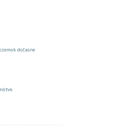
 pozemok dočasne
íctve.
n