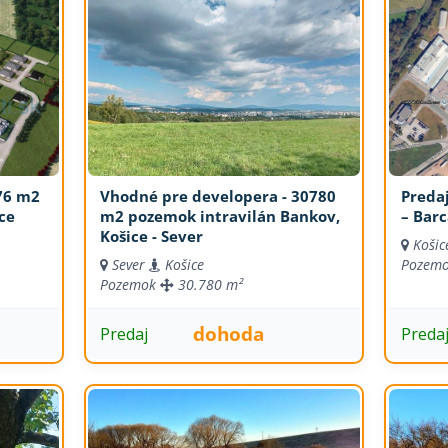
76 m2
Vhodné pre developera - 30780
Preda
ce
m2 pozemok intravilán Bankov,
– Bar
Košice - Sever
Košic
Sever
Košice
Pozem
Pozemok
30.780 m²
dohoda
Predaj
Preda