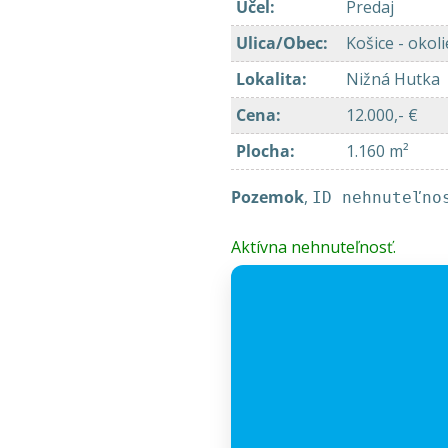
Účel
:
Predaj
Ulica/Obec
:
Košice - okol
Lokalita
:
Nižná Hutka
Cena
:
12.000,- €
Plocha
:
1.160 m²
Pozemok
,
ID nehnuteľno
Aktívna nehnuteľnosť.