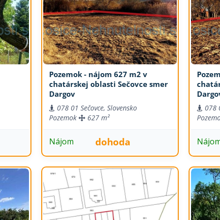
Pozemok - nájom 627 m2 v
Pozem
chatárskej oblasti Sečovce smer
chatár
Dargov
Dargo
078 01 Sečovce, Slovensko
078 
Pozemok
627 m²
Pozem
dohoda
Nájom
Nájo