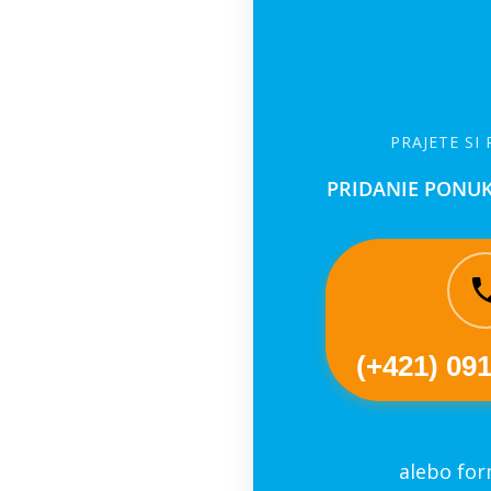
PRAJETE SI
PRIDANIE PONUK
(+421) 09
alebo fo