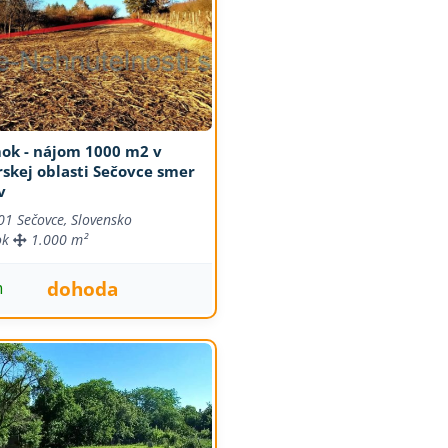
ok - nájom 1000 m2 v
skej oblasti Sečovce smer
v
01 Sečovce, Slovensko
ok
1.000 m²
dohoda
m