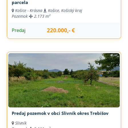
parcela
Košice - Krásna
Košice, Košický kraj
Pozemok
2.173 m²
220.000,- €
Predaj
Predaj pozemok v obci Slivník okres Trebišov
Slivník