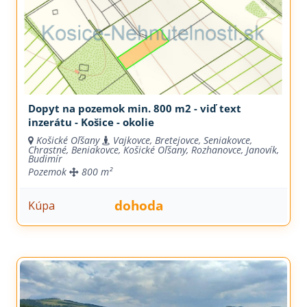
Dopyt na pozemok min. 800 m2 - viď text
inzerátu - Košice - okolie
Košické Oľšany
Vajkovce, Bretejovce, Seniakovce,
Chrastné, Beniakovce, Košické Oľšany, Rozhanovce, Janovík,
Budimír
Pozemok
800 m²
dohoda
Kúpa