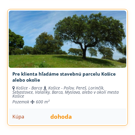
Pre klienta hľadáme stavebnú parcelu Košice
alebo okolie
Košice - Barca
Košice - Poľov, Pereš, Lorinčík,
Šebastovce, Valaliky, Barca, Myslava, alebo v okolí mesta
Košice
Pozemok
600 m²
dohoda
Kúpa