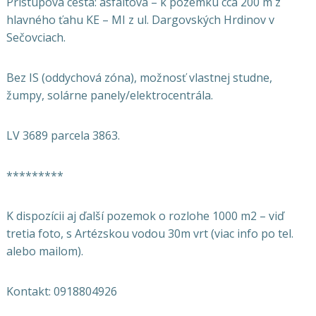
Prístupová cesta: asfaltová – k pozemku cca 200 m z
hlavného ťahu KE – MI z ul. Dargovských Hrdinov v
Sečovciach.
Bez IS (oddychová zóna), možnosť vlastnej studne,
žumpy, solárne panely/elektrocentrála.
LV 3689 parcela 3863.
*********
K dispozícii aj ďalší pozemok o rozlohe 1000 m2 – viď
tretia foto, s Artézskou vodou 30m vrt (viac info po tel.
alebo mailom).
Kontakt: 0918804926