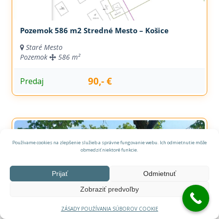
Pozemok 586 m2 Stredné Mesto – Košice
Staré Mesto
Pozemok
586 m²
90,- €
Predaj
Používame cookies na zlepšenie služieb a správne fungovanie webu. Ich odmietnutie môže
obmedziť niektoré funkcie.
Prijať
Odmietnuť
Zobraziť predvoľby
ZÁSADY POUŽÍVANIA SÚBOROV COOKIE