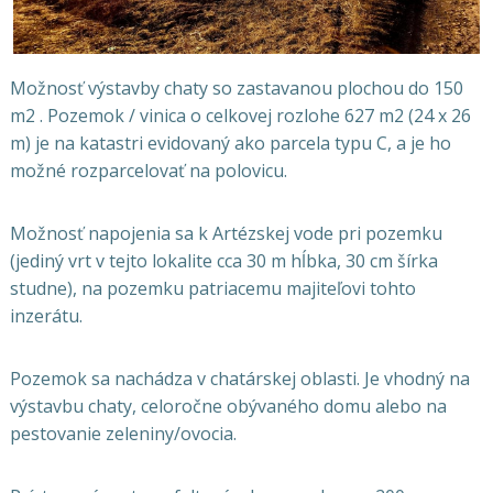
Možnosť výstavby chaty so zastavanou plochou do 150
m2 . Pozemok / vinica o celkovej rozlohe 627 m2 (24 x 26
m) je na katastri evidovaný ako parcela typu C, a je ho
možné rozparcelovať na polovicu.
Možnosť napojenia sa k Artézskej vode pri pozemku
(jediný vrt v tejto lokalite cca 30 m hĺbka, 30 cm šírka
studne), na pozemku patriacemu majiteľovi tohto
inzerátu.
Pozemok sa nachádza v chatárskej oblasti. Je vhodný na
výstavbu chaty, celoročne obývaného domu alebo na
pestovanie zeleniny/ovocia.