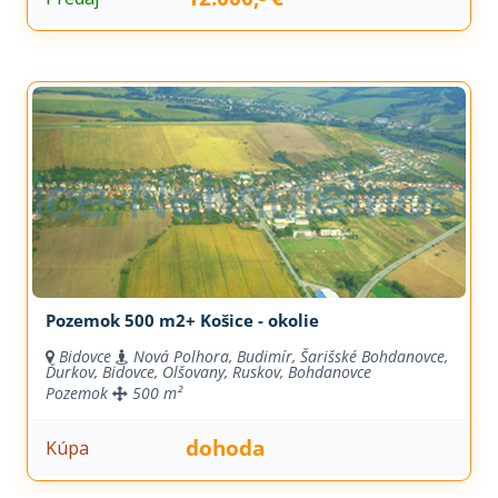
Pozemok 500 m2+ Košice - okolie
Bidovce
Nová Polhora, Budimír, Šarišské Bohdanovce,
Ďurkov, Bidovce, Olšovany, Ruskov, Bohdanovce
Pozemok
500 m²
dohoda
Kúpa