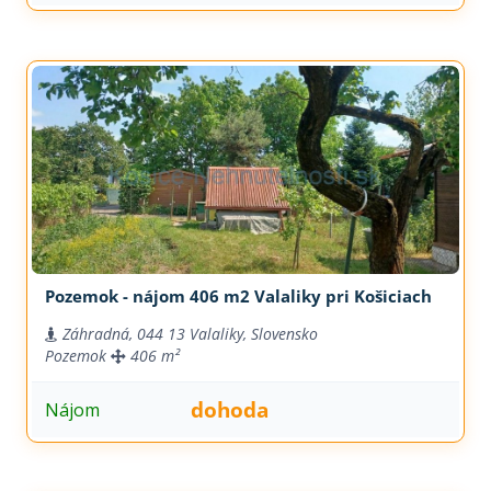
Pozemok - nájom 406 m2 Valaliky pri Košiciach
Záhradná, 044 13 Valaliky, Slovensko
Pozemok
406 m²
dohoda
Nájom