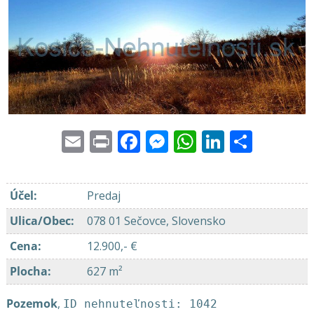
Email
Print
Facebook
Messenger
WhatsApp
LinkedI
Share
Účel
:
Predaj
Ulica/Obec
:
078 01 Sečovce, Slovensko
Cena
:
12.900,- €
Plocha
:
627 m²
Pozemok
,
ID nehnuteľnosti: 1042