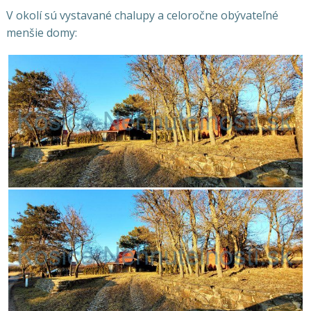
V okolí sú vystavané chalupy a celoročne obývateľné
menšie domy: