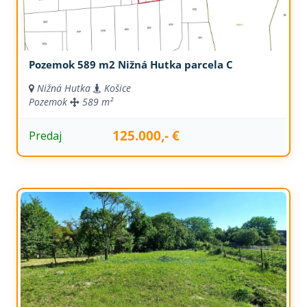
Pozemok 589 m2 Nižná Hutka parcela C
Nižná Hutka
Košice
Pozemok
589 m²
125.000,- €
Predaj