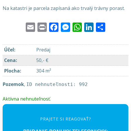
Na katastri je parcela zapísaná ako trvalý trávny porast.
Email
Print
Facebook
Messenger
WhatsApp
LinkedI
Share
Účel
:
Predaj
Cena
:
50,- €
Plocha
:
304 m²
Pozemok
,
ID nehnuteľnosti: 992
Aktívna nehnuteľnosť.
PRAJETE SI REAGOVAŤ?