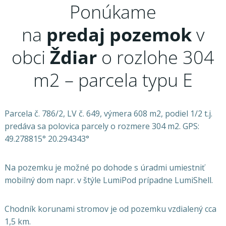
Ponúkame
na
predaj
pozemok
v
obci
Ždiar
o rozlohe 304
m2 – parcela typu E
Parcela č. 786/2, LV č. 649, výmera 608 m2, podiel 1/2 t.j.
predáva sa polovica parcely o rozmere 304 m2. GPS:
49.278815° 20.294343°
Na pozemku je možné po dohode s úradmi umiestniť
mobilný dom napr. v štýle LumiPod prípadne LumiShell.
Chodník korunami stromov je od pozemku vzdialený cca
1,5 km.