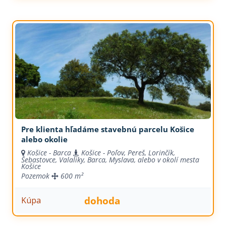
Pre klienta hľadáme stavebnú parcelu Košice
alebo okolie
Košice - Barca
Košice - Poľov, Pereš, Lorinčík,
Šebastovce, Valaliky, Barca, Myslava, alebo v okolí mesta
Košice
Pozemok
600 m²
dohoda
Kúpa