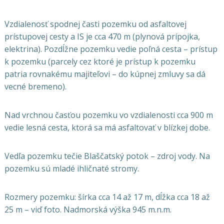
Vzdialenosť spodnej časti pozemku od asfaltovej
prístupovej cesty a IS je cca 470 m (plynová prípojka,
elektrina). Pozdĺžne pozemku vedie poľná cesta – prístup
k pozemku (parcely cez ktoré je prístup k pozemku
patria rovnakému majiteľovi – do kúpnej zmluvy sa dá
vecné bremeno).
Nad vrchnou časťou pozemku vo vzdialenosti cca 900 m
vedie lesná cesta, ktorá sa má asfaltovať v blízkej dobe.
Vedľa pozemku tečie Blaščatský potok – zdroj vody. Na
pozemku sú mladé ihličnaté stromy.
Rozmery pozemku: šírka cca 14 až 17 m, dĺžka cca 18 až
25 m – viď foto. Nadmorská výška 945 m.n.m.