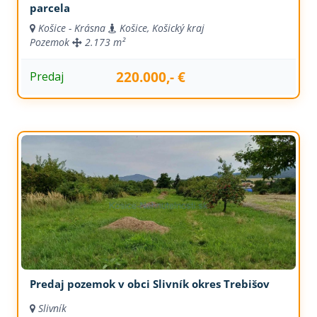
parcela
Košice - Krásna
Košice, Košický kraj
Pozemok
2.173 m²
220.000,- €
Predaj
Predaj pozemok v obci Slivník okres Trebišov
Slivník