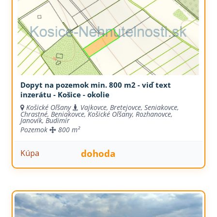
Dopyt na pozemok min. 800 m2 - viď text
inzerátu - Košice - okolie
Košické Oľšany
Vajkovce, Bretejovce, Seniakovce,
Chrastné, Beniakovce, Košické Oľšany, Rozhanovce,
Janovík, Budimír
Pozemok
800 m²
dohoda
Kúpa