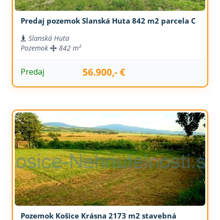
Predaj pozemok Slanská Huta 842 m2 parcela C
Slanská Huta
Pozemok
842 m²
56.900,- €
Predaj
Pozemok Košice Krásna 2173 m2 stavebná