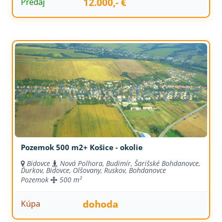
12.000,- €
Predaj
Pozemok 500 m2+ Košice - okolie
Bidovce
Nová Polhora, Budimír, Šarišské Bohdanovce,
Ďurkov, Bidovce, Olšovany, Ruskov, Bohdanovce
Pozemok
500 m²
dohoda
Kúpa