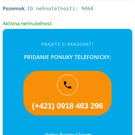
Pozemok
,
ID nehnuteľnosti: 9464
Aktívna nehnuteľnosť.
PRAJETE SI REAGOVAŤ?
PRIDANIE PONUKY TELEFONICKY:
(+421) 0918 463 296
alebo formulárom