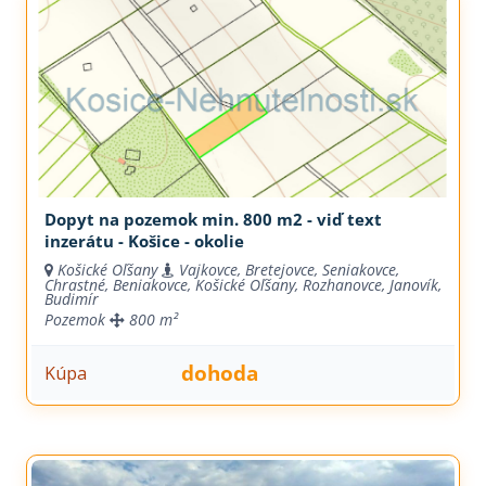
Dopyt na pozemok min. 800 m2 - viď text
inzerátu - Košice - okolie
Košické Oľšany
Vajkovce, Bretejovce, Seniakovce,
Chrastné, Beniakovce, Košické Oľšany, Rozhanovce, Janovík,
Budimír
Pozemok
800 m²
dohoda
Kúpa