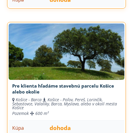
Pre klienta hľadáme stavebnú parcelu Košice
alebo okolie
Košice - Barca
Košice - Poľov, Pereš, Lorinčík,
Šebastovce, Valaliky, Barca, Myslava, alebo v okolí mesta
Košice
Pozemok
600 m²
dohoda
Kúpa