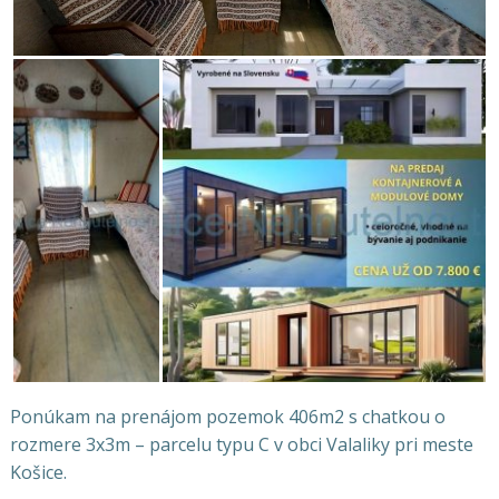
Ponúkam na prenájom pozemok 406m2 s chatkou o
rozmere 3x3m – parcelu typu C v obci Valaliky pri meste
Košice.