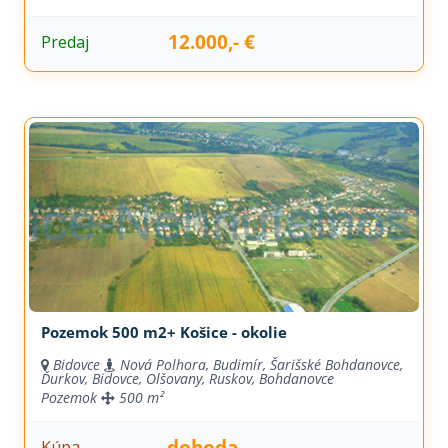
12.000,- €
Predaj
Pozemok 500 m2+ Košice - okolie
Bidovce
Nová Polhora, Budimír, Šarišské Bohdanovce,
Ďurkov, Bidovce, Olšovany, Ruskov, Bohdanovce
Pozemok
500 m²
dohoda
Kúpa