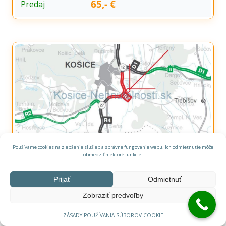
65,- €
Predaj
Používame cookies na zlepšenie služieb a správne fungovanie webu. Ich odmietnutie môže
Predaj investičný pozemok 2000 m2 parcela C
obmedziť niektoré funkcie.
Košice - Krásna
Košice - Krásna
040 18 Krásna, Slovensko
Prijať
Odmietnuť
Pozemok
2.000 m²
Zobraziť predvoľby
60.000,- €
Predaj
ZÁSADY POUŽÍVANIA SÚBOROV COOKIE