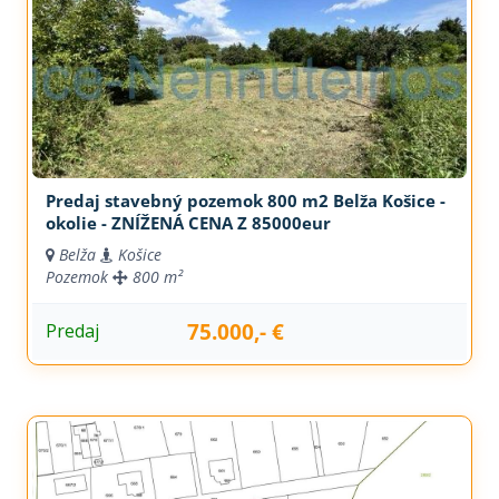
Predaj stavebný pozemok 800 m2 Belža Košice -
okolie - ZNÍŽENÁ CENA Z 85000eur
Belža
Košice
Pozemok
800 m²
75.000,- €
Predaj