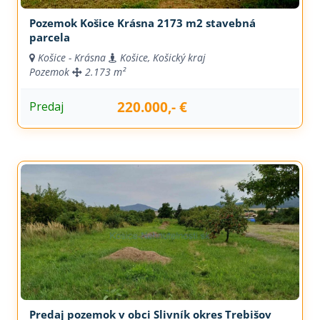
Pozemok Košice Krásna 2173 m2 stavebná
parcela
Košice - Krásna
Košice, Košický kraj
Pozemok
2.173 m²
220.000,- €
Predaj
Predaj pozemok v obci Slivník okres Trebišov