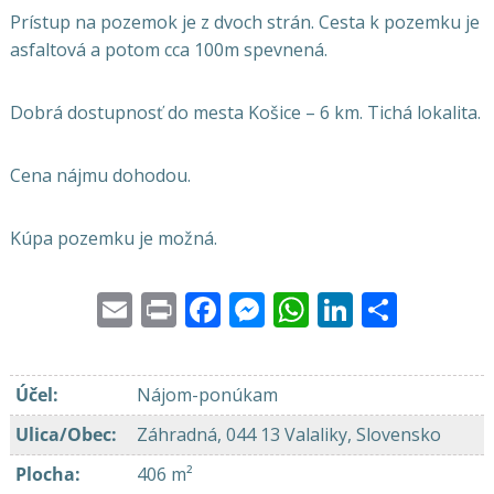
Prístup na pozemok je z dvoch strán. Cesta k pozemku je
asfaltová a potom cca 100m spevnená.
Dobrá dostupnosť do mesta Košice – 6 km. Tichá lokalita.
Cena nájmu dohodou.
Kúpa pozemku je možná.
Email
Print
Facebook
Messenger
WhatsApp
LinkedI
Share
Účel
:
Nájom-ponúkam
Ulica/Obec
:
Záhradná, 044 13 Valaliky, Slovensko
Plocha
:
406 m²