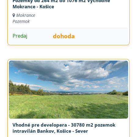
Pozemky od 264 m2 do 1076 m2 Východné
Mokrance - Košice
Mokrance
Pozemok
dohoda
Predaj
Vhodné pre developera - 30780 m2 pozemok
intravilán Bankov, Košice - Sever