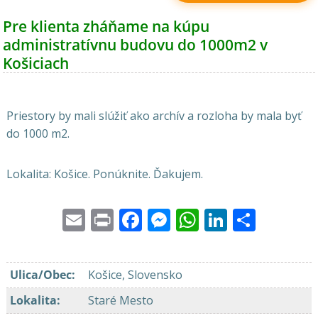
Pre klienta zháňame na kúpu
administratívnu budovu do 1000m2 v
Košiciach
Priestory by mali slúžiť ako archív a rozloha by mala byť
do 1000 m2.
Lokalita: Košice. Ponúknite. Ďakujem.
Email
Print
Facebook
Messenger
WhatsApp
LinkedI
Share
Ulica/Obec
:
Košice, Slovensko
Lokalita
:
Staré Mesto