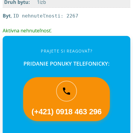
Druh bytu
:
1izb
Byt
,
ID nehnuteľnosti: 2267
Aktívna nehnuteľnosť.
PRAJETE SI REAGOVAŤ?
PRIDANIE PONUKY TELEFONICKY:
(+421) 0918 463 296