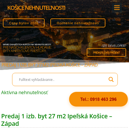
Skip
KOŠICE NEHNUTEĽNOSTI
to
content
Ceny bytov 2026
Ocenenie nehnuteľnosti
MÁME OKAMŽITÝCH KUPCOV NA NEHNUTEĽNOSTI
STE DEVELOPER?
PRE NAŠICH KLIENTOV HĽADÁME:
BYTY A NEBYTOVÉ PRIESTORY
PRIDAJTE SVOJ PROJEKT
PREDAJ 1 IZB. BYT 27 M2 IPEĽSKÁ KOŠICE – ZÁPAD
Aktívna nehnuteľnosť
Predaj 1 izb. byt 27 m2 Ipeľská Košice –
Západ