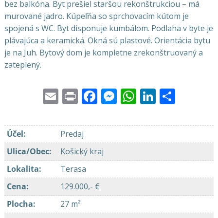
bez balkóna. Byt prešiel staršou rekonštrukciou – má
murované jadro. Kúpeľňa so sprchovacím kútom je
spojená s WC. Byt disponuje kumbálom. Podlaha v byte je
plávajúca a keramická. Okná sú plastové. Orientácia bytu
je na Juh. Bytový dom je kompletne zrekonštruovaný a
zateplený.
Email
Print
Facebook
Messenger
WhatsApp
LinkedI
Share
Účel
:
Predaj
Ulica/Obec
:
Košický kraj
Lokalita
:
Terasa
Cena
:
129.000,- €
Plocha
:
27 m²