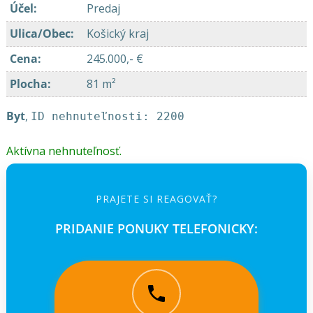
Účel
:
Predaj
Ulica/Obec
:
Košický kraj
Cena
:
245.000,- €
Plocha
:
81 m²
Byt
,
ID nehnuteľnosti: 2200
Aktívna nehnuteľnosť.
PRAJETE SI REAGOVAŤ?
PRIDANIE PONUKY TELEFONICKY: