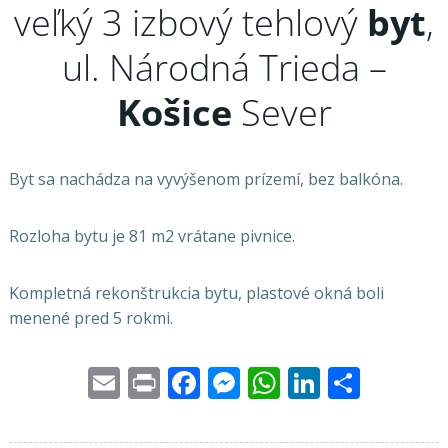
veľký 3 izbový tehlový
byt
,
ul. Národná Trieda –
Košice
Sever
Byt sa nachádza na vyvýšenom prízemí, bez balkóna.
Rozloha bytu je 81 m2 vrátane pivnice.
Kompletná rekonštrukcia bytu, plastové okná boli
menené pred 5 rokmi.
Email
Print
Facebook
Messenger
WhatsApp
LinkedI
Share