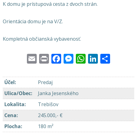
K domu je prístupová cesta z dvoch strán.
Orientácia domu je na V/Z.
Kompletná občianská vybavenosť.
Email
Print
Facebook
Messenger
WhatsApp
LinkedI
Share
Účel
:
Predaj
Ulica/Obec
:
Janka Jesenského
Lokalita
:
Trebišov
Cena
:
245.000,- €
Plocha
:
180 m²