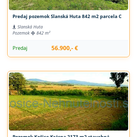
Predaj pozemok Slanská Huta 842 m2 parcela C
Slanská Huta
Pozemok
842 m²
56.900,- €
Predaj
Pozemok Košice Krásna 2173 m2 stavebná