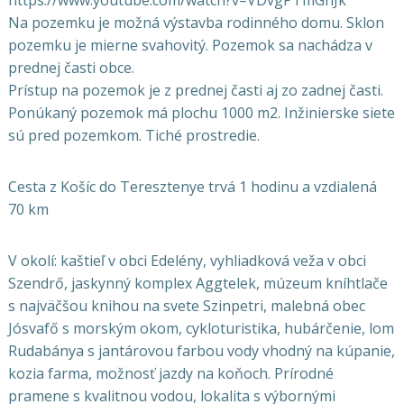
Na pozemku je možná výstavba rodinného domu. Sklon
pozemku je mierne svahovitý. Pozemok sa nachádza v
prednej časti obce.
Prístup na pozemok je z prednej časti aj zo zadnej časti.
Ponúkaný pozemok má plochu 1000 m2. Inžinierske siete
sú pred pozemkom. Tiché prostredie.
Cesta z Košíc do Teresztenye trvá 1 hodinu a vzdialená
70 km
V okolí: kaštieľ v obci Edelény, vyhliadková veža v obci
Szendrő, jaskynný komplex Aggtelek, múzeum kníhtlače
s najväčšou knihou na svete Szinpetri, malebná obec
Jósvafő s morským okom, cykloturistika, hubárčenie, lom
Rudabánya s jantárovou farbou vody vhodný na kúpanie,
kozia farma, možnosť jazdy na koňoch. Prírodné
pramene s kvalitnou vodou, lokalita s výbornými