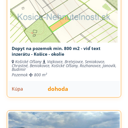
Dopyt na pozemok min. 800 m2 - viď text
inzerátu - Košice - okolie
Košické Oľšany
Vajkovce, Bretejovce, Seniakovce,
Chrastné, Beniakovce, Košické Oľšany, Rozhanovce, Janovík,
Budimír
Pozemok
800 m²
dohoda
Kúpa