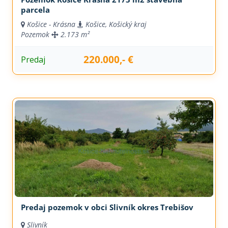
parcela
Košice - Krásna
Košice, Košický kraj
Pozemok
2.173 m²
220.000,- €
Predaj
Predaj pozemok v obci Slivník okres Trebišov
Slivník