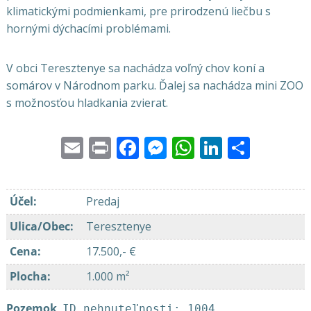
klimatickými podmienkami, pre prirodzenú liečbu s
hornými dýchacími problémami.
V obci Teresztenye sa nachádza voľný chov koní a
somárov v Národnom parku. Ďalej sa nachádza mini ZOO
s možnosťou hladkania zvierat.
Email
Print
Facebook
Messenger
WhatsApp
LinkedI
Share
Účel
:
Predaj
Ulica/Obec
:
Teresztenye
Cena
:
17.500,- €
Plocha
:
1.000 m²
Pozemok
,
ID nehnuteľnosti: 1004