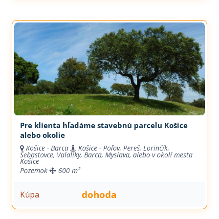
Pre klienta hľadáme stavebnú parcelu Košice
alebo okolie
Košice - Barca
Košice - Poľov, Pereš, Lorinčík,
Šebastovce, Valaliky, Barca, Myslava, alebo v okolí mesta
Košice
Pozemok
600 m²
dohoda
Kúpa