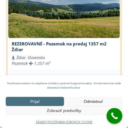
REZEROVAVNÉ - Pozemok na predaj 1357 m2
Ždiar
Ždiar, Slovensko
Pozemok
1.357 m²
55,- €
Predaj
Používame cookies na zlepšenie služieb a správne fungovanie webu. Ich odmietnutie môže
obmedziť niektoré funkcie.
Prijať
Odmietnuť
Zobraziť predvoľby
ZÁSADY POUŽÍVANIA SÚBOROV COOKIE