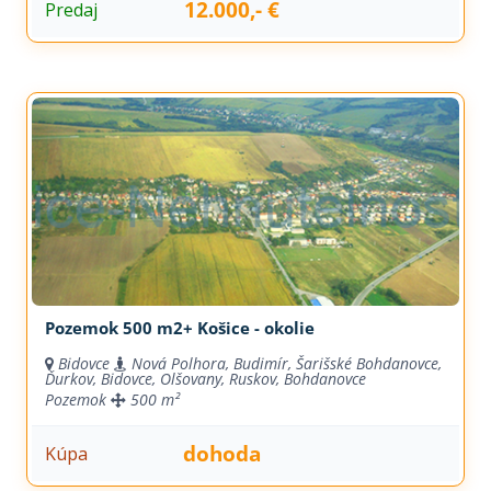
12.000,- €
Predaj
Pozemok 500 m2+ Košice - okolie
Bidovce
Nová Polhora, Budimír, Šarišské Bohdanovce,
Ďurkov, Bidovce, Olšovany, Ruskov, Bohdanovce
Pozemok
500 m²
dohoda
Kúpa