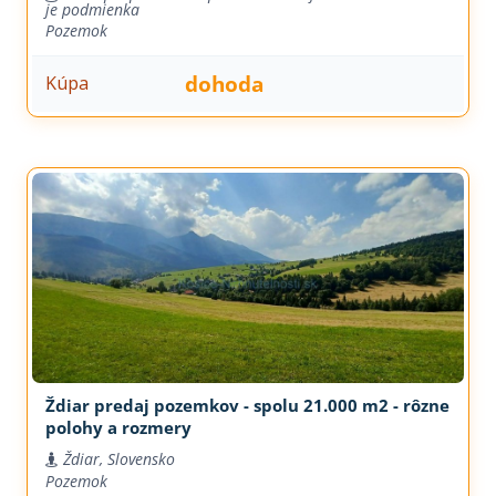
je podmienka
Pozemok
dohoda
Kúpa
Ždiar predaj pozemkov - spolu 21.000 m2 - rôzne
polohy a rozmery
Ždiar, Slovensko
Pozemok