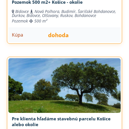
Pozemok 500 m2+ Košice - okolie
Bidovce
Nová Polhora, Budimír, Šarišské Bohdanovce,
Ďurkov, Bidovce, Olšovany, Ruskov, Bohdanovce
Pozemok
500 m²
dohoda
Kúpa
Pre klienta hľadáme stavebnú parcelu Košice
alebo okolie