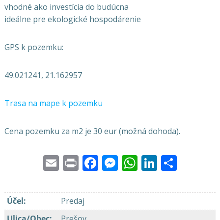
vhodné ako investícia do budúcna
ideálne pre ekologické hospodárenie
GPS k pozemku:
49.021241, 21.162957
Trasa na mape k pozemku
Cena pozemku za m2 je 30 eur (možná dohoda).
Email
Print
Facebook
Messenger
WhatsApp
LinkedI
Share
Účel
:
Predaj
Ulica/Obec
:
Prešov