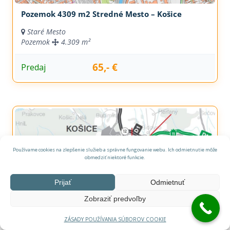
Pozemok 4309 m2 Stredné Mesto – Košice
Staré Mesto
Pozemok
4.309 m²
65,- €
Predaj
Používame cookies na zlepšenie služieb a správne fungovanie webu. Ich odmietnutie môže
obmedziť niektoré funkcie.
Prijať
Odmietnuť
Zobraziť predvoľby
Predaj investičný pozemok 2000 m2 parcela C
ZÁSADY POUŽÍVANIA SÚBOROV COOKIE
Košice - Krásna