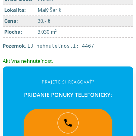
Lokalita
:
Malý Šariš
Cena
:
30,- €
Plocha
:
3.030 m²
Pozemok
,
ID nehnuteľnosti: 4467
Aktívna nehnuteľnosť.
PRAJETE SI REAGOVAŤ?
PRIDANIE PONUKY TELEFONICKY: