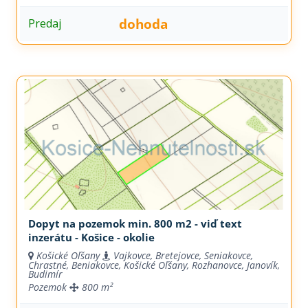
dohoda
Predaj
Dopyt na pozemok min. 800 m2 - viď text
inzerátu - Košice - okolie
Košické Oľšany
Vajkovce, Bretejovce, Seniakovce,
Chrastné, Beniakovce, Košické Oľšany, Rozhanovce, Janovík,
Budimír
Pozemok
800 m²