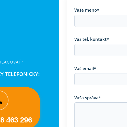
Vaše meno*
Váš tel. kontakt*
 REAGOVAŤ?
Váš email*
Y TELEFONICKY:
Vaša správa*
18 463 296