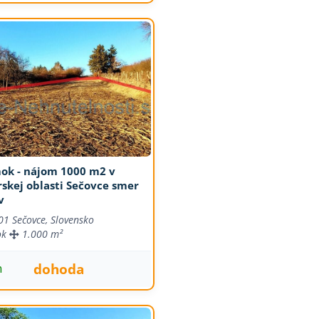
ok - nájom 1000 m2 v
skej oblasti Sečovce smer
v
01 Sečovce, Slovensko
ok
1.000 m²
dohoda
m