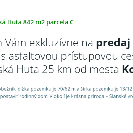
ká Huta 842 m2 parcela C
 Vám exkluzívne na
predaj
s asfaltovou prístupovou ce
ská Huta 25 km od mesta
Ko
hobežník: dĺžka pozemku je 70/62 m a šírka pozemku je 13/1
staviť rodinný dom. V okolí je krásna príroda – Slanské vrc