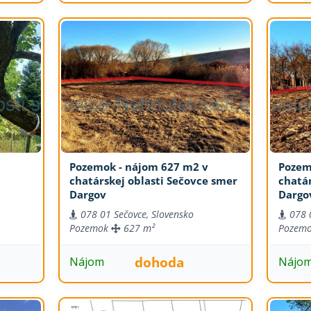
Pozemok - nájom 627 m2 v
Pozem
chatárskej oblasti Sečovce smer
chatár
Dargov
Dargo
078 01 Sečovce, Slovensko
078 
Pozemok
627 m²
Pozem
dohoda
Nájom
Nájo