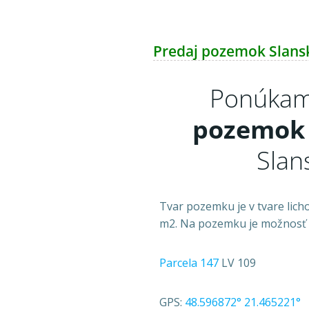
Predaj pozemok Slans
Ponúkam
pozemok
Slan
Tvar pozemku je v tvare lic
m2. Na pozemku je možnosť po
Parcela 147
LV 109
GPS:
48.596872° 21.465221°