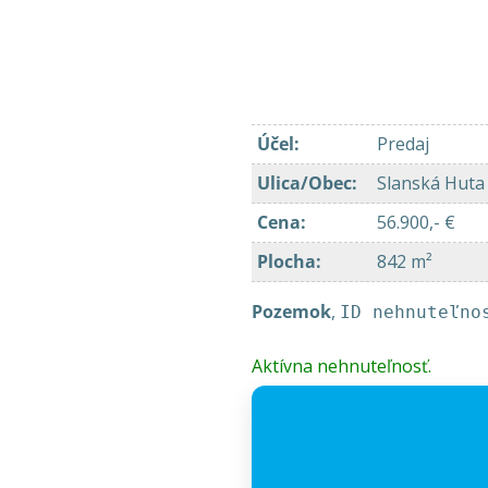
Účel
:
Predaj
Ulica/Obec
:
Slanská Hut
Cena
:
56.900,- €
Plocha
:
842 m²
Pozemok
,
ID nehnuteľno
Aktívna nehnuteľnosť.