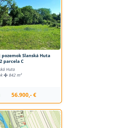
j pozemok Slanská Huta
2 parcela C
ská Huta
ok
842 m²
56.900,- €
j