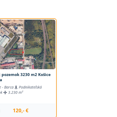
j pozemok 3230 m2 Košice
ca
e - Barca
Podnikateľská
ok
3.230 m²
120,- €
j