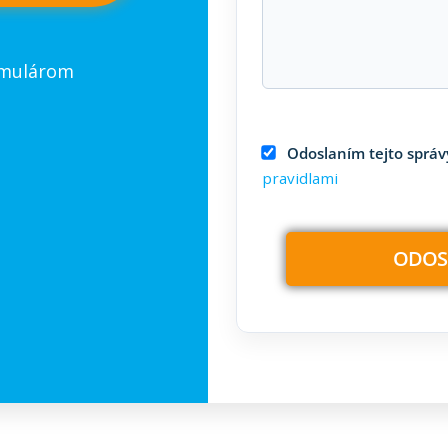
rmulárom
Odoslaním tejto správy
pravidlami