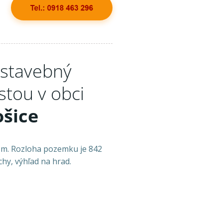
stavebný
stou v obci
šice
2 m. Rozloha pozemku je 842
hy, výhľad na hrad.