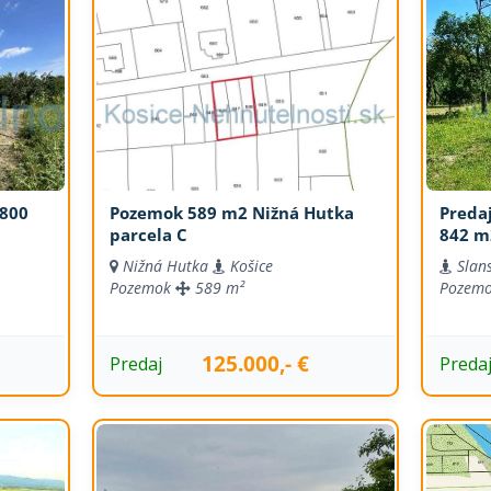
 800
Pozemok 589 m2 Nižná Hutka
Preda
parcela C
842 m
Nižná Hutka
Košice
Slan
Pozemok
589 m²
Pozem
125.000,- €
Predaj
Preda