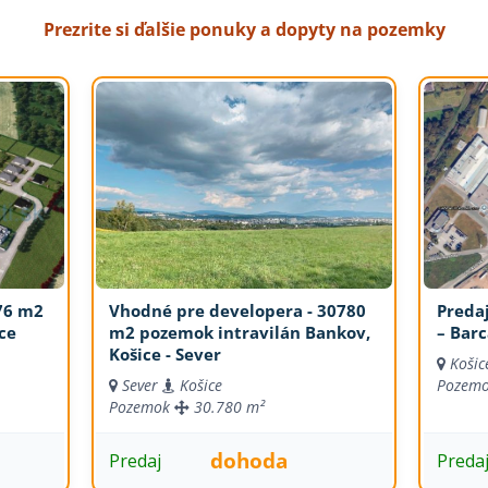
Prezrite si ďalšie ponuky a dopyty na pozemky
76 m2
Vhodné pre developera - 30780
Preda
ce
m2 pozemok intravilán Bankov,
– Bar
Košice - Sever
Košic
Sever
Košice
Pozem
Pozemok
30.780 m²
dohoda
Predaj
Preda