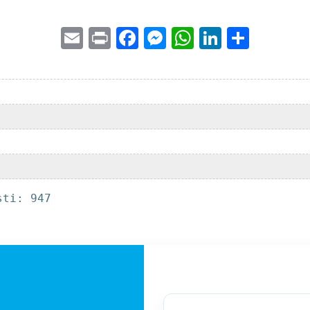
Email
Print
Facebook
Messenger
WhatsApp
LinkedI
Share
a
sti: 947