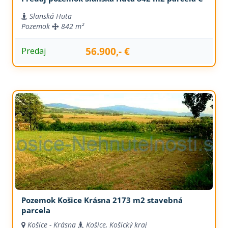
Slanská Huta
Pozemok
842 m²
56.900,- €
Predaj
Pozemok Košice Krásna 2173 m2 stavebná
parcela
Košice - Krásna
Košice, Košický kraj