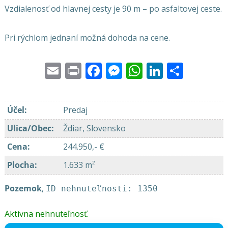
Vzdialenosť od hlavnej cesty je 90 m – po asfaltovej ceste.
Pri rýchlom jednaní možná dohoda na cene.
Email
Print
Facebook
Messenger
WhatsApp
LinkedI
Share
Účel
:
Predaj
Ulica/Obec
:
Ždiar, Slovensko
Cena
:
244.950,- €
Plocha
:
1.633 m²
Pozemok
,
ID nehnuteľnosti: 1350
Aktívna nehnuteľnosť.