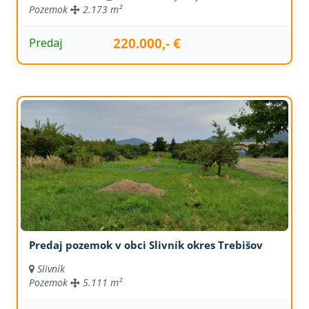
Pozemok
2.173 m²
220.000,- €
Predaj
Predaj pozemok v obci Slivník okres Trebišov
Slivník
Pozemok
5.111 m²