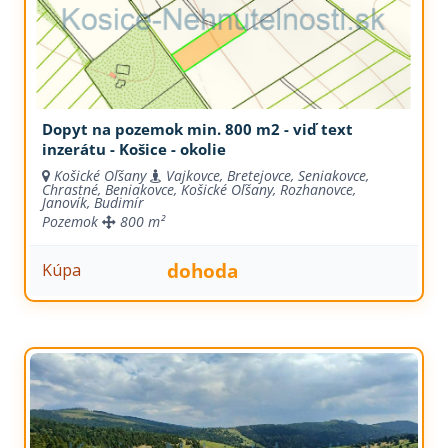
Dopyt na pozemok min. 800 m2 - viď text
inzerátu - Košice - okolie
Košické Oľšany
Vajkovce, Bretejovce, Seniakovce,
Chrastné, Beniakovce, Košické Oľšany, Rozhanovce,
Janovík, Budimír
Pozemok
800 m²
dohoda
Kúpa