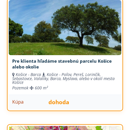
Pre klienta hľadáme stavebnú parcelu Košice
alebo okolie
Košice - Barca
Košice - Poľov, Pereš, Lorinčík,
Šebastovce, Valaliky, Barca, Myslava, alebo v okolí mesta
Košice
Pozemok
600 m²
dohoda
Kúpa