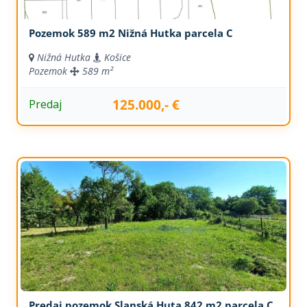
Pozemok 589 m2 Nižná Hutka parcela C
Nižná Hutka
Košice
Pozemok
589 m²
125.000,- €
Predaj
Predaj pozemok Slanská Huta 842 m2 parcela C