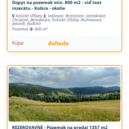
Dopyt na pozemok min. 800 m2 - viď text
inzerátu - Košice - okolie
Košické Oľšany
Vajkovce, Bretejovce, Seniakovce,
Chrastné, Beniakovce, Košické Oľšany, Rozhanovce,
Janovík, Budimír
Pozemok
800 m²
dohoda
Kúpa
REZEROVAVNÉ - Pozemok na predaj 1357 m2