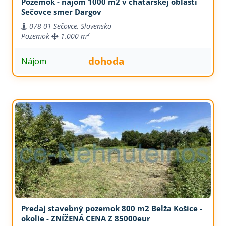
Pozemok - nájom 1000 m2 v chatárskej oblasti
Sečovce smer Dargov
078 01 Sečovce, Slovensko
Pozemok
1.000 m²
dohoda
Nájom
Predaj stavebný pozemok 800 m2 Belža Košice -
okolie - ZNÍŽENÁ CENA Z 85000eur