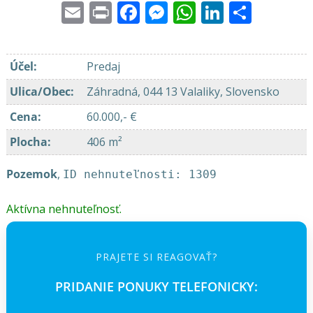
Email
Print
Facebook
Messenger
WhatsApp
LinkedI
Share
Účel
:
Predaj
Ulica/Obec
:
Záhradná, 044 13 Valaliky, Slovensko
Cena
:
60.000,- €
Plocha
:
406 m²
Pozemok
,
ID nehnuteľnosti: 1309
Aktívna nehnuteľnosť.
PRAJETE SI REAGOVAŤ?
PRIDANIE PONUKY TELEFONICKY: