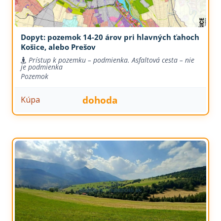
Dopyt: pozemok 14-20 árov pri hlavných ťahoch
Košice, alebo Prešov
Prístup k pozemku – podmienka. Asfaltová cesta – nie
je podmienka
Pozemok
dohoda
Kúpa