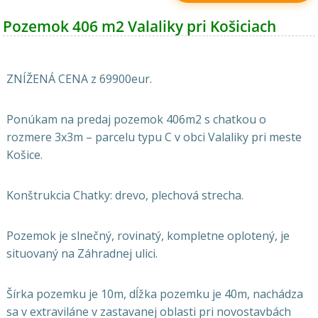
Pozemok 406 m2 Valaliky pri Košiciach
ZNÍŽENÁ CENA z 69900eur.
Ponúkam na predaj pozemok 406m2 s chatkou o
rozmere 3x3m – parcelu typu C v obci Valaliky pri meste
Košice.
Konštrukcia Chatky: drevo, plechová strecha.
Pozemok je slnečný, rovinatý, kompletne oplotený, je
situovaný na Záhradnej ulici.
Šírka pozemku je 10m, dĺžka pozemku je 40m, nachádza
sa v extraviláne v zastavanej oblasti pri novostavbách