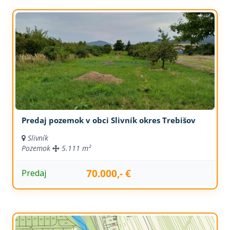
Predaj pozemok v obci Slivník okres Trebišov
Slivník
Pozemok
5.111 m²
70.000,- €
Predaj