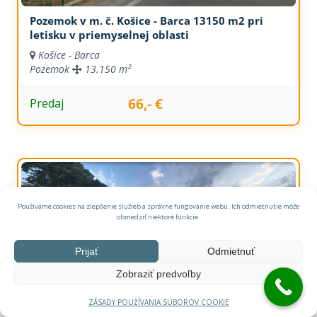
Pozemok v m. č. Košice - Barca 13150 m2 pri
letisku v priemyselnej oblasti
Košice - Barca
Pozemok
13.150 m²
66,- €
Predaj
Používame cookies na zlepšenie služieb a správne fungovanie webu. Ich odmietnutie môže
obmedziť niektoré funkcie.
Prijať
Odmietnuť
Zobraziť predvoľby
ZÁSADY POUŽÍVANIA SÚBOROV COOKIE
Ponúkam na predaj 17400 m2 investičný