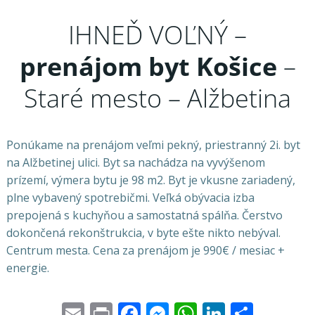
IHNEĎ VOĽNÝ –
prenájom byt
Košice
–
Staré mesto – Alžbetina
Ponúkame na prenájom veľmi pekný, priestranný 2i. byt
na Alžbetinej ulici. Byt sa nachádza na vyvýšenom
prízemí, výmera bytu je 98 m2. Byt je vkusne zariadený,
plne vybavený spotrebičmi. Veľká obývacia izba
prepojená s kuchyňou a samostatná spálňa. Čerstvo
dokončená rekonštrukcia, v byte ešte nikto nebýval.
Centrum mesta. Cena za prenájom je 990€ / mesiac +
energie.
Email
Print
Facebook
Messenger
WhatsApp
LinkedI
Share