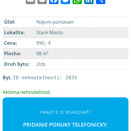
Účel
:
Nájom-ponúkam
Lokalita
:
Staré Mesto
Cena
:
990,- €
Plocha
:
98 m²
Druh bytu
:
2izb
Byt
,
ID nehnuteľnosti: 2835
Aktívna nehnuteľnosť.
PRAJETE SI REAGOVAŤ?
PRIDANIE PONUKY TELEFONICKY: