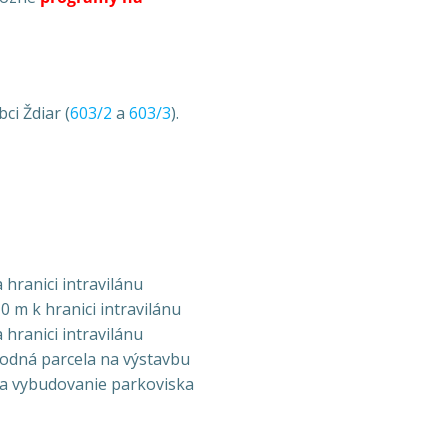
ci Ždiar (
603/2
a
603/3
).
 hranici intravilánu
0 m k hranici intravilánu
 hranici intravilánu
hodná parcela na výstavbu
a vybudovanie parkoviska