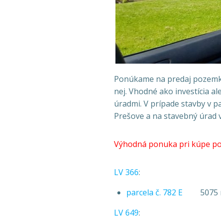
Ponúkame na predaj pozemky v
nej. Vhodné ako investícia 
úradmi. V prípade stavby v 
Prešove a na stavebný úrad v 
Výhodná ponuka pri kúpe po
LV 366
:
parcela č. 782 E
5075 m2 –
LV 649
: