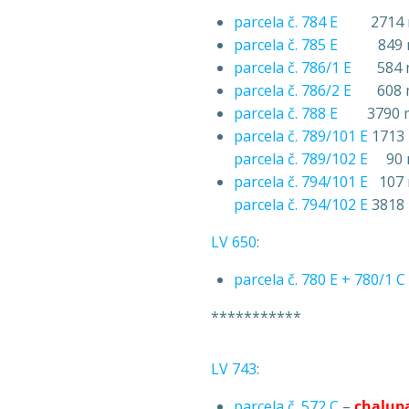
parcela č. 784 E
2714 m2, 
parcela č. 785 E
849 m2, p
parcela č. 786/1 E
584 m2,
parcela č. 786/2 E
608 m2,
parcela č. 788 E
3790 m2, 
parcela č. 789/101 E
1713 m
parcela č. 789/102 E
90 m2
parcela č. 794/101 E
107 m
parcela č. 794/102 E
3818 
LV 650
:
parcela č. 780 E + 780/1 C
***********
LV 743
:
parcela č. 572 C
–
chalupa