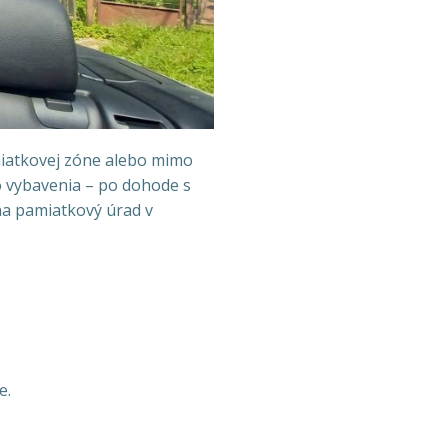
amiatkovej zóne alebo mimo
o vybavenia – po dohode s
na pamiatkový úrad v
e.