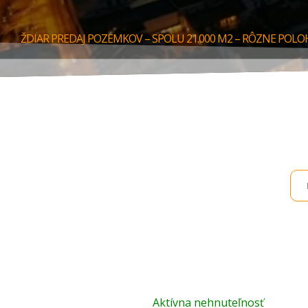
ŽDIAR PREDAJ POZEMKOV – SPOLU 21.000 M2 – RÔZNE POL
Aktívna nehnuteľnosť