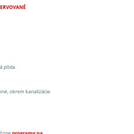
ZERVOVANÉ
ná pôda
é, okrem kanalizácie.
rôzne
programy na