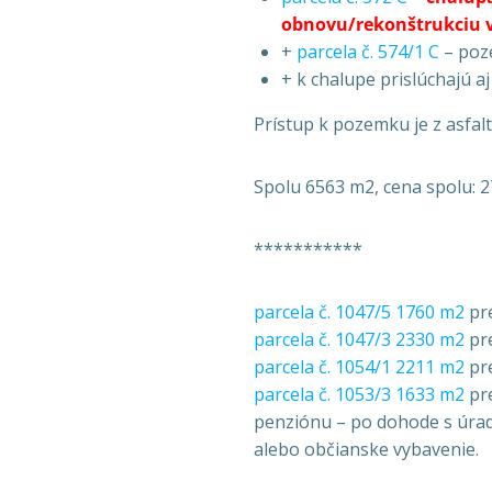
obnovu/rekonštrukciu v
+
parcela č. 574/1 C
– poz
+ k chalupe prislúchajú a
Prístup k pozemku je z asfalt
Spolu 6563 m2, cena spolu: 27
***********
parcela č. 1047/5 1760 m2
pre
parcela č. 1047/3 2330 m2
pre
parcela č. 1054/1 2211 m2
pre
parcela č. 1053/3 1633 m2
pre
penziónu – po dohode s úra
alebo občianske vybavenie.