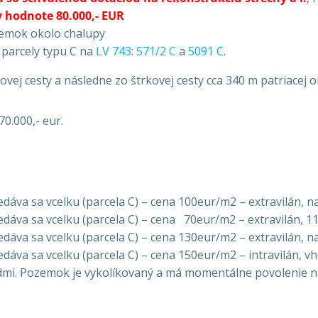
 hodnote 80.000,- EUR
emok okolo chalupy
j parcely typu C na
LV 743
:
571/2 C
a
5091 C
.
ovej cesty a následne zo štrkovej cesty cca 340 m patriacej ob
0.000,- eur.
dáva sa vcelku (parcela C) – cena 100eur/m2 – extravilán, na
dáva sa vcelku (parcela C) – cena 70eur/m2 – extravilán, 11
dáva sa vcelku (parcela C) – cena 130eur/m2 – extravilán, na
dáva sa vcelku (parcela C) – cena 150eur/m2 – intravilán, v
dmi. Pozemok je vykolíkovaný a má momentálne povolenie n