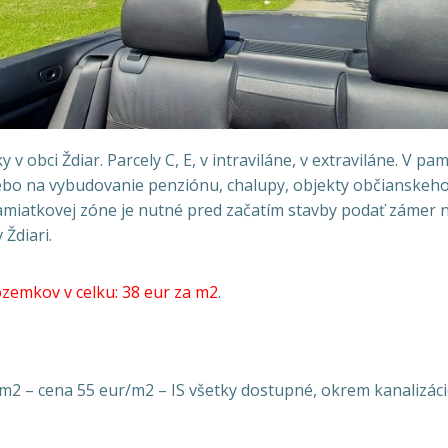
 obci Ždiar. Parcely C, E, v intraviláne, v extraviláne. V p
alebo na vybudovanie penziónu, chalupy, objekty občianskeh
pamiatkovej zóne je nutné pred začatím stavby podať zámer 
Ždiari.
zemkov v celku: 38 eur za m2
.
 cena 55 eur/m2 – IS všetky dostupné, okrem kanalizáci