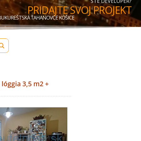
STE DEVELOPER?
PRIDAJTE SVOJ PROJEKT
CA BUKUREŠTSKÁ ŤAHANOVCE KOŠICE
 lóggia 3,5 m2 +