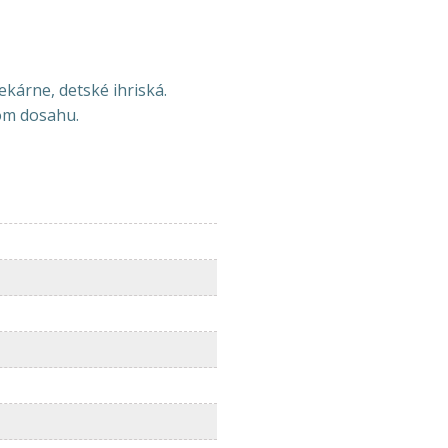
ekárne, detské ihriská.
kom dosahu.
n