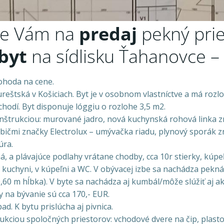
e Vám na
predaj
pekný prie
byt
na sídlisku Ťahanovce –
ohoda na cene.
ureštská v Košiciach. Byt je v osobnom vlastníctve a má roz
chodí. Byt disponuje lóggiu o rozlohe 3,5 m2.
nštrukciou: murované jadro, nová kuchynská rohová linka
ičmi značky Electrolux – umývačka riadu, plynový sporák z
úra.
á, a plávajúce podlahy vrátane chodby, cca 10r stierky, kúp
 kuchyni, v kúpeľni a WC. V obývacej izbe sa nachádza pekn
0,60 m hĺbka). V byte sa nachádza aj kumbál/môže slúžiť aj a
 na bývanie sú cca 170,- EUR.
ad. K bytu prislúcha aj pivnica.
ukciou spoločných priestorov: vchodové dvere na čip, plast