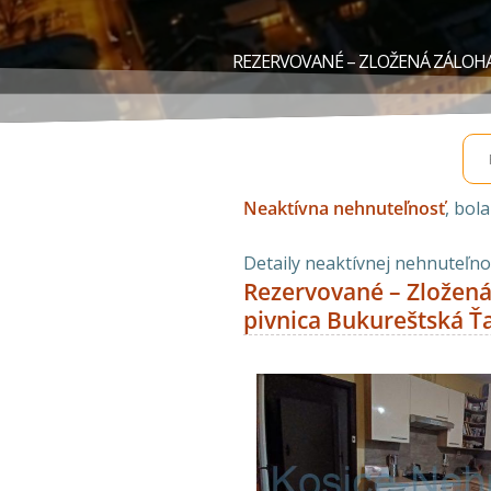
REZERVOVANÉ – ZLOŽENÁ ZÁLOHA 1
Neaktívna nehnuteľnosť
, bol
Detaily neaktívnej nehnuteľnos
Rezervované – Zložená 
pivnica Bukureštská Ť