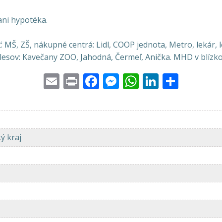
ani hypotéka.
MŠ, ZŠ, nákupné centrá: Lidl, COOP jednota, Metro, lekár, l
 lesov: Kavečany ZOO, Jahodná, Čermeľ, Anička. MHD v blíz
Email
Print
Facebook
Messenger
WhatsApp
LinkedI
Share
ký kraj