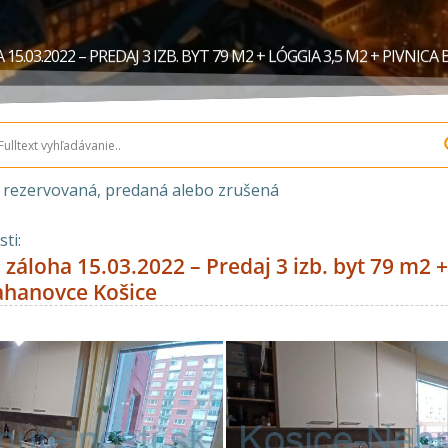
5.03.2022 – PREDAJ 3 IZB. BYT 79 M2 + LÓGGIA 3,5 M2 + PIVNI
a rezervovaná, predaná alebo zrušená
ti:
záloha 15.03.2022 – Predaj 3 izb. byt 79 m2 +
ahanovce Košice