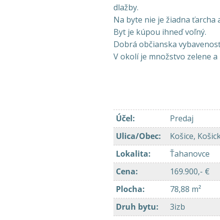
dlažby.
Na byte nie je žiadna ťarcha 
Byt je kúpou ihneď voľný.
Dobrá občianska vybavenosť: 
V okolí je množstvo zelene a
Účel
:
Predaj
Ulica/Obec
:
Košice, Košic
Lokalita
:
Ťahanovce
Cena
:
169.900,- €
Plocha
:
78,88 m²
Druh bytu
:
3izb