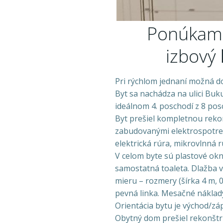
Ponúkam
izbový
Pri rýchlom jednaní možná d
Byt sa nachádza na ulici Buk
ideálnom 4. poschodí z 8 pos
Byt prešiel kompletnou reko
zabudovanými elektrospotreb
elektrická rúra, mikrovlnná r
V celom byte sú plastové okn
samostatná toaleta. Dlažba v
mieru – rozmery (šírka 4 m, 
pevná linka. Mesačné náklady
Orientácia bytu je východ/záp
Obytný dom prešiel rekonštr