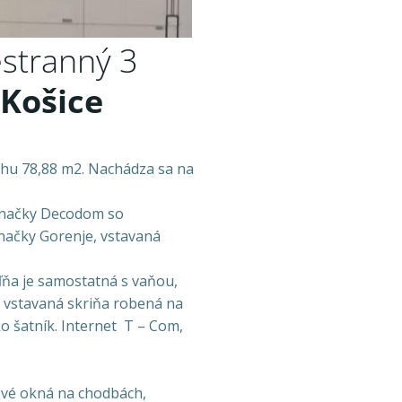
stranný 3
Košice
lohu 78,88 m2. Nachádza sa na
 značky Decodom so
načky Gorenje, vstavaná
eľňa je samostatná s vaňou,
á vstavaná skriňa robená na
ko šatník. Internet T – Com,
ové okná na chodbách,