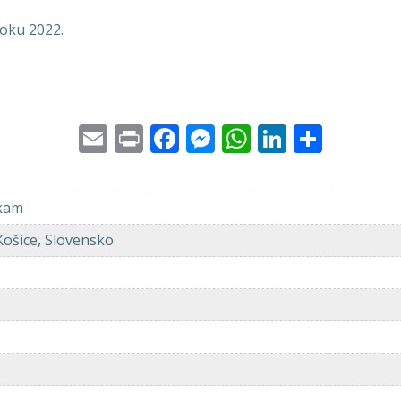
roku 2022.
Email
Print
Facebook
Messenger
WhatsApp
LinkedI
Share
kam
Košice, Slovensko