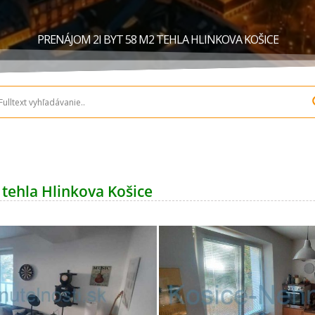
PRENÁJOM 2I BYT 58 M2 TEHLA HLINKOVA KOŠICE
 tehla Hlinkova Košice