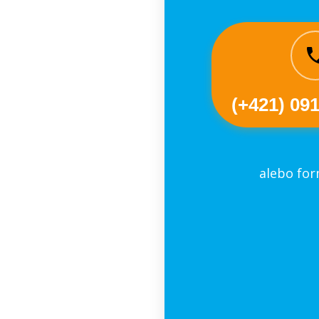
(+421) 09
alebo fo