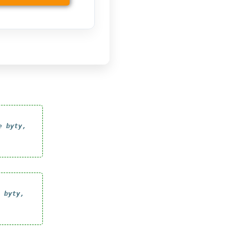
e byty,
 byty,