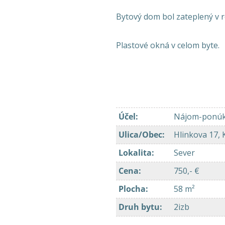
Bytový dom bol zateplený v 
Plastové okná v celom byte.
Účel
:
Nájom-ponú
Ulica/Obec
:
Hlinkova 17, 
Lokalita
:
Sever
Cena
:
750,- €
Plocha
:
58 m²
Druh bytu
:
2izb