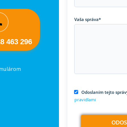
Vaša správa*
18 463 296
rmulárom
Odoslaním tejto správy
pravidlami