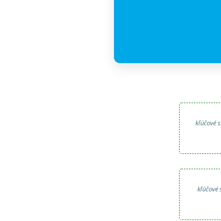
kľúčové s
kľúčové 