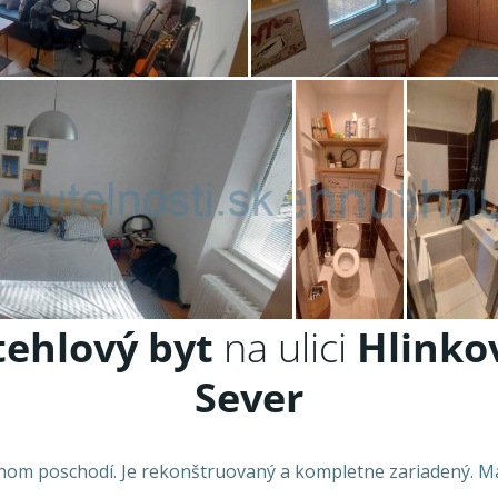
ehlový byt
na ulici
Hlinkov
Sever
enom poschodí. Je rekonštruovaný a kompletne zariadený. Má