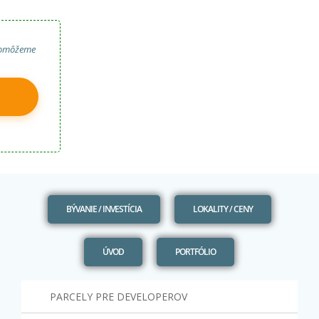
 pomôžeme
BÝVANIE / INVESTÍCIA
LOKALITY / CENY
ÚVOD
PORTFÓLIO
PARCELY PRE DEVELOPEROV