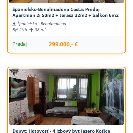
Španielsko-Benalmádena Costa: Predaj
Apartmán 2i 50m2 + terasa 32m2 + balkón 6m2
Španielsko - Benalmádena
Byt
2izb.
88 m²
299.000,- €
Predaj
Dopyt: Hotovosť - 4 izbový byt Jazero Košice