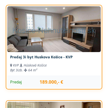
Predaj 3i byt Huskova Košice - KVP
KVP
Húsková Košice
Byt
3izb.
64 m²
189.000,- €
Predaj