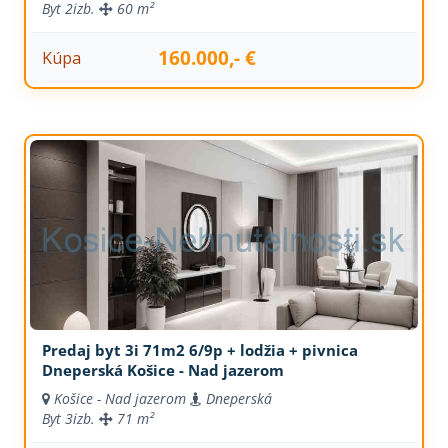
Byt
2izb.
60 m²
160.000,- €
Kúpa
Predaj byt 3i 71m2 6/9p + lodžia + pivnica
Dneperská Košice - Nad jazerom
Košice - Nad jazerom
Dneperská
Byt
3izb.
71 m²