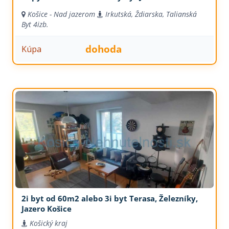
Košice - Nad jazerom
Irkutská, Ždiarska, Talianská
Byt
4izb.
dohoda
Kúpa
2i byt od 60m2 alebo 3i byt Terasa, Železníky,
Jazero Košice
Košický kraj