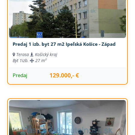
Predaj 1 izb. byt 27 m2 Ipeľská Košice - Západ
Terasa
Košický kraj
Byt
1izb.
27 m²
129.000,- €
Predaj