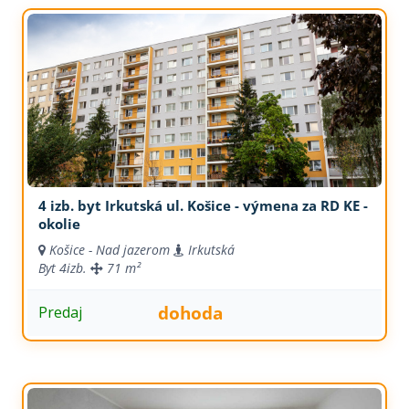
4 izb. byt Irkutská ul. Košice - výmena za RD KE -
okolie
Košice - Nad jazerom
Irkutská
Byt
4izb.
71 m²
dohoda
Predaj