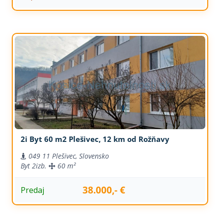
2i Byt 60 m2 Plešivec, 12 km od Rožňavy
049 11 Plešivec, Slovensko
Byt
2izb.
60 m²
38.000,- €
Predaj