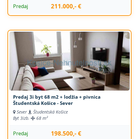
211.000,- €
Predaj
Predaj 3i byt 68 m2 + lodžia + pivnica
Študentská Košice - Sever
Sever
Študentská Košice
Byt
3izb.
68 m²
198.500,- €
Predaj