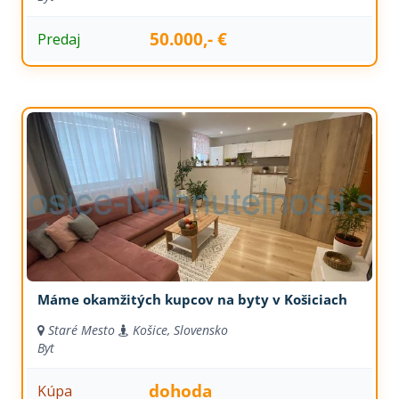
50.000,- €
Predaj
Máme okamžitých kupcov na byty v Košiciach
Staré Mesto
Košice, Slovensko
Byt
dohoda
Kúpa