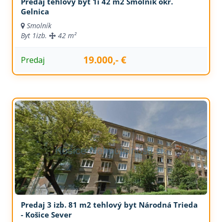
Predaj tehlový byt 1i 42 m2 Smolník okr.
Gelnica
Smolník
Byt
1izb.
42 m²
19.000,- €
Predaj
Predaj 3 izb. 81 m2 tehlový byt Národná Trieda
- Košice Sever