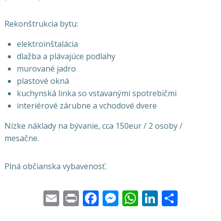
Rekonštrukcia bytu:
elektroinštalácia
dlažba a plávajúce podlahy
murované jadro
plastové okná
kuchynská linka so vstavanými spotrebičmi
interiérové zárubne a vchodové dvere
Nízke náklady na bývanie, cca 150eur / 2 osoby /
mesačne.
Plná občianska vybavenosť.
Email
Print
Facebook
Messenger
WhatsApp
LinkedI
Share