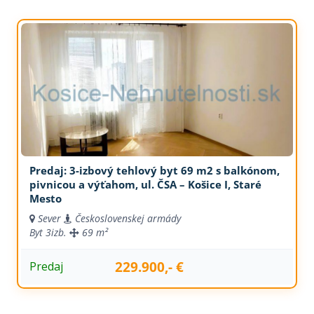
Predaj: 3-izbový tehlový byt 69 m2 s balkónom,
pivnicou a výťahom, ul. ČSA – Košice I, Staré
Mesto
Sever
Československej armády
Byt
3izb.
69 m²
229.900,- €
Predaj