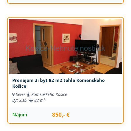
Prenájom 3i byt 82 m2 tehla Komenského
Košice
Sever
Komenského Košice
Byt
3izb.
82 m²
850,- €
Nájom