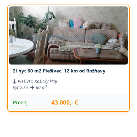
2i byt 60 m2 Plešivec, 12 km od Rožňavy
Plešivec, Košický kraj
Byt
2izb.
60 m²
43.000,- €
Predaj