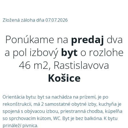
Zložená záloha dňa 07.07.2026
Ponúkame na
predaj
dva
a pol izbový
byt
o rozlohe
46 m2, Rastislavova
Košice
Orientácia bytu: byt sa nachádza na prízemí, je po
rekonštrukcii, má 2 samostatné obytné izby, kuchyňa je
spojená s obývacou izbou, priestranná chodba, kúpeľňa
so sprchovacím kútom, WC. Byt je bez balkóna. K bytu
prináleží pivnica.