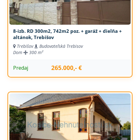
8-izb. RD 300m2, 742m2 poz. + garáž + dielňa +
altánok, Trebišov
Trebišov
Budovateľská Trebisov
Dom
300 m²
265.000,- €
Predaj