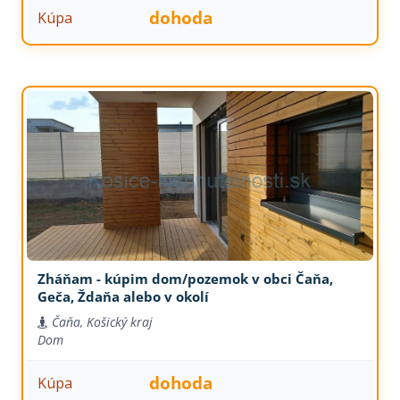
dohoda
Kúpa
Zháňam - kúpim dom/pozemok v obci Čaňa,
Geča, Ždaňa alebo v okolí
Čaňa, Košický kraj
Dom
dohoda
Kúpa