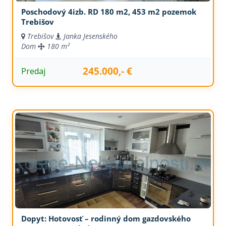
Poschodový 4izb. RD 180 m2, 453 m2 pozemok
Trebišov
Trebišov
Janka Jesenského
Dom
180 m²
245.000,- €
Predaj
Dopyt: Hotovosť – rodinný dom gazdovského