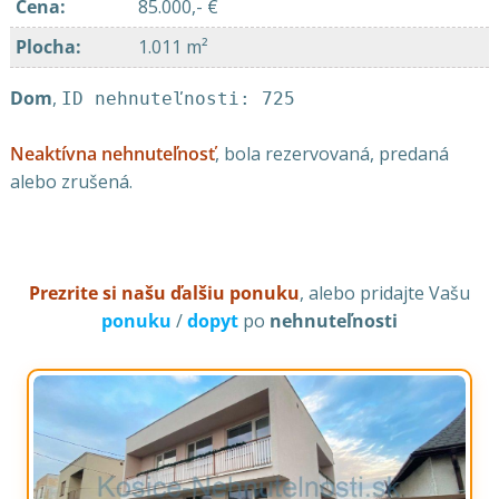
Cena
:
85.000,- €
Plocha
:
1.011 m²
Dom
,
ID nehnuteľnosti: 725
Neaktívna nehnuteľnosť
, bola rezervovaná, predaná
alebo zrušená.
Prezrite si našu ďalšiu ponuku
, alebo pridajte Vašu
ponuku
/
dopyt
po
nehnuteľnosti