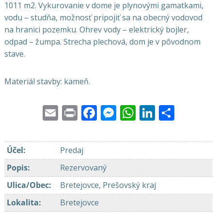
1011 m2. Vykurovanie v dome je plynovými gamatkami,
vodu – studňa, možnosť pripojiť sa na obecný vodovod
na hranici pozemku. Ohrev vody – elektrický bojler,
odpad – žumpa. Strecha plechová, dom je v pôvodnom
stave.
Materiál stavby: kameň.
Email
Print
Facebook
Messenger
WhatsApp
LinkedI
Share
Účel
:
Predaj
Popis
:
Rezervovaný
Ulica/Obec
:
Bretejovce, Prešovský kraj
Lokalita
:
Bretejovce