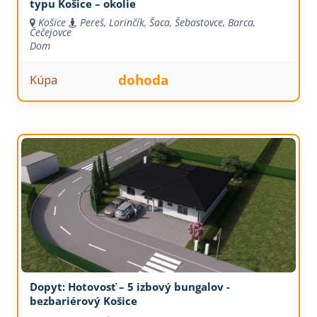
typu Košice – okolie
Košice
Pereš, Lorinčík, Šaca, Šebastovce, Barca,
Čečejovce
Dom
dohoda
Kúpa
Dopyt: Hotovosť – 5 izbový bungalov -
bezbariérový Košice