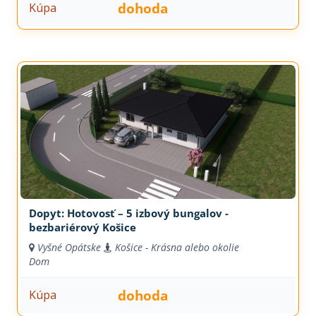
dohoda
Kúpa
Dopyt: Hotovosť – 5 izbový bungalov -
bezbariérový Košice
Vyšné Opátske
Košice - Krásna alebo okolie
Dom
dohoda
Kúpa