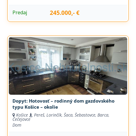
245.000,- €
Predaj
Dopyt: Hotovosť – rodinný dom gazdovského
typu Košice – okolie
Košice
Pereš, Lorinčík, Šaca, Šebastovce, Barca,
Čečejovce
Dom