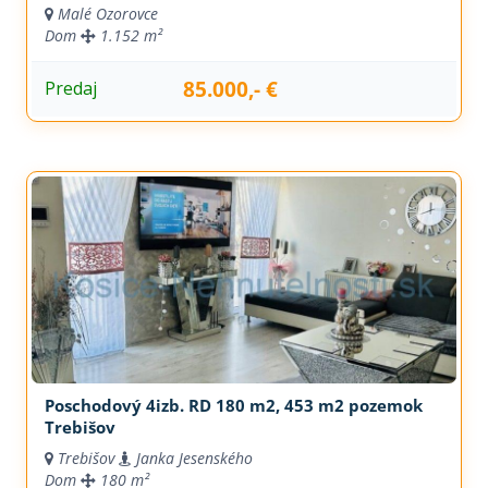
Malé Ozorovce
Dom
1.152 m²
85.000,- €
Predaj
Poschodový 4izb. RD 180 m2, 453 m2 pozemok
Trebišov
Trebišov
Janka Jesenského
Dom
180 m²