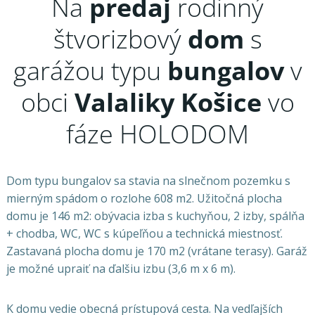
Na
predaj
rodinný
štvorizbový
dom
s
garážou typu
bungalov
v
obci
Valaliky
Košice
vo
fáze HOLODOM
Dom typu bungalov sa stavia na slnečnom pozemku s
mierným spádom o rozlohe 608 m2. Užitočná plocha
domu je 146 m2: obývacia izba s kuchyňou, 2 izby, spálňa
+ chodba, WC, WC s kúpeľňou a technická miestnosť.
Zastavaná plocha domu je 170 m2 (vrátane terasy). Garáž
je možné upraiť na ďalšiu izbu (3,6 m x 6 m).
K domu vedie obecná prístupová cesta. Na vedľajších