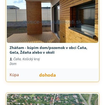
Zháňam - kúpim dom/pozemok v obci Čaňa,
Geča, Ždaňa alebo v okolí
Čaňa, Košický kraj
Dom
dohoda
Kúpa