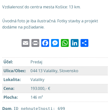
Vzdialenosť do centra mesta Košice: 13 km.
Úvodná foto je iba ilustračná. Fotky stavby a projekt
dodáme na požiadanie.
Email
Print
Facebook
Messenger
WhatsApp
LinkedI
Share
Účel
:
Predaj
Ulica/Obec
:
044 13 Valaliky, Slovensko
Lokalita
:
Valaliky
Cena
:
193.000,- €
Plocha
:
146 m²
Dom
,
ID nehnuteľnosti: 699