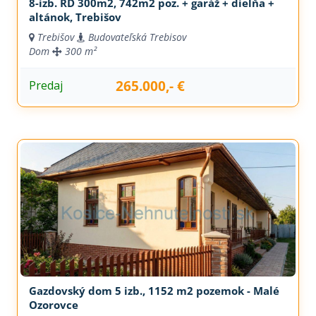
8-izb. RD 300m2, 742m2 poz. + garáž + dielňa +
altánok, Trebišov
Trebišov
Budovateľská Trebisov
Dom
300 m²
265.000,- €
Predaj
Gazdovský dom 5 izb., 1152 m2 pozemok - Malé
Ozorovce