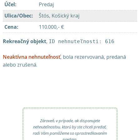
Účel
:
Predaj
Ulica/Obec
:
Štós, Košický kraj
Cena
:
110.000,- €
Rekreačný objekt
,
ID nehnuteľnosti: 616
Neaktívna nehnuteľnosť
, bola rezervovaná, predaná
alebo zrušená.
Zároveň, v prípade, ak disponujete
nehnuteľnosťou, ktorú by ste chceli predať,
radi Vám pomôžeme so sprostredkovaním
predaja.