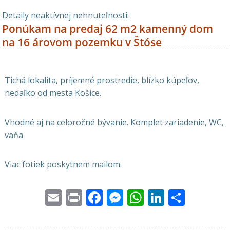
Detaily neaktívnej nehnuteľnosti:
Ponúkam na predaj 62 m2 kamenný dom
na 16 árovom pozemku v Štóse
Tichá lokalita, príjemné prostredie, blízko kúpeľov,
nedaľko od mesta Košice.
Vhodné aj na celoročné bývanie. Komplet zariadenie, WC,
vaňa.
Viac fotiek poskytnem mailom.
Email
Print
Facebook
Messenger
WhatsApp
LinkedI
Share