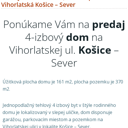
Vihorlatská Košice – Sever
Ponúkame Vám na
predaj
4-izbový
dom
na
Vihorlatskej ul.
Košice
–
Sever
Úžitková plocha domu je 161 m2, plocha pozemku je 370
m2.
Jednopodlažný tehlový 4 izbový byt v štýle rodinného
domu je lokalizovaný v slepej uličke, dom disponuje
garážou, parkovacím miestom a pozemkom na
Vihorlatskej ulici v lokalite Košice – Sever.