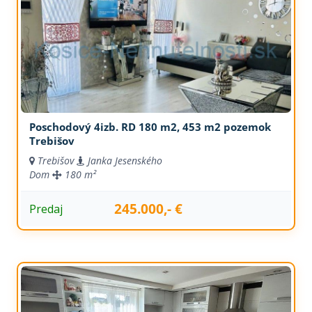
Poschodový 4izb. RD 180 m2, 453 m2 pozemok
Trebišov
Trebišov
Janka Jesenského
Dom
180 m²
245.000,- €
Predaj