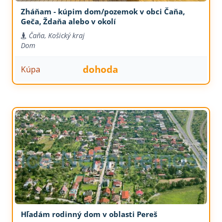
Zháňam - kúpim dom/pozemok v obci Čaňa,
Geča, Ždaňa alebo v okolí
Čaňa, Košický kraj
Dom
dohoda
Kúpa
Hľadám rodinný dom v oblasti Pereš