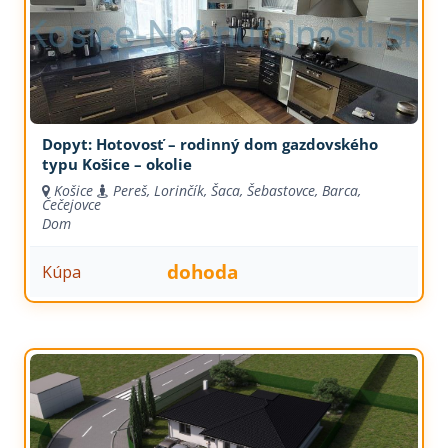
Dopyt: Hotovosť – rodinný dom gazdovského
typu Košice – okolie
Košice
Pereš, Lorinčík, Šaca, Šebastovce, Barca,
Čečejovce
Dom
dohoda
Kúpa