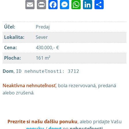
Email
Print
Facebook
Messenger
WhatsApp
LinkedI
Share
Účel
:
Predaj
Lokalita
:
Sever
Cena
:
430.000,- €
Plocha
:
161 m²
Dom
,
ID nehnuteľnosti: 3712
Neaktívna nehnuteľnosť
, bola rezervovaná, predaná
alebo zrušená.
Prezrite si našu ďalšiu ponuku
, alebo pridajte Vašu
ponuku
/
dopyt
po
nehnuteľnosti