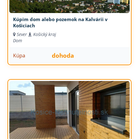
Kúpim dom alebo pozemok na Kalvárii v
Košiciach
Sever
Košický kraj
Dom
dohoda
Kúpa