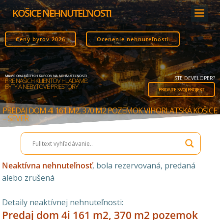
Skip
KOŠICE NEHNUTEĽNOSTI
to
content
Ceny bytov 2026
Ocenenie nehnuteľnosti
MÁME OKAMŽITÝCH KUPCOV NA NEHNUTEĽNOSTI
STE DEVELOPER?
PRE NAŠICH KLIENTOV HĽADÁME:
BYTY A NEBYTOVÉ PRIESTORY
PRIDAJTE SVOJ PROJEKT
PREDAJ DOM 4I 161 M2, 370 M2 POZEMOK VIHORLATSKÁ KOŠICE
– SEVER
Neaktívna nehnuteľnosť
, bola rezervovaná, predaná
alebo zrušená
Detaily neaktívnej nehnuteľnosti:
Predaj dom 4i 161 m2, 370 m2 pozemok