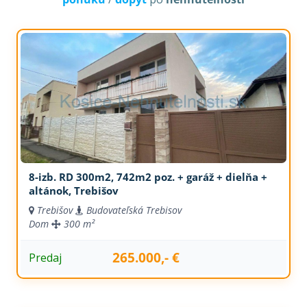
8-izb. RD 300m2, 742m2 poz. + garáž + dielňa +
altánok, Trebišov
Trebišov
Budovateľská Trebisov
Dom
300 m²
265.000,- €
Predaj