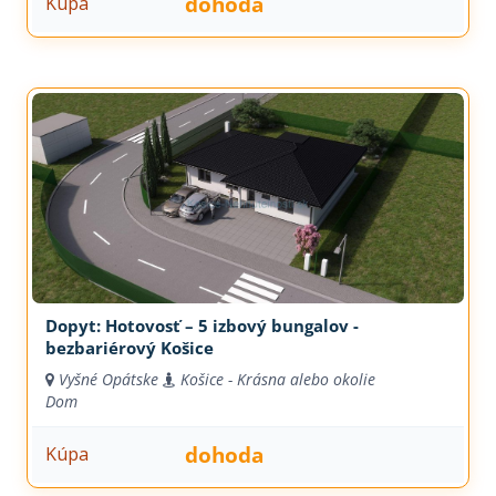
dohoda
Kúpa
Dopyt: Hotovosť – 5 izbový bungalov -
bezbariérový Košice
Vyšné Opátske
Košice - Krásna alebo okolie
Dom
dohoda
Kúpa