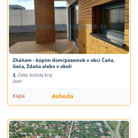
Zháňam - kúpim dom/pozemok v obci Čaňa,
Geča, Ždaňa alebo v okolí
Čaňa, Košický kraj
Dom
dohoda
Kúpa