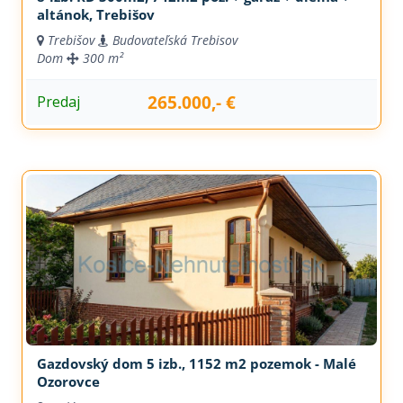
altánok, Trebišov
Trebišov
Budovateľská Trebisov
Dom
300 m²
265.000,- €
Predaj
Gazdovský dom 5 izb., 1152 m2 pozemok - Malé
Ozorovce