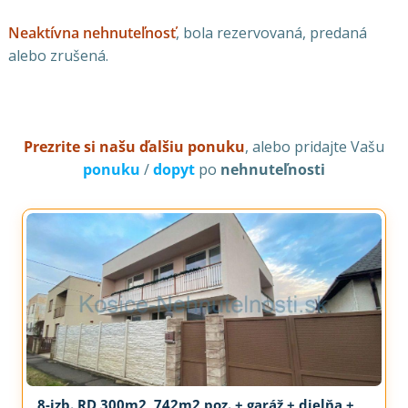
Neaktívna nehnuteľnosť
, bola rezervovaná, predaná
alebo zrušená.
Prezrite si našu ďalšiu ponuku
, alebo pridajte Vašu
ponuku
/
dopyt
po
nehnuteľnosti
8-izb. RD 300m2, 742m2 poz. + garáž + dielňa +