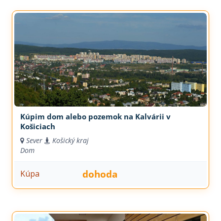
Kúpim dom alebo pozemok na Kalvárii v
Košiciach
Sever
Košický kraj
Dom
dohoda
Kúpa