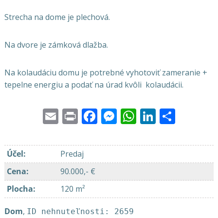
Strecha na dome je plechová.
Na dvore je zámková dlažba.
Na kolaudáciu domu je potrebné vyhotoviť zameranie +
tepelne energiu a podať na úrad kvôli kolaudácii.
Email
Print
Facebook
Messenger
WhatsApp
LinkedI
Share
Účel
:
Predaj
Cena
:
90.000,- €
Plocha
:
120 m²
Dom
,
ID nehnuteľnosti: 2659