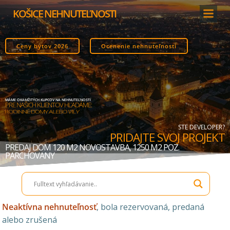
Skip
KOŠICE NEHNUTEĽNOSTI
to
content
Ceny bytov 2026
Ocenenie nehnuteľnosti
MÁME OKAMŽITÝCH KUPCOV NA NEHNUTEĽNOSTI
PRE NAŠICH KLIENTOV HĽADÁME:
STAVEBNÉ POZEMKY
STE DEVELOPER?
PRIDAJTE SVOJ PROJEKT
PREDAJ DOM 120 M2 NOVOSTAVBA, 1250 M2 POZ.
PARCHOVANY
Neaktívna nehnuteľnosť
, bola rezervovaná, predaná
alebo zrušená