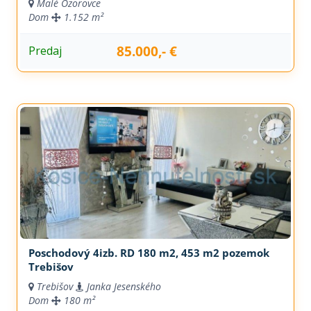
Malé Ozorovce
Dom
1.152 m²
85.000,- €
Predaj
Poschodový 4izb. RD 180 m2, 453 m2 pozemok
Trebišov
Trebišov
Janka Jesenského
Dom
180 m²