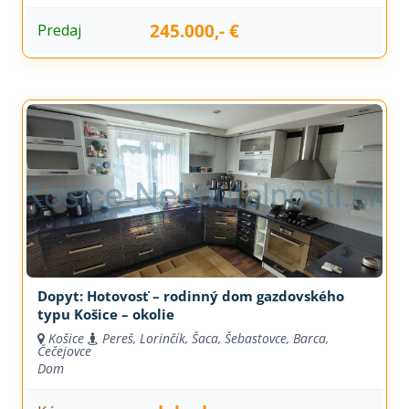
245.000,- €
Predaj
Dopyt: Hotovosť – rodinný dom gazdovského
typu Košice – okolie
Košice
Pereš, Lorinčík, Šaca, Šebastovce, Barca,
Čečejovce
Dom