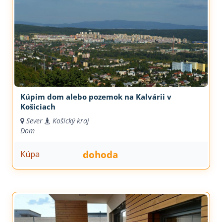
Kúpim dom alebo pozemok na Kalvárii v
Košiciach
Sever
Košický kraj
Dom
dohoda
Kúpa