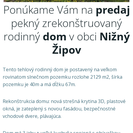
Ponúkame Vám na
predaj
pekný zrekonštruovaný
rodinný
dom
v obci
Nižný
Žipov
Tento tehlový rodinný dom je postavený na veľkom
rovinatom slnečnom pozemku rozlohe 2129 m2, šírka
pozemku je 40m a má dĺžku 67m.
Rekonštrukcia domu: nová strešná krytina 3D, plastové
okná, je zateplený s novou fasádou, bezpečnostné
vchodové dvere, plávajúca.
Dom má 3 izby + veľká kuchyňa spojená s obývačkou.