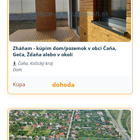
Zháňam - kúpim dom/pozemok v obci Čaňa,
Geča, Ždaňa alebo v okolí
Čaňa, Košický kraj
Dom
dohoda
Kúpa