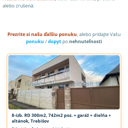
alebo zrušená.
Prezrite si našu ďalšiu ponuku
, alebo pridajte Vašu
ponuku
/
dopyt
po
nehnuteľnosti
8-izb. RD 300m2, 742m2 poz. + garáž + dielňa +
altánok, Trebišov