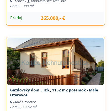
Trebišov
Budovateľská Trebisov
Dom
300 m²
265.000,- €
Predaj
Gazdovský dom 5 izb., 1152 m2 pozemok - Malé
Ozorovce
Malé Ozorovce
Dom
1.152 m²