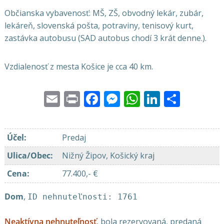
Občianska vybavenosť: MŠ, ZŠ, obvodný lekár, zubár,
lekáreň, slovenská pošta, potraviny, tenisový kurt,
zastávka autobusu (SAD autobus chodí 3 krát denne.).
Vzdialenosť z mesta Košice je cca 40 km.
Email
Print
Facebook
Messenger
WhatsApp
LinkedI
Share
Účel
:
Predaj
Ulica/Obec
:
Nižný Žipov, Košický kraj
Cena
:
77.400,- €
Dom
,
ID nehnuteľnosti: 1761
Neaktívna nehnuteľnosť
, bola rezervovaná, predaná