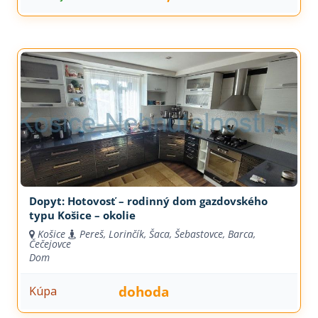
Dopyt: Hotovosť – rodinný dom gazdovského
typu Košice – okolie
Košice
Pereš, Lorinčík, Šaca, Šebastovce, Barca,
Čečejovce
Dom
dohoda
Kúpa