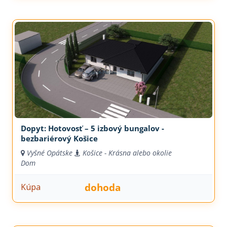
Dopyt: Hotovosť – 5 izbový bungalov -
bezbariérový Košice
Vyšné Opátske
Košice - Krásna alebo okolie
Dom
dohoda
Kúpa