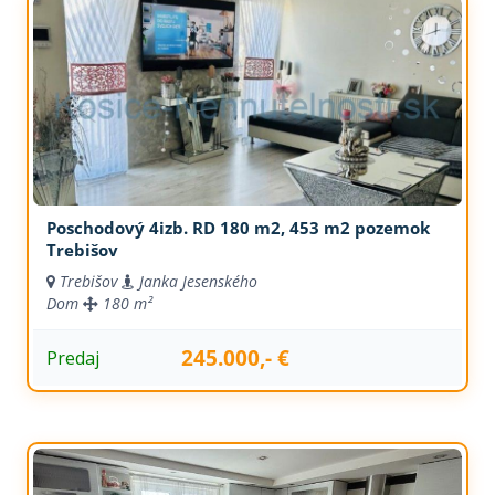
Poschodový 4izb. RD 180 m2, 453 m2 pozemok
Trebišov
Trebišov
Janka Jesenského
Dom
180 m²
245.000,- €
Predaj