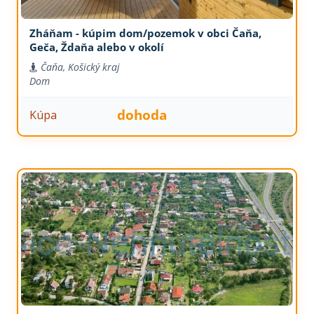
Zháňam - kúpim dom/pozemok v obci Čaňa,
Geča, Ždaňa alebo v okolí
Čaňa, Košický kraj
Dom
dohoda
Kúpa