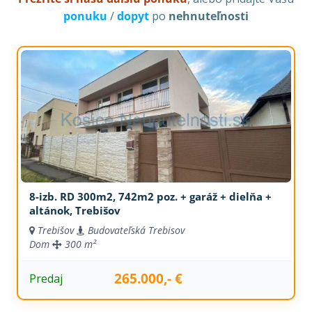
ponuku
/
dopyt
po
nehnuteľnosti
8-izb. RD 300m2, 742m2 poz. + garáž + dielňa +
altánok, Trebišov
Trebišov
Budovateľská Trebisov
Dom
300 m²
265.000,- €
Predaj