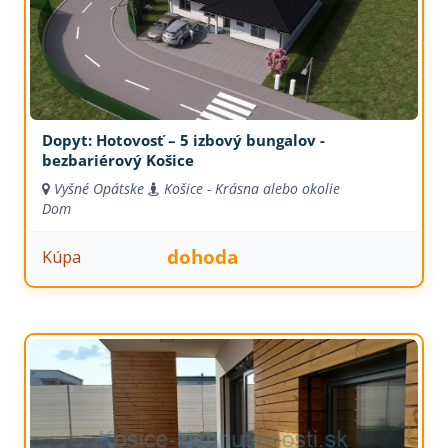
Dopyt: Hotovosť – 5 izbový bungalov -
bezbariérový Košice
Vyšné Opátske
Košice - Krásna alebo okolie
Dom
dohoda
Kúpa