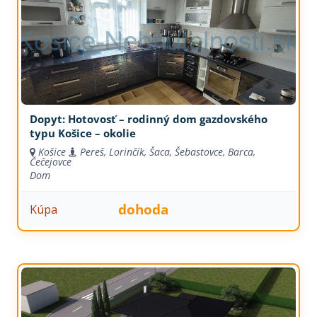
Dopyt: Hotovosť – rodinný dom gazdovského
typu Košice – okolie
Košice
Pereš, Lorinčík, Šaca, Šebastovce, Barca,
Čečejovce
Dom
dohoda
Kúpa