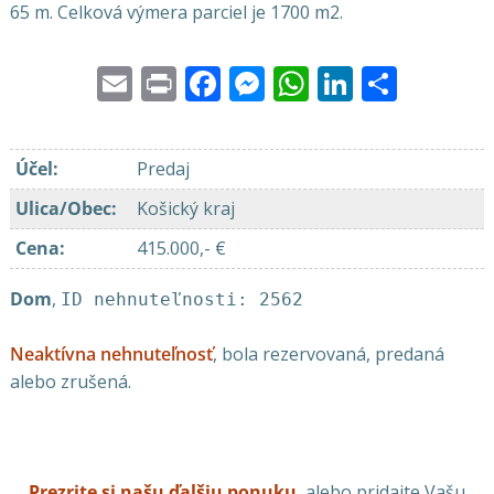
65 m. Celková výmera parciel je 1700 m2.
Email
Print
Facebook
Messenger
WhatsApp
LinkedI
Share
Účel
:
Predaj
Ulica/Obec
:
Košický kraj
Cena
:
415.000,- €
Dom
,
ID nehnuteľnosti: 2562
Neaktívna nehnuteľnosť
, bola rezervovaná, predaná
alebo zrušená.
Prezrite si našu ďalšiu ponuku
, alebo pridajte Vašu