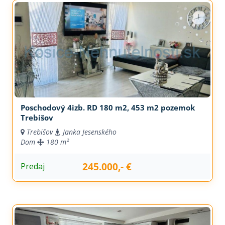
Poschodový 4izb. RD 180 m2, 453 m2 pozemok
Trebišov
Trebišov
Janka Jesenského
Dom
180 m²
245.000,- €
Predaj