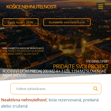
Skip
KOŠICE NEHNUTEĽNOSTI
to
content
Ceny bytov 2026
Ocenenie nehnuteľnosti
MÁME OKAMŽITÝCH KUPCOV NA NEHNUTEĽNOSTI
PRE NAŠICH KLIENTOV HĽADÁME:
STAVEBNÉ POZEMKY
STE DEVELOPER?
PRIDAJTE SVOJ PROJEKT
RODINNÝ DOM PREDAJ 200 M2 4 + 1 IZB, 1194 M2 SLOVENSKÉ
NOVÉ MESTO
Neaktívna nehnuteľnosť
, bola rezervovaná, predaná
alebo zrušená