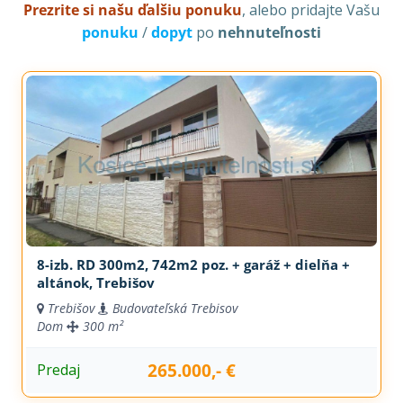
Prezrite si našu ďalšiu ponuku
, alebo pridajte Vašu
ponuku
/
dopyt
po
nehnuteľnosti
8-izb. RD 300m2, 742m2 poz. + garáž + dielňa +
altánok, Trebišov
Trebišov
Budovateľská Trebisov
Dom
300 m²
265.000,- €
Predaj