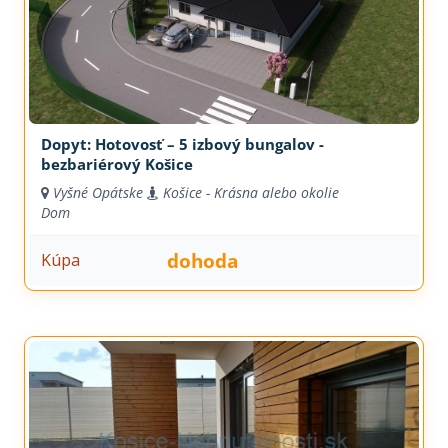
Dopyt: Hotovosť – 5 izbový bungalov -
bezbariérový Košice
Vyšné Opátske
Košice - Krásna alebo okolie
Dom
dohoda
Kúpa