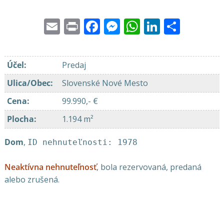
Email
Print
Facebook
Messenger
WhatsApp
LinkedI
Share
Účel
:
Predaj
Ulica/Obec
:
Slovenské Nové Mesto
Cena
:
99.990,- €
Plocha
:
1.194 m²
Dom
,
ID nehnuteľnosti: 1978
Neaktívna nehnuteľnosť
, bola rezervovaná, predaná
alebo zrušená.