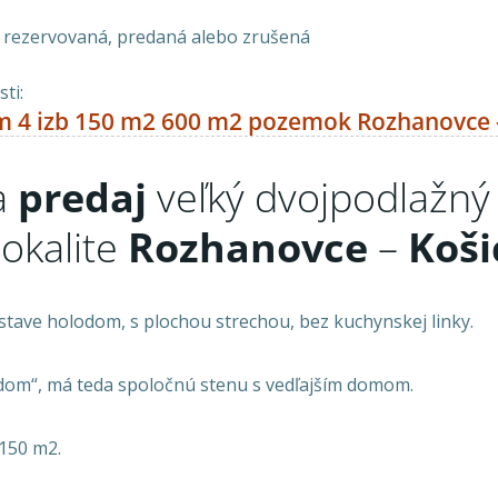
a rezervovaná, predaná alebo zrušená
ti:
m 4 izb 150 m2 600 m2 pozemok Rozhanovce 
a
predaj
veľký dvojpodlažný
lokalite
Rozhanovce
–
Koši
stave holodom, s plochou strechou, bez kuchynskej linky.
jdom“, má teda spoločnú stenu s vedľajším domom.
 150 m2.