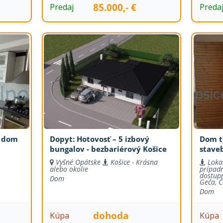
85.000,- €
Predaj
Preda
ý dom
Dopyt: Hotovosť – 5 izbový
Dom t
bungalov - bezbariérový Košice
stave
Vyšné Opátske
Košice - Krásna
Lokal
alebo okolie
prípadn
,
dostupn
Dom
Geča, Č
Dom
dohoda
Kúpa
Kúpa