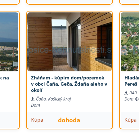
k na
Zháňam - kúpim dom/pozemok
Hľadá
v obci Čaňa, Geča, Ždaňa alebo v
Pereš
okolí
040 
Čaňa, Košický kraj
Dom
Dom
dohoda
Kúpa
Kúpa