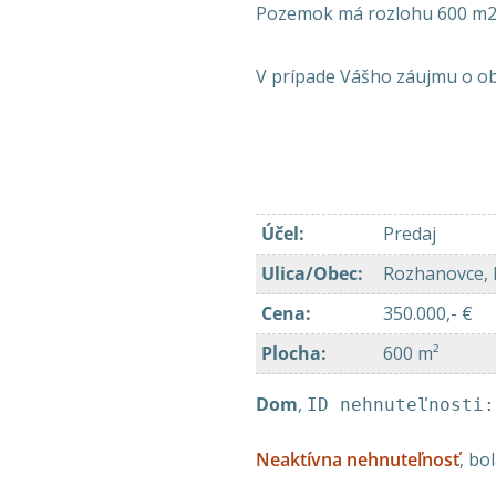
Pozemok má rozlohu 600 m2
V prípade Vášho záujmu o ob
Účel
:
Predaj
Ulica/Obec
:
Rozhanovce, 
Cena
:
350.000,- €
Plocha
:
600 m²
Dom
,
ID nehnuteľnosti:
Neaktívna nehnuteľnosť
, bo