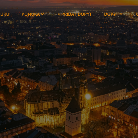
NUKU
PONUKA
+ PRIDAŤ DOPYT
DOPYT