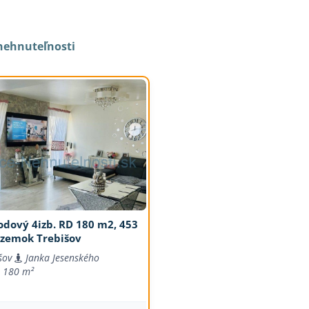
nehnuteľnosti
odový 4izb. RD 180 m2, 453
zemok Trebišov
šov
Janka Jesenského
180 m²