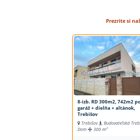
Prezrite si n
8-izb. RD 300m2, 742m2 po
garáž + dielňa + altánok,
Trebišov
Trebišov
Budovateľská Treb
Dom
300 m²