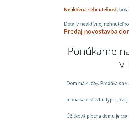
Neaktívna nehnuteľnosť
, bol
Detaily neaktívnej nehnuteľnos
Predaj novostavba do
Ponúkame n
v 
Dom má 4 izby. Predáva sa v 
Jedná sa o stavbu typu „dvo
Úžitková plocha domu je cca