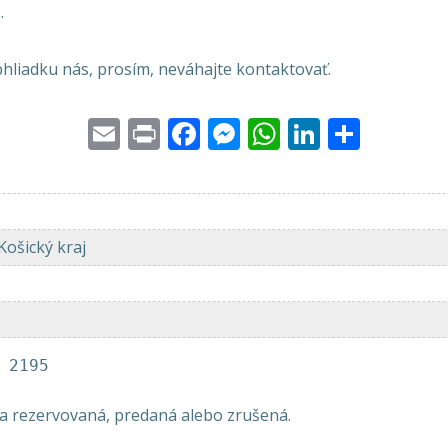
.
hliadku nás, prosím, neváhajte kontaktovať.
Email
Print
Facebook
Messenger
WhatsApp
LinkedI
Share
Košický kraj
 2195
la rezervovaná, predaná alebo zrušená.