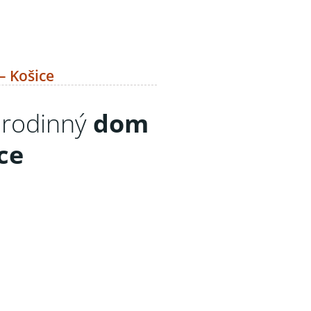
– Košice
 rodinný
dom
ce