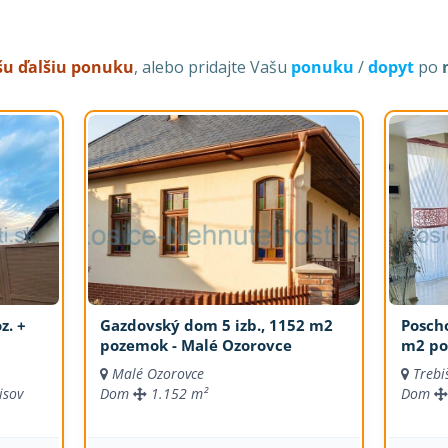
ašu ďalšiu ponuku
, alebo pridajte Vašu
ponuku
/
dopyt
po
z. +
Gazdovský dom 5 izb., 1152 m2
Posch
pozemok - Malé Ozorovce
m2 po
Malé Ozorovce
Trebi
isov
Dom
1.152 m²
Dom