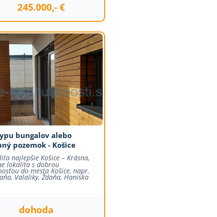
245.000,- €
j
ypu bungalov alebo
bný pozemok - Košice
ita najlepšie Košice – Krásna,
e lokalita s dobrou
osťou do mesta Košice, napr.
aňa, Valaliky, Ždaňa, Haniska
dohoda