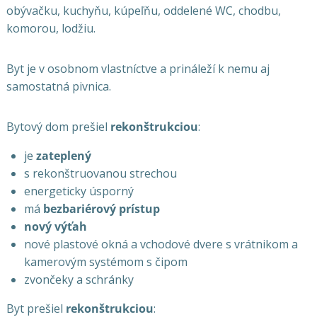
obývačku, kuchyňu, kúpeľňu, oddelené WC, chodbu,
komorou, lodžiu.
Byt je v osobnom vlastníctve a prináleží k nemu aj
samostatná pivnica.
Bytový dom prešiel
rekonštrukciou
:
je
zateplený
s rekonštruovanou strechou
energeticky úsporný
má
bezbariérový prístup
nový výťah
nové plastové okná a vchodové dvere s vrátnikom a
kamerovým systémom s čipom
zvončeky a schránky
Byt prešiel
rekonštrukciou
: