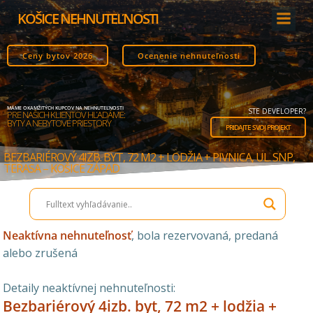
Skip
KOŠICE NEHNUTEĽNOSTI
to
content
Ceny bytov 2026
Ocenenie nehnuteľnosti
MÁME OKAMŽITÝCH KUPCOV NA NEHNUTEĽNOSTI
STE DEVELOPER?
PRE NAŠICH KLIENTOV HĽADÁME:
BYTY A NEBYTOVÉ PRIESTORY
PRIDAJTE SVOJ PROJEKT
BEZBARIÉROVÝ 4IZB. BYT, 72 M2 + LODŽIA + PIVNICA, UL. SNP,
TERASA – KOŠICE ZÁPAD
Neaktívna nehnuteľnosť
, bola rezervovaná, predaná
alebo zrušená
Detaily neaktívnej nehnuteľnosti:
Bezbariérový 4izb. byt, 72 m2 + lodžia +