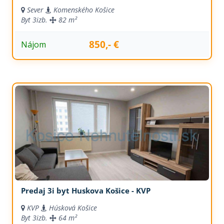
Sever
Komenského Košice
Byt
3izb.
82 m²
850,- €
Nájom
Predaj 3i byt Huskova Košice - KVP
KVP
Húsková Košice
Byt
3izb.
64 m²