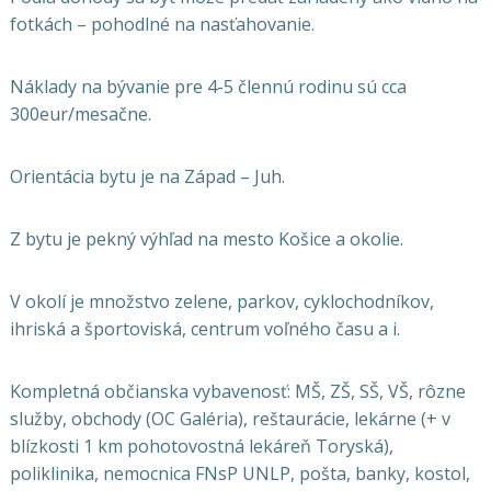
fotkách – pohodlné na nasťahovanie.
Náklady na bývanie pre 4-5 člennú rodinu sú cca
300eur/mesačne.
Orientácia bytu je na Západ – Juh.
Z bytu je pekný výhľad na mesto Košice a okolie.
V okolí je množstvo zelene, parkov, cyklochodníkov,
ihriská a športoviská, centrum voľného času a i.
Kompletná občianska vybavenosť: MŠ, ZŠ, SŠ, VŠ, rôzne
služby, obchody (OC Galéria), reštaurácie, lekárne (+ v
blízkosti 1 km pohotovostná lekáreň Toryská),
poliklinika, nemocnica FNsP UNLP, pošta, banky, kostol,