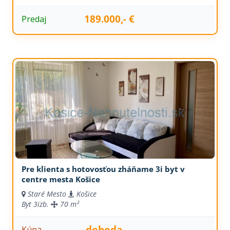
189.000,- €
Predaj
Pre klienta s hotovosťou zháňame 3i byt v
centre mesta Košice
Staré Mesto
Košice
Byt
3izb.
70 m²
dohoda
Kúpa