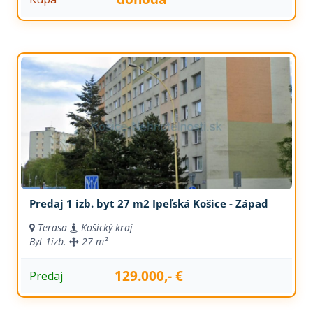
Predaj 1 izb. byt 27 m2 Ipeľská Košice - Západ
Terasa
Košický kraj
Byt
1izb.
27 m²
129.000,- €
Predaj