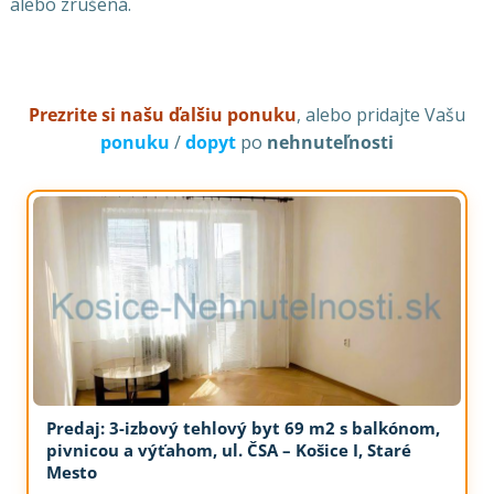
alebo zrušená.
Prezrite si našu ďalšiu ponuku
, alebo pridajte Vašu
ponuku
/
dopyt
po
nehnuteľnosti
Predaj: 3-izbový tehlový byt 69 m2 s balkónom,
pivnicou a výťahom, ul. ČSA – Košice I, Staré
Mesto