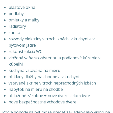
plastové okná
podlahy
omietky a maľby
radiátory
sanita
rozvody elektriny v troch izbách, v kuchyni a v
bytovom jadre
rekonštrukcia WC
vložená vaňa so zástenou a podlahové kúrenie v
kúpeľni
kuchyňa vstavaná na mieru
obklady dlažby na chodbe a v kuchyni
vstavané skrine v troch neprechodných izbách
nábytok na mieru na chodbe
obložené zárubne + nové dvere celom byte
nové bezpečnostné vchodové dvere
Podľa dohody sa byt môže predať zariadený ako vidno na