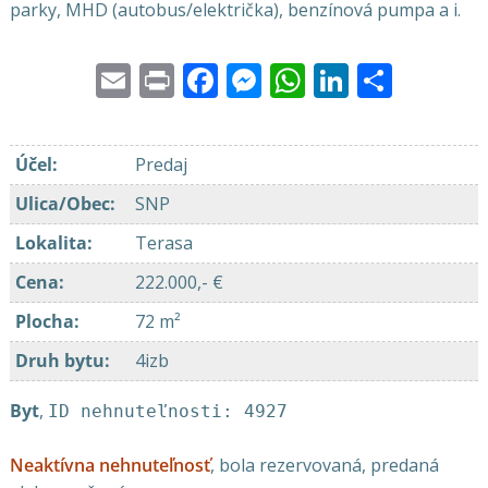
parky, MHD (autobus/električka), benzínová pumpa a i.
Email
Print
Facebook
Messenger
WhatsApp
LinkedI
Share
Účel
:
Predaj
Ulica/Obec
:
SNP
Lokalita
:
Terasa
Cena
:
222.000,- €
Plocha
:
72 m²
Druh bytu
:
4izb
Byt
,
ID nehnuteľnosti: 4927
Neaktívna nehnuteľnosť
, bola rezervovaná, predaná