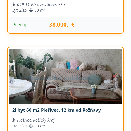
049 11 Plešivec, Slovensko
Byt
2izb.
60 m²
38.000,- €
Predaj
2i byt 60 m2 Plešivec, 12 km od Rožňavy
Plešivec, Košický kraj
Byt
2izb.
60 m²