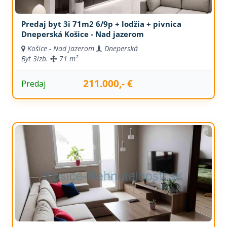
Predaj byt 3i 71m2 6/9p + lodžia + pivnica
Dneperská Košice - Nad jazerom
Košice - Nad jazerom
Dneperská
Byt
3izb.
71 m²
211.000,- €
Predaj