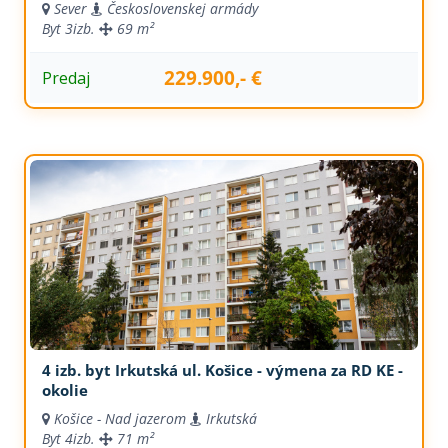
Sever
Československej armády
Byt
3izb.
69 m²
229.900,- €
Predaj
4 izb. byt Irkutská ul. Košice - výmena za RD KE -
okolie
Košice - Nad jazerom
Irkutská
Byt
4izb.
71 m²