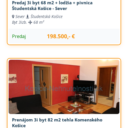
Predaj 3i byt 68 m2 + lodžia + pivnica
Študentská Košice - Sever
Sever
Študentská Košice
Byt
3izb.
68 m²
198.500,- €
Predaj
Prenájom 3i byt 82 m2 tehla Komenského
Košice